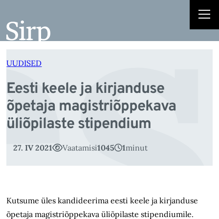
es
Liigu
sisu
juurde
UUDISED
Eesti keele ja kirjanduse
õpetaja magistriõppekava
üliõpilaste stipendium
27. IV 2021
Vaatamisi
1045
1
minut
Kutsume üles kandideerima eesti keele ja kirjanduse
õpetaja magistriõppekava üliõpilaste stipendiumile.