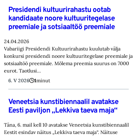
Presidendi kultuurirahastu ootab
kandidaate noore kultuuritegelase
preemiale ja sotsiaaltöö preemiale
24.04.2026
Vabariigi Presidendi Kultuurirahastu kuulutab välja
konkursi presidendi noore kultuuritegelase preemiale ja
sotsiaaltöö preemiale. Mõlema preemia suurus on 7000
eurot. Taotlusi…
6. V 2026
1
minut
Veneetsia kunstibiennaalil avatakse
Eesti paviljon „Lekkiva taeva maja“
Täna, 6. mail kell 10 avatakse Veneetsia kunstibiennaalil
Eestit esindav näitus „Lekkiva taeva maja“. Näituse