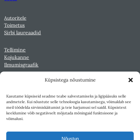
Autoritele
Toimetus
Sirbi laureaadid
Tellimine
Kojukanne
Ilmumisgraafik
Küpsistega nõustumine
Veebiarhiiv
Sirp pdf-failidena Digaris
Kasutame küpsiseid seadme teabe salvestamiseks ja ligipääsuks selle
Kultuurileht 1994-1997
andmetele. Kui nõustute selle tehnoloogia kasutamisega, võimaldab see
Reede 1989-1990
meil töödelda sirvimiskäitumist ja teie harjumusi sel saidil. Küpsistest
Sirp ja Vasar 1940-1989
keeldumine võib negatiivselt mõjutada mõningaid funktsioone ja
võimalusi.
Ligipääsetavus
Kasutustingimused
Nõustun