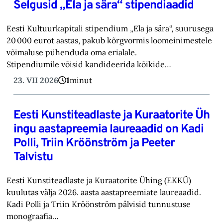
Selgusid „Ela ja sära“ stipendiaadid
Eesti Kultuurkapitali stipendium „Ela ja sära“, suurusega
20 000 eurot aastas, pakub kõrgvormis loomeinimestele
võimaluse pühenduda oma erialale.
Stipendiumile võisid kandideerida kõikide…
23. VII 2026
1
minut
Eesti Kunstiteadlaste ja Kuraatorite Üh
ingu aastapreemia laureaadid on Kadi
Polli, Triin Kröönström ja Peeter
Talvistu
Eesti Kunstiteadlaste ja Kuraatorite Ühing (EKKÜ)
kuulutas välja 2026. aasta aastapreemiate laureaadid.
Kadi Polli ja Triin Kröönström pälvisid tunnustuse
monograafia…