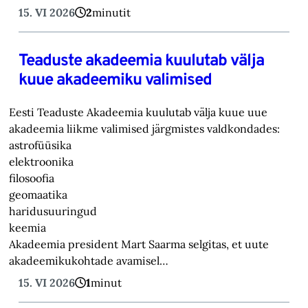
15. VI 2026
2
minutit
Teaduste akadeemia kuulutab välja
kuue akadeemiku valimised
Eesti Teaduste Akadeemia kuulutab välja kuue uue
akadeemia liikme valimised järgmistes valdkondades:
astrofüüsika
elektroonika
filosoofia
geomaatika
haridusuuringud
keemia
Akadeemia president Mart Saarma selgitas, et uute
akadeemikukohtade avamisel…
15. VI 2026
1
minut