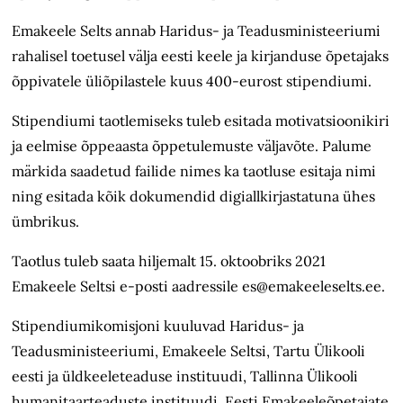
Emakeele Selts annab Haridus- ja Teadusministeeriumi
rahalisel toetusel välja eesti keele ja kirjanduse õpetajaks
õppivatele üliõpilastele kuus 400-eurost stipendiumi.
Stipendiumi taotlemiseks tuleb esitada motivatsioonikiri
ja eelmise õppeaasta õppetulemuste väljavõte. Palume
märkida saadetud failide nimes ka taotluse esitaja nimi
ning esitada kõik dokumendid digiallkirjastatuna ühes
ümbrikus.
Taotlus tuleb saata hiljemalt 15. oktoobriks 2021
Emakeele Seltsi e-posti aadressile es@emakeeleselts.ee.
Stipendiumikomisjoni kuuluvad Haridus- ja
Teadusministeeriumi, Emakeele Seltsi, Tartu Ülikooli
eesti ja üldkeeleteaduse instituudi, Tallinna Ülikooli
humanitaarteaduste instituudi, Eesti Emakeeleõpetajate