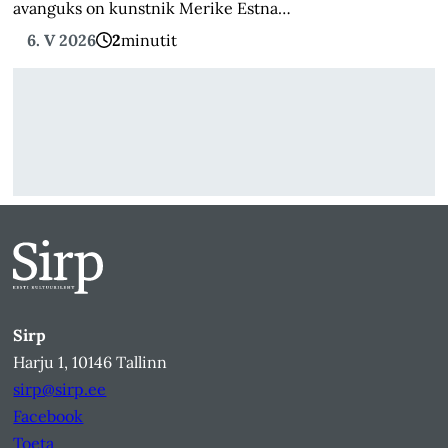
avanguks on kunstnik Merike Estna…
6. V 2026
2
minutit
Sirp
Harju 1, 10146 Tallinn
sirp@sirp.ee
Facebook
Toeta