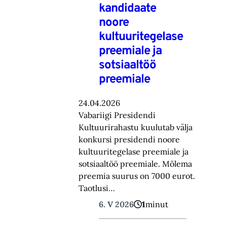
kandidaate
noore
kultuuritegelase
preemiale ja
sotsiaaltöö
preemiale
24.04.2026
Vabariigi Presidendi
Kultuurirahastu kuulutab välja
konkursi presidendi noore
kultuuritegelase preemiale ja
sotsiaaltöö preemiale. Mõlema
preemia suurus on 7000 eurot.
Taotlusi…
6. V 2026
1
minut