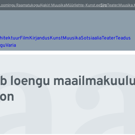
aa
Loomingu Raamatukogu
Ajakiri Muusika
Müürileht
e-Kunst.ee
Sirp
Teater.Muusika.
hitektuur
Film
Kirjandus
Kunst
Muusika
Sotsiaalia
Teater
Teadus
ugu
Varia
eab loengu maailmakuul
son