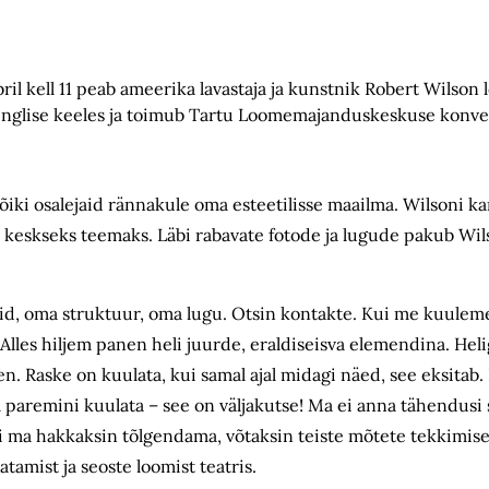
bril kell 11 peab ameerika lavastaja ja kunstnik Robert Wilson
on inglise keeles ja toimub Tartu Loomemajanduskeskuse konv
ki osalejaid rännakule oma esteetilisse maailma. Wilsoni ka
 keskseks teemaks. Läbi rabavate fotode ja lugude pakub Wil
lid, oma struktuur, oma lugu. Otsin kontakte. Kui me kuuleme
les hiljem panen heli juurde, eraldiseisva elemendina. Helig
en. Raske on kuulata, kui samal ajal midagi näed, see eksitab.
 paremini kuulata – see on väljakutse! Ma ei anna tähendusi 
ui ma hakkaksin tõlgendama, võtaksin teiste mõtete tekkimis
atamist ja seoste loomist teatris.