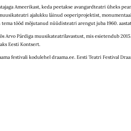
stajaga Ameerikast, keda peetakse avangardteatri üheks peam
 muusikateatri ajalukku läinud ooperiprojektist, monumentaal
on tema tööd mõjutanud nüüdisteatri arengut juba 1960. aasta
ös Arvo Pärdiga muusikateatrilavastust, mis esietendub 2015
aks Eesti Kontsert.
ama festivali kodulehel draama.ee. Eesti Teatri Festival Dr