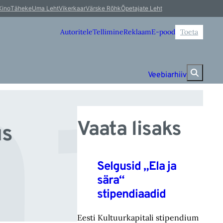
m
Kino
Täheke
Uma Leht
Vikerkaar
Värske Rõhk
Õpetajate Leht
Autoritele
Tellimine
Reklaam
E-pood
Toeta
Veebiarhiiv
Vaata lisaks
us
Selgusid „Ela ja
sära“
stipendiaadid
Eesti Kultuurkapitali stipendium