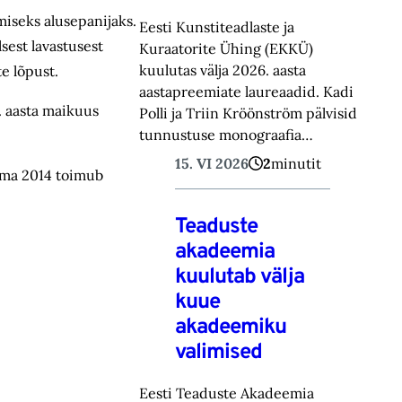
iseks alusepanijaks.
Eesti Kunstiteadlaste ja
sest lavastusest
Kuraatorite Ühing (EKKÜ)
kuulutas välja 2026. aasta
te lõpust.
aastapreemiate laureaadid. Kadi
. aasta maikuus
Polli ja Triin Kröönström pälvisid
tunnustuse monograafia…
15. VI 2026
2
minutit
aama 2014 toimub
Teaduste
akadeemia
kuulutab välja
kuue
akadeemiku
valimised
Eesti Teaduste Akadeemia