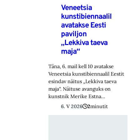
Veneetsia
kunstibiennaalil
avatakse Eesti
paviljon
„Lekkiva taeva
maja“
Täna, 6. mail kell 10 avatakse
Veneetsia kunstibiennaalil Eestit
esindav näitus „Lekkiva taeva
maja“. Näituse avanguks on
kunstnik Merike Estna…
6. V 2026
2
minutit