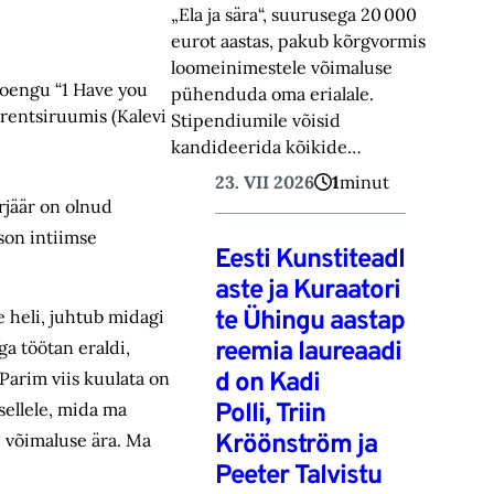
„Ela ja sära“, suurusega 20 000
eurot aastas, pakub kõrgvormis
loomeinimestele võimaluse
 loengu “1 Have you
pühenduda oma erialale.
erentsiruumis (Kalevi
Stipendiumile võisid
kandideerida kõikide…
23. VII 2026
1
minut
rjäär on olnud
son intiimse
Eesti Kunstiteadl
aste ja Kuraatori
te Ühingu aastap
 heli, juhtub midagi
reemia laureaadi
a töötan eraldi,
d on Kadi
 Parim viis kuulata on
Polli, Triin
sellele, mida ma
Kröönström ja
e võimaluse ära. Ma
Peeter Talvistu