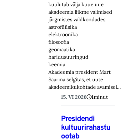
kuulutab välja kuue uue
akadeemia liikme valimised
järgmistes valdkondades:
astrofüüsika
elektroonika
filosoofia
geomaatika
haridusuuringud
keemia
Akadeemia president Mart
Saarma selgitas, et uute
akadeemikukohtade avamisel…
15. VI 2026
1
minut
Presidendi
kultuurirahastu
ootab