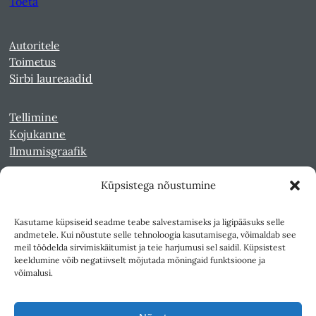
Toeta
Autoritele
Toimetus
Sirbi laureaadid
Tellimine
Kojukanne
Ilmumisgraafik
Küpsistega nõustumine
Veebiarhiiv
Sirp pdf-failidena Digaris
Kasutame küpsiseid seadme teabe salvestamiseks ja ligipääsuks selle
Kultuurileht 1994-1997
andmetele. Kui nõustute selle tehnoloogia kasutamisega, võimaldab see
Reede 1989-1990
meil töödelda sirvimiskäitumist ja teie harjumusi sel saidil. Küpsistest
Sirp ja Vasar 1940-1989
keeldumine võib negatiivselt mõjutada mõningaid funktsioone ja
võimalusi.
Ligipääsetavus
Kasutustingimused