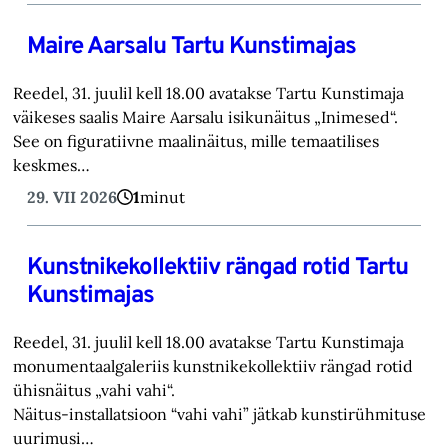
Maire Aarsalu Tartu Kunstimajas
Reedel, 31. juulil kell 18.00 avatakse Tartu Kunstimaja
väikeses saalis Maire Aarsalu isikunäitus „Inimesed“.
See on figuratiivne maalinäitus, mille temaatilises
keskmes…
29. VII 2026
1
minut
Kunstnikekollektiiv rängad rotid Tartu
Kunstimajas
Reedel, 31. juulil kell 18.00 avatakse Tartu Kunstimaja
monumentaalgaleriis kunstnikekollektiiv rängad rotid
ühisnäitus „vahi vahi“.
Näitus-installatsioon “vahi vahi” jätkab kunstirühmituse
uurimusi…