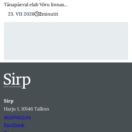
Tänapäeval elab Võru linnas…
23. VII 2026
2
minutit
Sirp
Harju 1, 10146 Tallinn
sirp@sirp.ee
Facebook