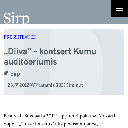
„D
Liigu
sisu
juurde
PRESSITEATED
„Diiva” – kontsert Kumu
auditooriumis
Sirp
23. V 2012
Vaatamisi
302
1
minut
Festivali „Suveaaria 2012” tipphetki pakkuva Mozarti
ooperi „Tituse halastus” üks peaosatäitjatest,