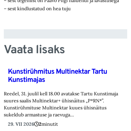
– sest tegemist on Paavo Piigi näidendi ja lavastusega
– sest kindlustatud on hea tuju
Vaata lisaks
Kunstirühmitus Multinektar Tartu
Kunstimajas
Reedel, 31. juulil kell 18.00 avatakse Tartu Kunstimaja
suures saalis Multinektar+ ühisnäitus „P*RN*”.
Kunstirühmituse Multinektar kuues ühisnäitus
sukeldub armastuse ja raevuga…
29. VII 2026
2
minutit