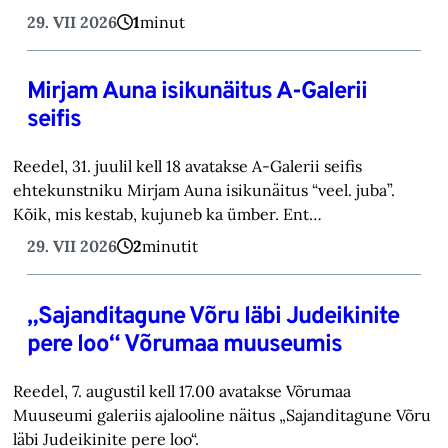
29. VII 2026
1
minut
Mirjam Auna isikunäitus A-Galerii
seifis
Reedel, 31. juulil kell 18 avatakse A-Galerii seifis
ehtekunstniku Mirjam Auna isikunäitus “veel. juba”.
Kõik, mis kestab, kujuneb ka ümber. Ent…
29. VII 2026
2
minutit
„Sajanditagune Võru läbi Judeikinite
pere loo“ Võrumaa muuseumis
Reedel, 7. augustil kell 17.00 avatakse Võrumaa
Muuseumi galeriis ajalooline näitus „Sajanditagune Võru
läbi Judeikinite pere loo“.