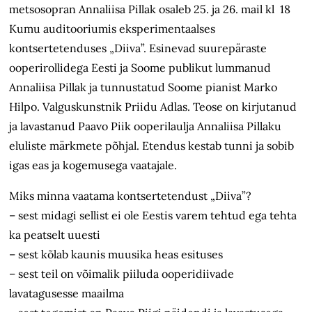
metsosopran Annaliisa Pillak osaleb 25. ja 26. mail kl 18
Kumu auditooriumis eksperimentaalses
kontsertetenduses „Diiva”. Esinevad suurepäraste
ooperirollidega Eesti ja Soome publikut lummanud
Annaliisa Pillak ja tunnustatud Soome pianist Marko
Hilpo. Valguskunstnik Priidu Adlas. Teose on kirjutanud
ja lavastanud Paavo Piik ooperilaulja Annaliisa Pillaku
eluliste märkmete põhjal. Etendus kestab tunni ja sobib
igas eas ja kogemusega vaatajale.
Miks minna vaatama kontsertetendust „Diiva”?
– sest midagi sellist ei ole Eestis varem tehtud ega tehta
ka peatselt uuesti
– sest kõlab kaunis muusika heas esituses
– sest teil on võimalik piiluda ooperidiivade
lavatagusesse maailma