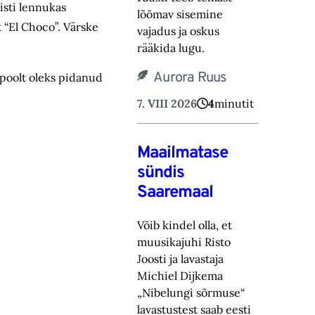
isti lennukas
lõõmav sisemine
t “El Choco”. Värske
vajadus ja oskus
rääkida lugu.‎
Aurora Ruus
 poolt oleks pidanud
7. VIII 2026
4
minutit
Maailmatase
sündis
Saaremaal
Võib kindel olla, et
muusikajuhi Risto
Joosti ja lavastaja
Michiel Dijkema
„Nibelungi sõrmuse“
lavastustest saab eesti