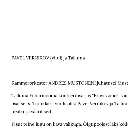
PAVEL VERNIKOV (viiul) ja Tallinna
Kammerorkester ANDRES MUSTONENI juhatusel Mustpea
Tallinna Filharmoonia kontserdisarjas “Bravissimo!” s
osaliseks. Tippklassi viiulisolist Pavel Vernikov ja Ta
pealkirja väärilised.
Pisut teine lugu on kava valikuga. Õigupoolest läks kõ