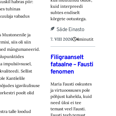
küll muutunud olude,
uskil habras piir:
kuid ‎interpreedi
ses tuhinas
suhtes endiselt
 kuulaja vabadus
kõrgete ootustega.‎
Säde Einasto
s Mustonenile ja
7. VIII 2026
4
minutit
si, siis oli siin
ärased mängumaneerid.
Filigraanselt
valupunktides
fataalne – Fausti
a impulsiivsusel,
fenomen
valiteedi. Sellist
ole Kantšelile
Maria Fausti oskustes
õjudes igavikulisuse
ja virtuoossuses pole
orkestri poolt olid
põhjust kahelda, kuid
need üksi ei tee
temast ‎veel Fausti.
stra talle loodud
Fausti teeb temast