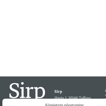
Sirp
Harju 1, 10146 Tallinn
sirp@sirp.ee
Küpsistega nõustumine