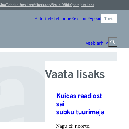
av
Kino
Täheke
Uma Leht
Vikerkaar
Värske Rõhk
Õpetajate Leht
Autoritele
Tellimine
Reklaam
E-pood
Toeta
Veebiarhiiv
Vaata lisaks
Kuidas raadiost
sai
subkultuurimaja
Nagu oli noortel