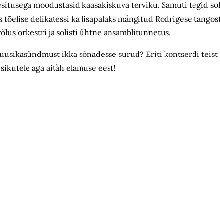
situsega moodustasid kaasakiskuva terviku. Samuti tegid sol
s tõelise delikatessi ka lisapalaks mängitud Rodrigese tangos
lus orkestri ja solisti ühtne ansamblitunnetus.
 muusikasündmust ikka sõnadesse surud? Eriti kontserdi teist
sikutele aga aitäh elamuse eest!