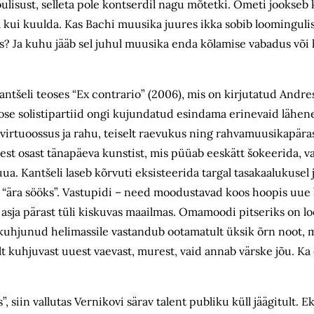
õulisust, selleta pole kontserdil nagu mõtetki. Ometi jookseb k
 kui kuulda. Kas Bachi muusika juures ikka sobib loominguli
us? Ja kuhu jääb sel juhul muusika enda kõlamise vabadus või
antšeli teoses “Ex contrario” (2006), mis on kirjutatud Andre
ose solistipartiid ongi kujundatud esindama erinevaid lähenemi
ulev virtuoossus ja rahu, teiselt raevukus ning rahvamuusikap
rest osast tänapäeva kunstist, mis püüab eeskätt šokeerida, 
ua. Kantšeli laseb kõrvuti eksisteerida targal tasakaalukusel j
t “ära sööks”. Vastupidi – need moodustavad koos hoopis uue k
 asja pärast tüli kiskuvas maailmas. Omamoodi pitseriks on lo
kuhjunud helimassile vastandub ootamatult üksik õrn noot, m
t kuhjuvast uuest vaevast, murest, vaid annab värske jõu. Ka 
siin vallutas Vernikovi särav talent publiku küll jäägitult. Ek