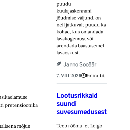
puudu
kuulajaskonnani
jõudmise väljund, on
neil jätkuvalt puudu ka
kohad, ‎kus omandada
lavakogemust või
arendada baastasemel
lavaoskust.‎
Janno Sooäär
7. VIII 2026
9
minutit
Lootusrikkaid
uusikaelamuse
suundi
ati pretensioonika
suvesumedusest
Teeb rõõmu, et Leigo
malisena mõjus