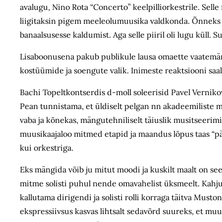
avalugu, Nino Rota “Concerto” keelpilliorkestrile. Selle
liigitaksin pigem meeleolumuusika valdkonda. Õnneks j
banaalsusesse kaldumist. Aga selle piiril oli lugu küll. 
Lisaboonusena pakub publikule lausa omaette vaatemängu
kostüümide ja soengute valik. Inimeste reaktsiooni saa
Bachi Topeltkontserdis d-moll soleerisid Pavel Verniko
Pean tunnistama, et üldiselt pelgan nn akadeemiliste m
vaba ja kõnekas, mängutehniliselt täiuslik musitseerimine
muusikaajaloo mitmed etapid ja maandus lõpus taas “pär
kui orkestriga.
Eks mängida võib ju mitut moodi ja kuskilt maalt on see
mitme solisti puhul nende omavahelist üksmeelt. Kahju
kallutama dirigendi ja solisti rolli korraga täitva Mus
ekspressiivsus kasvas lihtsalt sedavõrd suureks, et muus