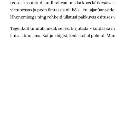
teoses kasutatud juudi rahvamuusika koos kütkestava e
virtuoossus ja peen fantaasia nii kõla- kui ajanüansside
lähenemisega ning rohkeid üllatusi pakkuvas esituses võ
Tegelikult tundub imelik sellest kirjutada – kuidas sa
lihtsalt kuulama. Kahju kõigist, keda kohal polnud. Muu