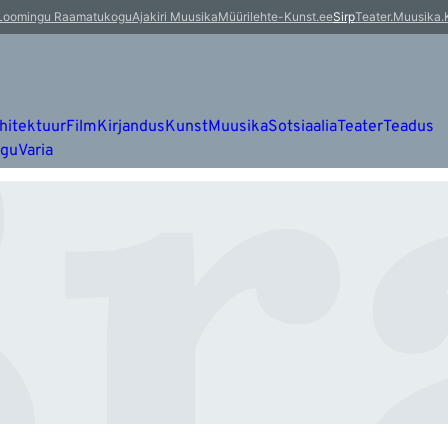
r
Loomingu Raamatukogu
Ajakiri Muusika
Müürileht
e-Kunst.ee
Sirp
Teater.Muusika.
hitektuur
Film
Kirjandus
Kunst
Muusika
Sotsiaalia
Teater
Teadus
ugu
Varia