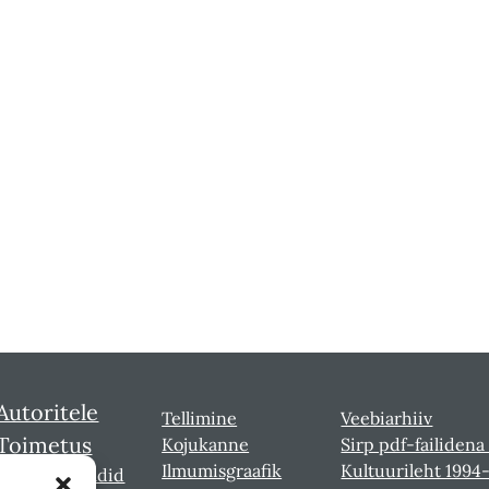
Autoritele
Tellimine
Veebiarhiiv
Toimetus
Kojukanne
Sirp pdf-failidena
Ilmumisgraafik
Kultuurileht 1994
Sirbi laureaadid