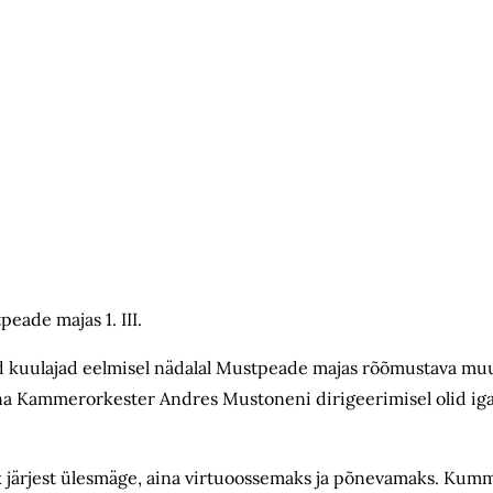
de majas 1. III.
aid kuulajad eelmisel nädalal Mustpeade majas rõõmustava m
llinna Kammerorkester Andres Mustoneni dirigeerimisel olid ig
ik järjest ülesmäge, aina virtuoossemaks ja põnevamaks. Kum