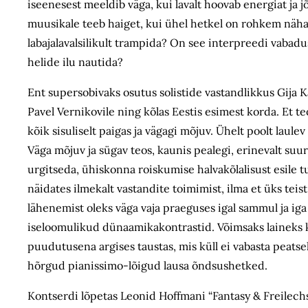
iseenesest meeldib väga, kui lavalt hoovab energiat ja j
muusikale teeb haiget, kui ühel hetkel on rohkem näha
labajalavalsilikult trampida? On see interpreedi vabad
helide ilu nautida?
Ent supersobivaks osutus solistide vastandlikkus Gija K
Pavel Vernikovile ning kõlas Eestis esimest korda. Et te
kõik sisuliselt paigas ja vägagi mõjuv. Ühelt poolt la
Väga mõjuv ja sügav teos, kaunis pealegi, erinevalt suu
urgitseda, ühiskonna roiskumise halvakõlalisust esile tu
näidates ilmekalt vastandite toimimist, ilma et üks teis
lähenemist oleks väga vaja praeguses igal sammul ja iga
iseloomulikud dünaamikakontrastid. Võimsaks laineks 
puudutusena argises taustas, mis küll ei vabasta peatsel
hõrgud pianissimo-lõigud lausa õndsushetked.
Kontserdi lõpetas Leonid Hoffmani “Fantasy & Freilechs”, 