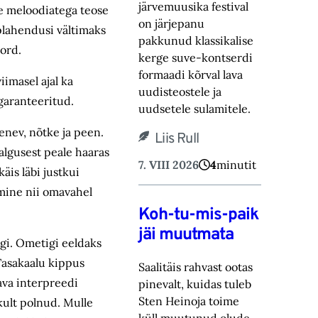
järvemuusika festival
ite meloodiatega teose
on järjepanu
plahendusi vältimaks
pakkunud klassikalise
kord.
kerge suve-‎kontserdi
formaadi kõrval lava
imasel ajal ka
uudisteostele ja
garanteeritud.
uudsetele sulamitele.‎
enev, nõtke ja peen.
Liis Rull
algusest peale haaras
7. VIII 2026
4
minutit
äis läbi justkui
emine nii omavahel
Koh-tu-mis-paik
jäi muutmata
rgi. Ometigi eeldaks
Tasakaalu kippus
Saalitäis rahvast ootas
ava interpreedi
pinevalt, kuidas tuleb
Sten Heinoja toime
ikult polnud. Mulle