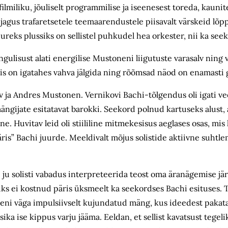
 filmiliku, jõuliselt programmilise ja iseenesest toreda, kaun
agus trafaretsetele teemaarendustele piisavalt värskeid lõp
Suureks plussiks on sellistel puhkudel hea orkester, nii ka see
lisust alati energilise Mustoneni liigutuste varasalv ning vi
lis on igatahes vahva jälgida ning rõõmsad näod on enamasti 
v ja Andres Mustonen. Vernikovi Bachi-tõlgendus oli igati ve
ängijate esitatavat barokki. Seekord polnud kartuseks alust, 
. Huvitav leid oli stiililine mitmekesisus aeglases osas, mis k
is” Bachi juurde. Meeldivalt mõjus solistide aktiivne suhtl
 ju solisti vabadus interpreteerida teost oma äranägemise jä
ks ei kostnud päris üksmeelt ka seekordses Bachi esituses. 
toneni väga impulsiivselt kujundatud mäng, kus ideedest pakat
ika ise kippus varju jääma. Eeldan, et sellist kavatsust tegel