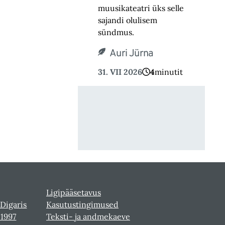
muusikateatri üks selle
sajandi olulisem
sündmus.
Auri Jürna
31. VII 2026
4
minutit
Ligipääsetavus
 Digaris
Kasutustingimused
-1997
Teksti- ja andmekaeve