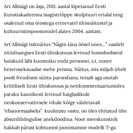
Art Allmägi on äsja, 2011. aastal lõpetanud Eesti
Kunstiakadeemia magistriõppe skulptuuri erialal ning
osalenud oma teostega erinevatel ühisnäitustel ja
kultuurisümpoosionidel alates 2004. aastast.
Art Allmägi isiknäitus “Nägin täna öösel unes…” vaatleb
nüüdisaegses Eesti ühiskonnas levinud homofoobseid
hoiakuid läbi kunstniku enda persooni, s.t. noore
heteroseksuaalse mehe prisma. Näitus, mis mõjub ühelt
poolt freudismi süütu paroodiana, teisalt aga osutab
kriitiliselt Eesti ühiskonnas ja netikommentaariumides
paraku kaunikesti levinud haiglaslikule
neokonservatiivsele vihale kõige väidetavalt
“ebanormaalseks” kuulutatu vastu, on üles ehitatud ühe
absurdihõngulise anekdoodina. Noor meeskunstnik
hakkab pärast kohtumist joonistamise modelli T-ga