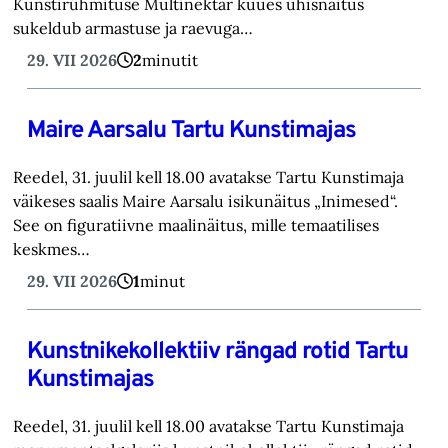
Kunstirühmituse Multinektar kuues ühisnäitus
sukeldub armastuse ja raevuga…
29. VII 2026
2
minutit
Maire Aarsalu Tartu Kunstimajas
Reedel, 31. juulil kell 18.00 avatakse Tartu Kunstimaja
väikeses saalis Maire Aarsalu isikunäitus „Inimesed“.
See on figuratiivne maalinäitus, mille temaatilises
keskmes…
29. VII 2026
1
minut
Kunstnikekollektiiv rängad rotid Tartu
Kunstimajas
Reedel, 31. juulil kell 18.00 avatakse Tartu Kunstimaja