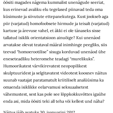
öösiti magades nägema kummalist unenägude seeriat,
kus erinevad avaliku elu tegelased piinavad teda oma
küsimuste ja siivutute ettepanekutega. Kust jookseb aga
piir (varjatud) homofoobsete hirmude ja teisalt (varjatud)
kartuse ja ärevuse vahel, et äkki ei ole tänaseks sisse
tallatud isiklik orientatsioon ainuõige? Kui unenäod
arvatakse olevat teataval määral inimhinge peegliks, siis
teevad “homoerootilise” sisuga korduvad unenäod ühe
eneseteadliku heteromehe teadagi “murelikuks”.
Humoorikatest värvikirevatest neopopilikest
skulptuuridest ja selgitavatest videotest koosnev näitus
suunab vaatajat paratamatult kriitiliselt analüüsima ka
omaenda isiklikke eelarvamusi seksuaalsetest
vähemustest, sest kas pole see lõppkokkuvõttes igaühe
enda asi, mida öösiti teki all teha või kellest und näha?
Näitus jääb avatuks 30. jaanuarini 2012.