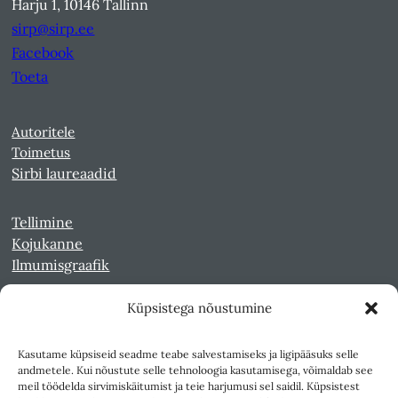
Harju 1, 10146 Tallinn
sirp@sirp.ee
Facebook
Toeta
Autoritele
Toimetus
Sirbi laureaadid
Tellimine
Kojukanne
Ilmumisgraafik
Küpsistega nõustumine
Veebiarhiiv
Sirp pdf-failidena Digaris
Kasutame küpsiseid seadme teabe salvestamiseks ja ligipääsuks selle
Kultuurileht 1994-1997
andmetele. Kui nõustute selle tehnoloogia kasutamisega, võimaldab see
Reede 1989-1990
meil töödelda sirvimiskäitumist ja teie harjumusi sel saidil. Küpsistest