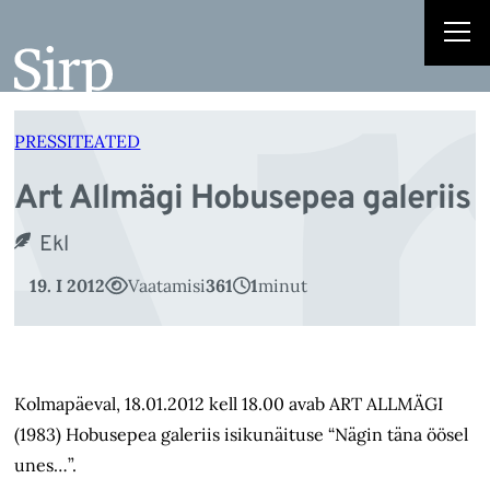
Ar
Liigu
sisu
juurde
PRESSITEATED
Art Allmägi Hobusepea galeriis
Ekl
19. I 2012
Vaatamisi
361
1
minut
Kolmapäeval, 18.01.2012 kell 18.00 avab ART ALLMÄGI
(1983) Hobusepea galeriis isikunäituse “Nägin täna öösel
unes…”.