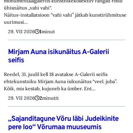
monumentaalgaleriis kunstnikekollektiiv rängad rotid
ühisnäitus „vahi vahi“.
Näitus-installatsioon “vahi vahi” jätkab kunstirühmituse
uurimusi…
29. VII 2026
1
minut
Mirjam Auna isikunäitus A-Galerii
seifis
Reedel, 31. juulil kell 18 avatakse A-Galerii seifis
ehtekunstniku Mirjam Auna isikunäitus “veel. juba”.
Kõik, mis kestab, kujuneb ka ümber. Ent…
29. VII 2026
2
minutit
„Sajanditagune Võru läbi Judeikinite
pere loo“ Võrumaa muuseumis