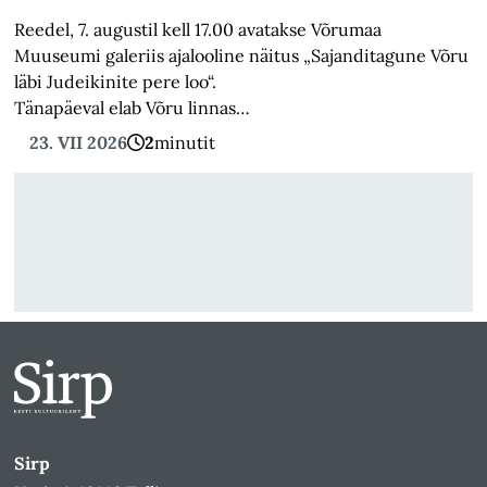
Reedel, 7. augustil kell 17.00 avatakse Võrumaa
Muuseumi galeriis ajalooline näitus „Sajanditagune Võru
läbi Judeikinite pere loo“.
Tänapäeval elab Võru linnas…
23. VII 2026
2
minutit
Sirp