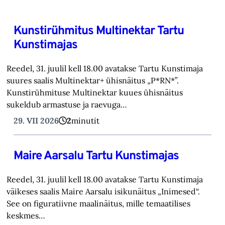
Kunstirühmitus Multinektar Tartu
Kunstimajas
Reedel, 31. juulil kell 18.00 avatakse Tartu Kunstimaja
suures saalis Multinektar+ ühisnäitus „P*RN*”.
Kunstirühmituse Multinektar kuues ühisnäitus
sukeldub armastuse ja raevuga…
29. VII 2026
2
minutit
Maire Aarsalu Tartu Kunstimajas
Reedel, 31. juulil kell 18.00 avatakse Tartu Kunstimaja
väikeses saalis Maire Aarsalu isikunäitus „Inimesed“.
See on figuratiivne maalinäitus, mille temaatilises
keskmes…