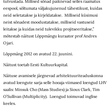
tutvustada. Millised sõnad paiknevad selles raamatus
eespool, sõltumata väljakujunenud tähestikust, kuidas
neid seletatakse ja kirjeldatakse. Milliseid küsimusi
neist sõnadest moodustatakse, milliseid vastuseid
leitakse ja kuidas neid tulevikku projitseeritakse,”
mõtestab näitust Lõppmängu kuraator prof Andres
Ojari.
Lõppmäng 2012 on avatud 22. juunini.
Näitust toetab Eesti Kultuurkapital.
Näituse avamisele järgnevad arhitektuuriteaduskonna
avatud loengute sarja selle hooaja viimased loengud LHV
saalis: Minsuk Cho (Mass Studies) ja Sioux Clark, Tim
O’Sullivan (Multiplicity). Loengud toimuvad inglise
keeles.