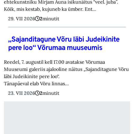
ehtekunstniku Mirjam Auna isikunäitus “veel. juba”.
Kõik, mis kestab, kujuneb ka ümber. Ent…
29. VII 2026
2
minutit
„Sajanditagune Võru läbi Judeikinite
pere loo“ Võrumaa muuseumis
Reedel, 7. augustil kell 17.00 avatakse Võrumaa
Muuseumi galeriis ajalooline näitus „Sajanditagune Võru
läbi Judeikinite pere loo“.
Tänapäeval elab Võru linnas…
23. VII 2026
2
minutit