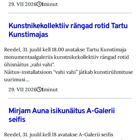
29. VII 2026
1
minut
Kunstnikekollektiiv rängad rotid Tartu
Kunstimajas
Reedel, 31. juulil kell 18.00 avatakse Tartu Kunstimaja
monumentaalgaleriis kunstnikekollektiiv rängad rotid
ühisnäitus „vahi vahi“.
Näitus-installatsioon “vahi vahi” jätkab kunstirühmituse
uurimusi…
29. VII 2026
1
minut
Mirjam Auna isikunäitus A-Galerii
seifis
Reedel, 31. juulil kell 18 avatakse A-Galerii seifis