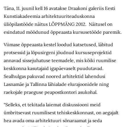
Täna, 11. juunil kell 16 avatakse Draakoni galeriis Eesti
Kunstiakadeemia arhitektuuriteaduskonna
üliõpilastööde näitus LÕPPMÄNG 2012. Näitusel on
esindatud möödunud õppeaasta kursusetööde paremik.
Viimase õppeaasta kestel loodud katsetused, läbitud
protsessid ja lõpusirgeni jõudnud kursuseprojektid
annavad sissejuhatuse teemadele, mis kõiki ruumilise
keskkonna kasutajaid igapäevaselt puudutavad.
Sealhulgas pakuvad noored arhitektid lahendusi
Lasnamäe ja Tallinna lähialade elurajoonidele ning
raekojale praeguse peapostkontori asukohal.
“Selleks, et tekitada laiemat diskussiooni meid
ümbritsevast ruumilisest tehiskeskkonnast, on aegajalt
hea avada oma arhitektuuri sõnaraamat ja seda