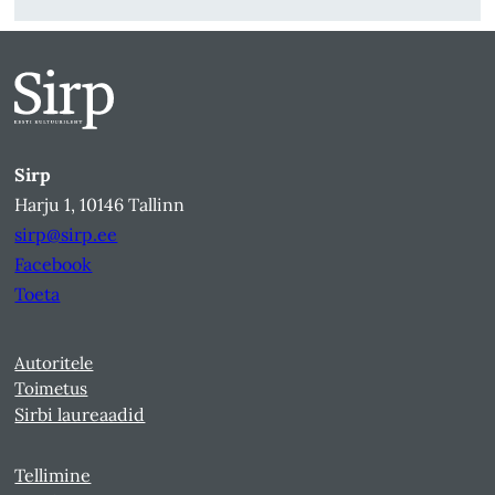
Sirp
Harju 1, 10146 Tallinn
sirp@sirp.ee
Facebook
Toeta
Autoritele
Toimetus
Sirbi laureaadid
Tellimine