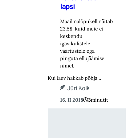
lapsi
Maailmalõpukell näitab
23.58, kuid meie ei
keskendu
igavikulistele
väärtustele ega
pinguta ellujäämise
nimel.
Kui laev hakkab põhja…
Jüri Kolk
16. II 2018
3
minutit