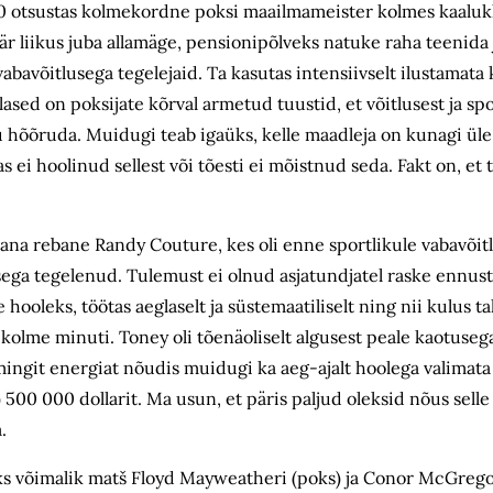
10 otsustas kolmekordne poksi maailmameister kolmes kaalukl
äär liikus juba allamäge, pensionipõlveks natuke raha teenida
vabavõitlusega tegelejaid. Ta kasutas intensiivselt ilustamata 
ased on poksijate kõrval armetud tuustid, et võitlusest ja spo
stu hõõruda. Muidugi teab igaüks, kelle maadleja on kunagi üle
 ei hoolinud sellest või tõesti ei mõistnud seda. Fakt on, et t
vana rebane Randy Couture, kes oli enne sportlikule vabavõi
ega tegelenud. Tulemust ei olnud asjatundjatel raske ennust
hooleks, töötas aeglaselt ja süstemaatiliselt ning nii kulus t
le kolme minuti. Toney oli tõenäoliselt algusest peale kaotuse
ingit energiat nõudis muidugi ka aeg-ajalt hoolega valimata
 500 000 dollarit. Ma usun, et päris paljud oleksid nõus selle
.
aks võimalik matš Floyd Mayweatheri (poks) ja Conor McGrego