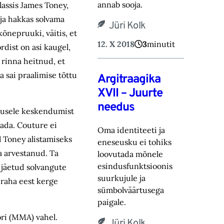
annab sooja.
assis James Toney,
 ja hakkas solvama
Jüri Kolk
kõnepruuki, väitis, et
12. X 2018
3
minutit
rdist on asi kaugel,
 rinna heitnud, et
a sai praalimise tõttu
Argitraagika
XVII – Juurte
needus
tlusele keskendumist
ada. Couture ei
Oma identiteeti ja
al Toney alistamiseks
eneseusku ei tohiks
ga arvestanud. Ta
loovutada mõnele
esindusfunktsioonis
 jäetud solvangute
suurkujule ja
 raha eest kerge
sümbolväärtusega
paigale.
ri (MMA) vahel.
Jüri Kolk