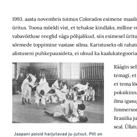
1993. aasta novembris toimus Colorados esimene maail
üritus. Toona mõeldi vist, et tehakse kindlaks, milline 
vabavõitluse reeglid väga põhjalikud, siis esimesel üri
sõrmede toppimine vastase silma. Karistuseks oli rahat
alistuseni puhkepausideta, ei olnud ka kaalukategooria
Räägin sel
temagi, et
et tema lö
poksikinna
ilma igasu
Jimmersoni
Brasiilia j
seal. Ülla
Jaapani poisid harjutavad ju-jutsut. Pilt on