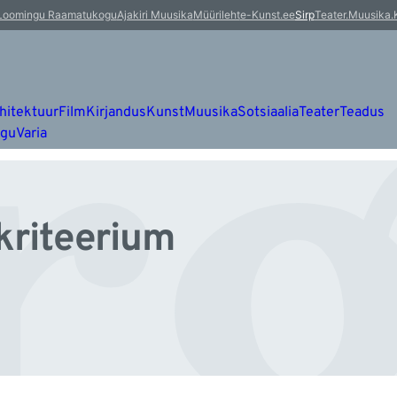
rg
Loomingu Raamatukogu
Ajakiri Muusika
Müürileht
e-Kunst.ee
Sirp
Teater.Muusika.
hitektuur
Film
Kirjandus
Kunst
Muusika
Sotsiaalia
Teater
Teadus
ugu
Varia
 kriteerium