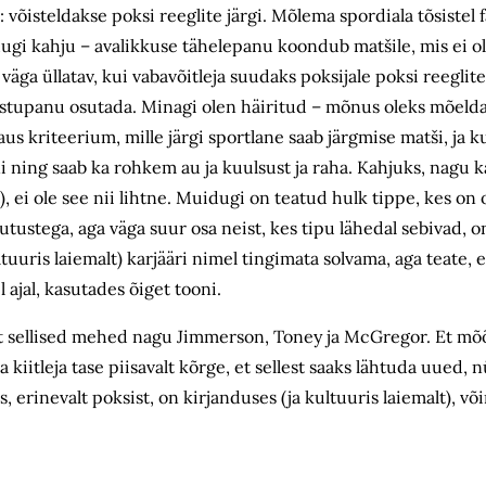
võisteldakse poksi reeglite järgi. Mõlema spordiala tõsistel f
ugi kahju – avalikkuse tähelepanu koondub matšile, mis ei ol
 väga üllatav, kui vabavõitleja suudaks poksijale poksi reeglite
stupanu osutada. Minagi olen häiritud – mõnus oleks mõelda,
 kriteerium, mille järgi sportlane saab järgmise matši, ja ku
ini ning saab ka rohkem au ja kuulsust ja raha. Kahjuks, nagu 
t), ei ole see nii lihtne. Muidugi on teatud hulk tippe, kes on
utustega, aga väga suur osa neist, kes tipu lähedal sebivad, o
tuuris laiemalt) karjääri nimel tingimata solvama, aga teate, e
 ajal, kasutades õiget tooni.
ult sellised mehed nagu Jimmerson, Toney ja McGregor. Et m
kiitleja tase piisavalt kõrge, et sellest saaks lähtuda uued, 
s, erinevalt poksist, on kirjanduses (ja kultuuris laiemalt), võ