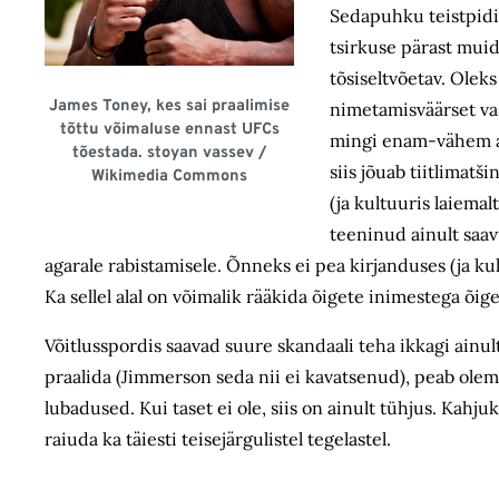
Sedapuhku teistpidi: 
tsirkuse pärast muid
tõsiseltvõetav. Oleks
James Toney, kes sai praalimise
nimetamisväärset va
tõttu võimaluse ennast UFCs
mingi enam-vähem aus
tõestada. stoyan vassev /
siis jõuab tiitlimatš
Wikimedia Commons
(ja kultuuris laiemal
teeninud ainult saav
agarale rabistamisele. Õnneks ei pea kirjanduses (ja kul
Ka sellel alal on võimalik rääkida õigete inimestega õigel
Võitlusspordis saavad suure skandaali teha ikkagi ain
praalida (Jimmerson seda nii ei kavatsenud), peab olema 
lubadused. Kui taset ei ole, siis on ainult tühjus. Kahjuk
raiuda ka täiesti teisejärgulistel tegelastel.