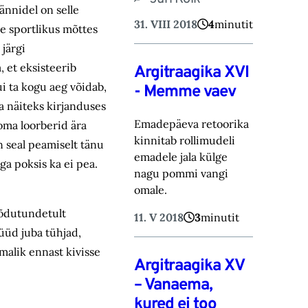
ännidel on selle
31. VIII 2018
4
minutit
e sportlikus mõttes
 järgi
 et eksisteerib
Argitraagika XVI
i ta kogu aeg võidab,
‑ Memme vaev
ka näiteks kirjanduses
Emadepäeva retoorika
 oma loorberid ära
kinnitab rollimudeli
n seal peamiselt tänu
emadele jala külge
ga poksis ka ei pea.
nagu pommi vangi
omale.
õõdutundetult
11. V 2018
3
minutit
nüüd juba tühjad,
imalik ennast kivisse
Argitraagika XV
– Vanaema,
kured ei too