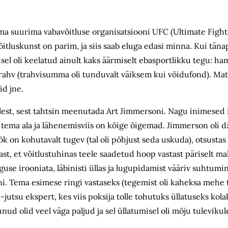
ma suurima vabavõitluse organisatsiooni UFC (Ultimate Figh
võitluskunst on parim, ja siis saab eluga edasi minna. Kui täna
tusel oli keelatud ainult kaks äärmiselt ebasportlikku tegu: 
rahv (trahvisumma oli tunduvalt väiksem kui võidufond). Mat
id jne.
lest, sest tahtsin meenutada Art Jimmersoni. Nagu inimesed i
 tema ala ja lähenemisviis on kõige õigemad. Jimmerson oli
ök on kohutavalt tugev (tal oli põhjust seda uskuda), otsusta
st, et võitlustuhinas teele saadetud hoop vastast päriselt ma
guse irooniata, läbinisti üllas ja lugupidamist vääriv suhtumin
. Tema esimese ringi vastaseks (tegemist oli kaheksa mehe tu
u-jutsu ekspert, kes viis poksija tolle tohutuks üllatuseks kolak
tunud olid veel väga paljud ja sel üllatumisel oli mõju tulevikul