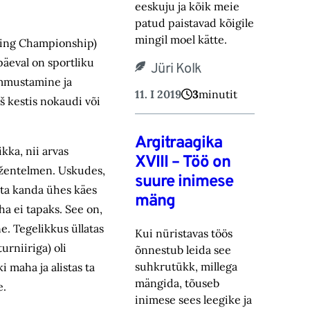
eeskuju ja kõik meie
patud paistavad kõigile
mingil moel kätte.
ting Championship)
päeval on sportliku
Jüri Kolk
hammustamine ja
11. I 2019
3
minutit
š kestis nokaudi või
Argitraagika
kka, nii arvas
XVIII – Töö on
 džentelmen. Uskudes,
suure inimese
s ta kanda ühes käes
mäng
ha ei tapaks. See on,
e. Tegelikkus üllatas
Kui nüristavas töös
rniiriga) oli
õnnestub leida see
suhkrutükk, millega
i maha ja alistas ta
mängida, tõuseb
e.
inimese sees leegike ja