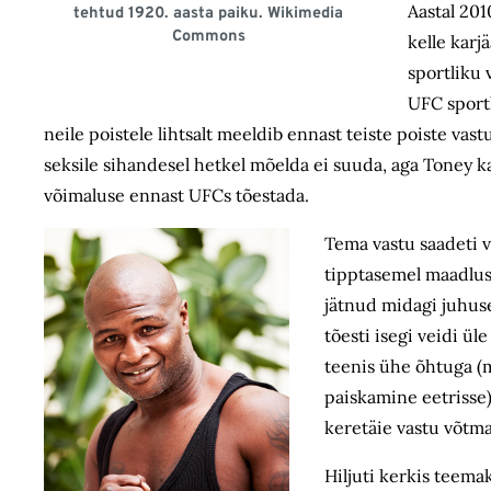
Aastal 20
tehtud 1920. aasta paiku. Wikimedia
Commons
kelle karj
sportliku 
UFC sportl
neile poistele lihtsalt meeldib ennast teiste poiste va
seksile sihandesel hetkel mõelda ei suuda, aga Toney kas
võimaluse ennast UFCs tõestada.
Tema vastu saadeti 
tipptasemel maadlus
jätnud midagi juhuse 
tõesti isegi veidi ü
teenis ühe õhtuga (m
paiskamine eetrisse)
keretäie vastu võtma
Hiljuti kerkis teem