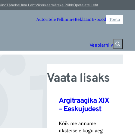
i
Kino
Täheke
Uma Leht
Vikerkaar
Värske Rõhk
Õpetajate Leht
Autoritele
Tellimine
Reklaam
E-pood
Toeta
Veebiarhiiv
Vaata lisaks
Argitraagika XIX
– Eeskujudest
Kõik me anname
üksteisele kogu aeg