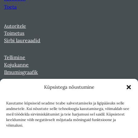
Toeta
Autoritele
Toimetus
Sirbi laureaadid
Tellimine
Kojukanne
Ilmumisgraafik
Küpsistega nõustumine
Veebiarhiiv
Sirp pdf-failidena Digaris
Kasutame küpsiseid seadme teabe salvestamiseks ja ligipääsuks selle
Kultuurileht 1994-1997
andmetele. Kui nõustute selle tehnoloogia kasutamisega, võimaldab see
Reede 1989-1990
meil töödelda sirvimiskäitumist ja teie harjumusi sel saidil. Küpsistest
Sirp ja Vasar 1940-1989
keeldumine võib negatiivselt mõjutada mõningaid funktsioone ja
võimalusi.
Ligipääsetavus