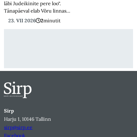
läbi Judeikinite pere loo“.
Tänapäeval elab Võru linnas…
23. VII 2026
2
minutit
Sirp
Harju 1, 10146 Tallinn
sirp@sirp.ee
Facebook