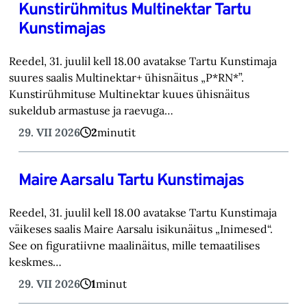
Kunstirühmitus Multinektar Tartu
Kunstimajas
Reedel, 31. juulil kell 18.00 avatakse Tartu Kunstimaja
suures saalis Multinektar+ ühisnäitus „P*RN*”.
Kunstirühmituse Multinektar kuues ühisnäitus
sukeldub armastuse ja raevuga…
29. VII 2026
2
minutit
Maire Aarsalu Tartu Kunstimajas
Reedel, 31. juulil kell 18.00 avatakse Tartu Kunstimaja
väikeses saalis Maire Aarsalu isikunäitus „Inimesed“.
See on figuratiivne maalinäitus, mille temaatilises
keskmes…
29. VII 2026
1
minut