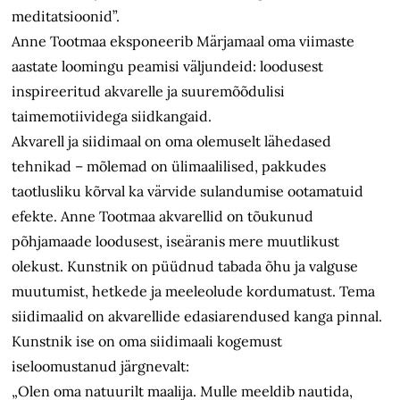
meditatsioonid”.
Anne Tootmaa eksponeerib Märjamaal oma viimaste
aastate loomingu peamisi väljundeid: loodusest
inspireeritud akvarelle ja suuremõõdulisi
taimemotiividega siidkangaid.
Akvarell ja siidimaal on oma olemuselt lähedased
tehnikad – mõlemad on ülimaalilised, pakkudes
taotlusliku kõrval ka värvide sulandumise ootamatuid
efekte. Anne Tootmaa akvarellid on tõukunud
põhjamaade loodusest, iseäranis mere muutlikust
olekust. Kunstnik on püüdnud tabada õhu ja valguse
muutumist, hetkede ja meeleolude kordumatust. Tema
siidimaalid on akvarellide edasiarendused kanga pinnal.
Kunstnik ise on oma siidimaali kogemust
iseloomustanud järgnevalt:
„Olen oma natuurilt maalija. Mulle meeldib nautida,