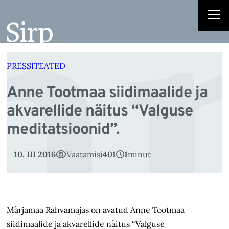
nn
Liigu
sisu
juurde
PRESSITEATED
Anne Tootmaa siidimaalide ja
akvarellide näitus “Valguse
meditatsioonid”.
10. III 2016
Vaatamisi
401
1
minut
Märjamaa Rahvamajas on avatud Anne Tootmaa
siidimaalide ja akvarellide näitus “Valguse