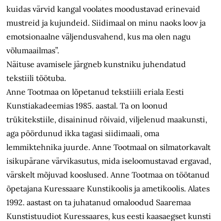
kuidas värvid kangal voolates moodustavad erinevaid
mustreid ja kujundeid. Siidimaal on minu naoks loov ja
emotsionaalne väljendusvahend, kus ma olen nagu
võlumaailmas”.
Näituse avamisele järgneb kunstniku juhendatud
tekstiili töötuba.
Anne Tootmaa on lõpetanud tekstiiili eriala Eesti
Kunstiakadeemias 1985. aastal. Ta on loonud
trükitekstiile, disaininud rõivaid, viljelenud maakunsti,
aga pöördunud ikka tagasi siidimaali, oma
lemmiktehnika juurde. Anne Tootmaal on silmatorkavalt
isikupärane värvikasutus, mida iseloomustavad ergavad,
värskelt mõjuvad kooslused. Anne Tootmaa on töötanud
õpetajana Kuressaare Kunstikoolis ja ametikoolis. Alates
1992. aastast on ta juhatanud omaloodud Saaremaa
Kunstistuudiot Kuressaares, kus eesti kaasaegset kunsti