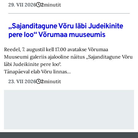
29. VII 2026
2
minutit
„Sajanditagune Võru läbi Judeikinite
pere loo“ Võrumaa muuseumis
Reedel, 7. augustil kell 17.00 avatakse Võrumaa
Muuseumi galeriis ajalooline näitus „Sajanditagune Võru
läbi Judeikinite pere loo“.
Tänapäeval elab Võru linnas…
23. VII 2026
2
minutit