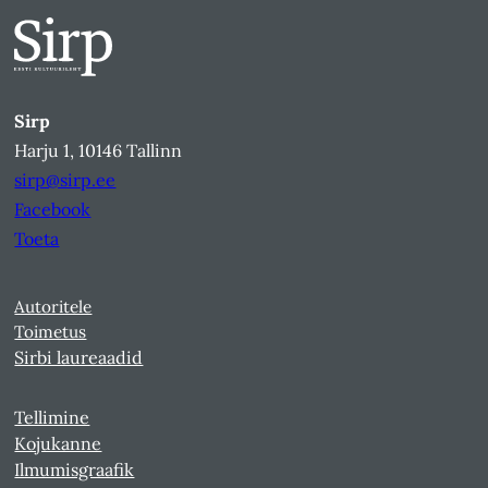
Sirp
Harju 1, 10146 Tallinn
sirp@sirp.ee
Facebook
Toeta
Autoritele
Toimetus
Sirbi laureaadid
Tellimine
Kojukanne
Ilmumisgraafik