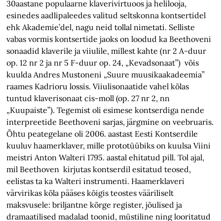
30aastane populaarne klaverivirtuoos ja helilooja,
esinedes aadlipaleedes valitud seltskonna kontsertidel
ehk Akademie’del, nagu neid tollal nimetati. Selliste
vabas vormis kontsertide jaoks on loodud ka Beethoveni
sonaadid klaverile ja viiulile, millest kahte (nr 2 A-duur
op. 12 nr 2 ja nr 5 F-duur op. 24, „Kevadsonaat”) võis
kuulda Andres Mustoneni „Suure muusikaakadeemia”
raames Kadrioru lossis. Viiulisonaatide vahel kõlas
tuntud klaverisonaat cis-moll (op. 27 nr 2, nn
„Kuupaiste”). Tegemist oli esimese kontserdiga nende
interpreetide Beethoveni sarjas, järgmine on veebruaris.
Õhtu peategelane oli 2006. aastast Eesti Kontserdile
kuuluv haamerklaver, mille prototüübiks on kuulsa Viini
meistri Anton Walteri 1795. aastal ehitatud pill. Tol ajal,
mil Beethoven kirjutas kontserdil esitatud teosed,
eelistas ta ka Walteri instrumenti. Haamerklaveri
värvirikas kõla pääses kõigis teostes vääriliselt
maksvusele: briljantne kõrge register, jõulised ja
dramaatilised madalad toonid, müstiline ning looritatud