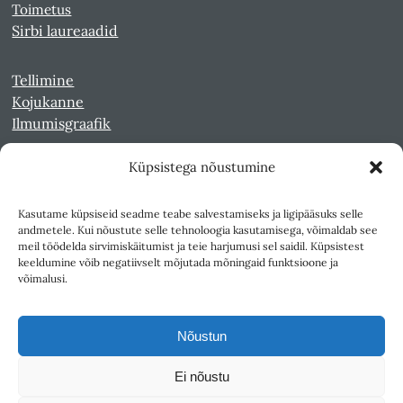
Toimetus
Sirbi laureaadid
Tellimine
Kojukanne
Ilmumisgraafik
Küpsistega nõustumine
Veebiarhiiv
Sirp pdf-failidena Digaris
Kasutame küpsiseid seadme teabe salvestamiseks ja ligipääsuks selle
Kultuurileht 1994-1997
andmetele. Kui nõustute selle tehnoloogia kasutamisega, võimaldab see
Reede 1989-1990
meil töödelda sirvimiskäitumist ja teie harjumusi sel saidil. Küpsistest
Sirp ja Vasar 1940-1989
keeldumine võib negatiivselt mõjutada mõningaid funktsioone ja
võimalusi.
Ligipääsetavus
Kasutustingimused
Nõustun
Teksti- ja andmekaeve
Ei nõustu