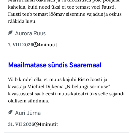
kahelda, kuid need üksi ei tee temast ‎veel Fausti.
Fausti teeb temast lõõmav sisemine vajadus ja oskus
rääkida lugu.‎
Aurora Ruus
7. VIII 2026
4
minutit
Maailmatase sündis Saaremaal
Võib kindel olla, et muusikajuhi Risto Joosti ja
lavastaja Michiel Dijkema „Nibelungi sõrmuse“
lavastustest saab eesti muusikateatri üks selle sajandi
olulisem sündmus.
Auri Jürna
31. VII 2026
4
minutit