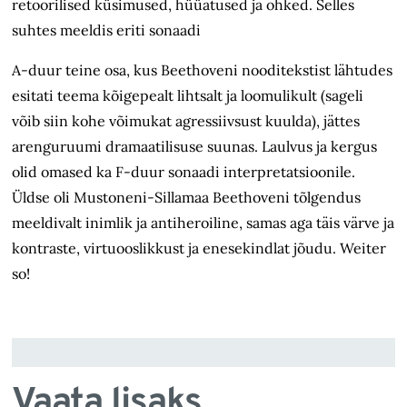
retoorilised küsimused, hüüatused ja ohked. Selles
suhtes meeldis eriti sonaadi
A-duur teine osa, kus Beethoveni nooditekstist lähtudes
esitati teema kõigepealt lihtsalt ja loomulikult (sageli
võib siin kohe võimukat agressiivsust kuulda), jättes
arenguruumi dramaatilisuse suunas. Laulvus ja kergus
olid omased ka F-duur sonaadi interpretatsioonile.
Üldse oli Mustoneni-Sillamaa Beethoveni tõlgendus
meeldivalt inimlik ja antiheroiline, samas aga täis värve ja
kontraste, virtuooslikkust ja enesekindlat jõudu. Weiter
so!
Vaata lisaks