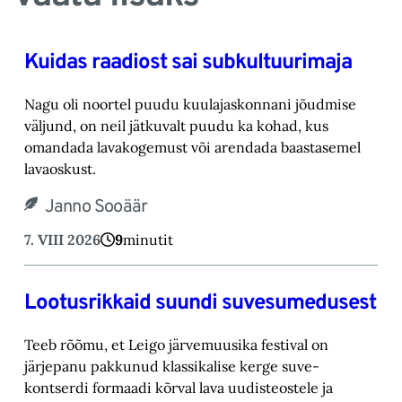
Kuidas raadiost sai subkultuurimaja
Nagu oli noortel puudu kuulajaskonnani jõudmise
väljund, on neil jätkuvalt puudu ka kohad, ‎kus
omandada lavakogemust või arendada baastasemel
lavaoskust.‎
Janno Sooäär
7. VIII 2026
9
minutit
Lootusrikkaid suundi suvesumedusest
Teeb rõõmu, et Leigo järvemuusika festival on
järjepanu pakkunud klassikalise kerge suve-‎
kontserdi formaadi kõrval lava uudisteostele ja