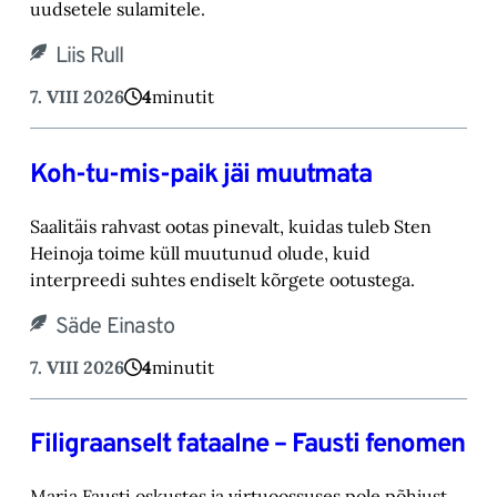
uudsetele sulamitele.‎
Liis Rull
7. VIII 2026
4
minutit
Koh-tu-mis-paik jäi muutmata
Saalitäis rahvast ootas pinevalt, kuidas tuleb Sten
Heinoja toime küll muutunud olude, kuid
‎interpreedi suhtes endiselt kõrgete ootustega.‎
Säde Einasto
7. VIII 2026
4
minutit
Filigraanselt fataalne – Fausti fenomen
Maria Fausti oskustes ja virtuoossuses pole põhjust