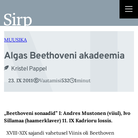
A
Liigu
sisu
juurde
MUUSIKA
Algas Beethoveni akadeemia
Kristel Pappel
23. IX 2011
Vaatamisi
532
1
minut
„Beethoveni sonaadid” I: Andres Mustonen (viiul), Ivo
Sillamaa (haamerklaver) 11. IX Kadrioru lossis.
XVIII-XIX sajandi vahetusel Viinis oli Beethoven