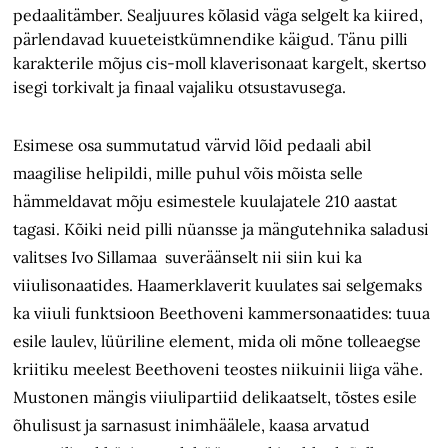
pedaalitämber. Sealjuures kõlasid väga selgelt ka kiired,
pärlendavad kuueteistkümnendike käigud. Tänu pilli
karakterile mõjus cis-moll klaverisonaat kargelt, skertso
isegi torkivalt ja finaal vajaliku otsustavusega.
Esimese osa summutatud värvid lõid pedaali abil
maagilise helipildi, mille puhul võis mõista selle
hämmeldavat mõju esimestele kuulajatele 210 aastat
tagasi. Kõiki neid pilli nüansse ja mängutehnika saladusi
valitses Ivo Sillamaa suveräänselt nii siin kui ka
viiulisonaatides. Haamerklaverit kuulates sai selgemaks
ka viiuli funktsioon Beethoveni kammersonaatides: tuua
esile laulev, lüüriline element, mida oli mõne tolleaegse
kriitiku meelest Beethoveni teostes niikuinii liiga vähe.
Mustonen mängis viiulipartiid delikaatselt, tõstes esile
õhulisust ja sarnasust inimhäälele, kaasa arvatud