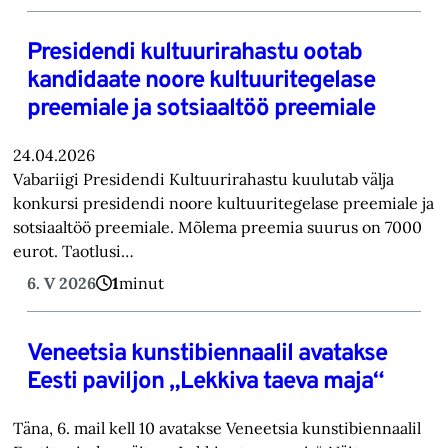
Presidendi kultuurirahastu ootab
kandidaate noore kultuuritegelase
preemiale ja sotsiaaltöö preemiale
24.04.2026
Vabariigi Presidendi Kultuurirahastu kuulutab välja
konkursi presidendi noore kultuuritegelase preemiale ja
sotsiaaltöö preemiale. Mõlema preemia suurus on 7000
eurot. Taotlusi…
6. V 2026
1
minut
Veneetsia kunstibiennaalil avatakse
Eesti paviljon „Lekkiva taeva maja“
Täna, 6. mail kell 10 avatakse Veneetsia kunstibiennaalil