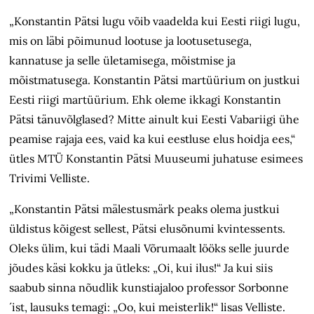
„Konstantin Pätsi lugu võib vaadelda kui Eesti riigi lugu,
mis on läbi põimunud lootuse ja lootusetusega,
kannatuse ja selle ületamisega, mõistmise ja
mõistmatusega. Konstantin Pätsi martüürium on justkui
Eesti riigi martüürium. Ehk oleme ikkagi Konstantin
Pätsi tänuvõlglased? Mitte ainult kui Eesti Vabariigi ühe
peamise rajaja ees, vaid ka kui eestluse elus hoidja ees,“
ütles MTÜ Konstantin Pätsi Muuseumi juhatuse esimees
Trivimi Velliste.
„Konstantin Pätsi mälestusmärk peaks olema justkui
üldistus kõigest sellest, Pätsi elusõnumi kvintessents.
Oleks ülim, kui tädi Maali Võrumaalt lööks selle juurde
jõudes käsi kokku ja ütleks: „Oi, kui ilus!“ Ja kui siis
saabub sinna nõudlik kunstiajaloo professor Sorbonne
´ist, lausuks temagi: „Oo, kui meisterlik!“ lisas Velliste.