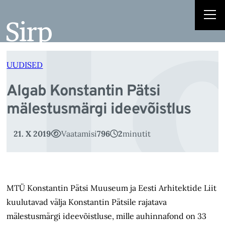
l
Liigu
sisu
juurde
UUDISED
Algab Konstantin Pätsi
mälestusmärgi ideevõistlus
21. X 2019
Vaatamisi
796
2
minutit
MTÜ Konstantin Pätsi Muuseum ja Eesti Arhitektide Liit
kuulutavad välja Konstantin Pätsile rajatava
mälestusmärgi ideevõistluse, mille auhinnafond on 33