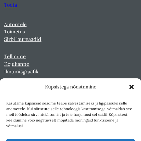
Toeta
Autoritele
Toimetus
Sirbi laureaadid
Tellimine
Kojukanne
Ilmumisgraafik
Küpsistega nõustumine
Veebiarhiiv
Sirp pdf-failidena Digaris
Kasutame küpsiseid seadme teabe salvestamiseks ja ligipääsuks selle
Kultuurileht 1994-1997
andmetele. Kui nõustute selle tehnoloogia kasutamisega, võimaldab see
Reede 1989-1990
meil töödelda sirvimiskäitumist ja teie harjumusi sel saidil. Küpsistest
Sirp ja Vasar 1940-1989
keeldumine võib negatiivselt mõjutada mõningaid funktsioone ja
võimalusi.
Ligipääsetavus