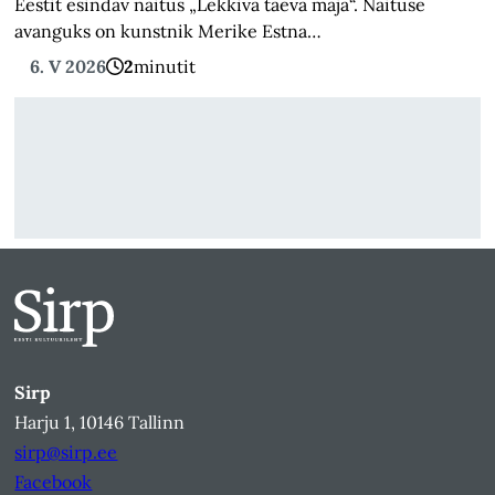
Eestit esindav näitus „Lekkiva taeva maja“. Näituse
avanguks on kunstnik Merike Estna…
6. V 2026
2
minutit
Sirp
Harju 1, 10146 Tallinn
sirp@sirp.ee
Facebook