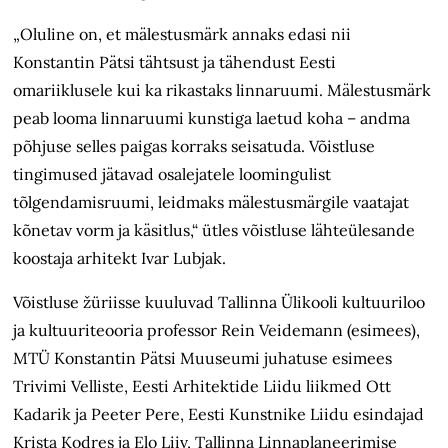
„Oluline on, et mälestusmärk annaks edasi nii
Konstantin Pätsi tähtsust ja tähendust Eesti
omariiklusele kui ka rikastaks linnaruumi. Mälestusmärk
peab looma linnaruumi kunstiga laetud koha – andma
põhjuse selles paigas korraks seisatuda. Võistluse
tingimused jätavad osalejatele loomingulist
tõlgendamisruumi, leidmaks mälestusmärgile vaatajat
kõnetav vorm ja käsitlus,“ ütles võistluse lähteülesande
koostaja arhitekt Ivar Lubjak.
Võistluse žüriisse kuuluvad Tallinna Ülikooli kultuuriloo
ja kultuuriteooria professor Rein Veidemann (esimees),
MTÜ Konstantin Pätsi Muuseumi juhatuse esimees
Trivimi Velliste, Eesti Arhitektide Liidu liikmed Ott
Kadarik ja Peeter Pere, Eesti Kunstnike Liidu esindajad
Krista Kodres ja Elo Liiv, Tallinna Linnaplaneerimise