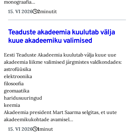
monograafia…
15. VI 2026
2
minutit
Teaduste akadeemia kuulutab välja
kuue akadeemiku valimised
Eesti Teaduste Akadeemia kuulutab välja kuue uue
akadeemia liikme valimised järgmistes valdkondades:
astrofüüsika
elektroonika
filosoofia
geomaatika
haridusuuringud
keemia
Akadeemia president Mart Saarma selgitas, et uute
akadeemikukohtade avamisel…
15. VI 2026
1
minut