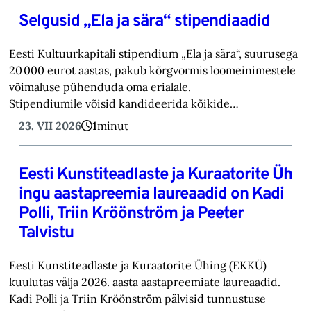
Selgusid „Ela ja sära“ stipendiaadid
Eesti Kultuurkapitali stipendium „Ela ja sära“, suurusega
20 000 eurot aastas, pakub kõrgvormis loomeinimestele
võimaluse pühenduda oma erialale.
Stipendiumile võisid kandideerida kõikide…
23. VII 2026
1
minut
Eesti Kunstiteadlaste ja Kuraatorite Üh
ingu aastapreemia laureaadid on Kadi
Polli, Triin Kröönström ja Peeter
Talvistu
Eesti Kunstiteadlaste ja Kuraatorite Ühing (EKKÜ)
kuulutas välja 2026. aasta aastapreemiate laureaadid.
Kadi Polli ja Triin Kröönström pälvisid tunnustuse