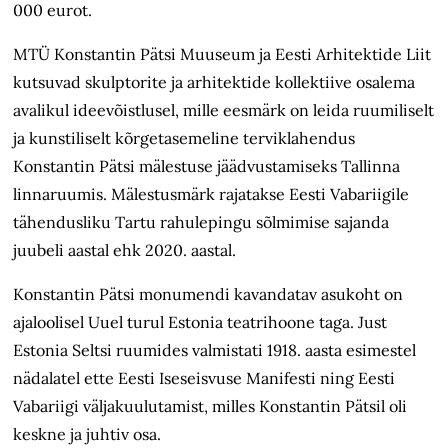
000 eurot.
MTÜ Konstantin Pätsi Muuseum ja Eesti Arhitektide Liit
kutsuvad skulptorite ja arhitektide kollektiive osalema
avalikul ideevõistlusel, mille eesmärk on leida ruumiliselt
ja kunstiliselt kõrgetasemeline terviklahendus
Konstantin Pätsi mälestuse jäädvustamiseks Tallinna
linnaruumis. Mälestusmärk rajatakse Eesti Vabariigile
tähendusliku Tartu rahulepingu sõlmimise sajanda
juubeli aastal ehk 2020. aastal.
Konstantin Pätsi monumendi kavandatav asukoht on
ajaloolisel Uuel turul Estonia teatrihoone taga. Just
Estonia Seltsi ruumides valmistati 1918. aasta esimestel
nädalatel ette Eesti Iseseisvuse Manifesti ning Eesti
Vabariigi väljakuulutamist, milles Konstantin Pätsil oli
keskne ja juhtiv osa.