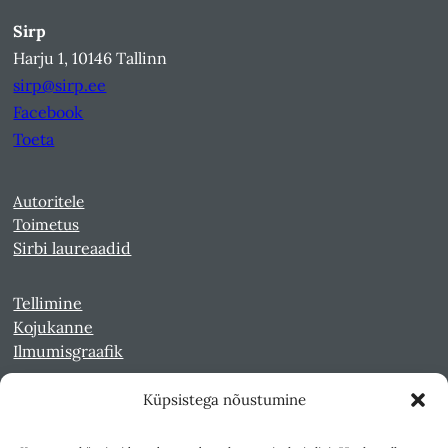
Sirp
Harju 1, 10146 Tallinn
sirp@sirp.ee
Facebook
Toeta
Autoritele
Toimetus
Sirbi laureaadid
Tellimine
Kojukanne
Ilmumisgraafik
Küpsistega nõustumine
Veebiarhiiv
Sirp pdf-failidena Digaris