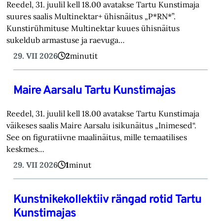
Reedel, 31. juulil kell 18.00 avatakse Tartu Kunstimaja
suures saalis Multinektar+ ühisnäitus „P*RN*”.
Kunstirühmituse Multinektar kuues ühisnäitus
sukeldub armastuse ja raevuga…
29. VII 2026
2
minutit
Maire Aarsalu Tartu Kunstimajas
Reedel, 31. juulil kell 18.00 avatakse Tartu Kunstimaja
väikeses saalis Maire Aarsalu isikunäitus „Inimesed“.
See on figuratiivne maalinäitus, mille temaatilises
keskmes…
29. VII 2026
1
minut
Kunstnikekollektiiv rängad rotid Tartu
Kunstimajas