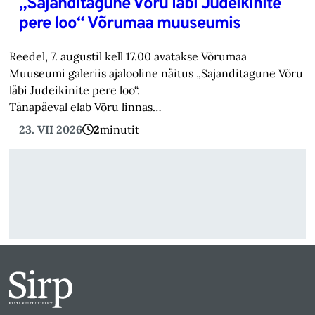
„Sajanditagune Võru läbi Judeikinite
pere loo“ Võrumaa muuseumis
Reedel, 7. augustil kell 17.00 avatakse Võrumaa
Muuseumi galeriis ajalooline näitus „Sajanditagune Võru
läbi Judeikinite pere loo“.
Tänapäeval elab Võru linnas…
23. VII 2026
2
minutit