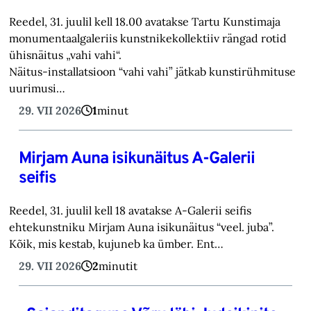
Reedel, 31. juulil kell 18.00 avatakse Tartu Kunstimaja
monumentaalgaleriis kunstnikekollektiiv rängad rotid
ühisnäitus „vahi vahi“.
Näitus-installatsioon “vahi vahi” jätkab kunstirühmituse
uurimusi…
29. VII 2026
1
minut
Mirjam Auna isikunäitus A-Galerii
seifis
Reedel, 31. juulil kell 18 avatakse A-Galerii seifis
ehtekunstniku Mirjam Auna isikunäitus “veel. juba”.
Kõik, mis kestab, kujuneb ka ümber. Ent…
29. VII 2026
2
minutit