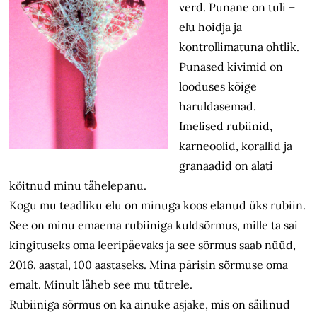
verd. Punane on tuli –
elu hoidja ja
kontrollimatuna ohtlik.
Punased kivimid on
looduses kõige
haruldasemad.
Imelised rubiinid,
karneoolid, korallid ja
granaadid on alati
köitnud minu tähelepanu.
Kogu mu teadliku elu on minuga koos elanud üks rubiin.
See on minu emaema rubiiniga kuldsõrmus, mille ta sai
kingituseks oma leeripäevaks ja see sõrmus saab nüüd,
2016. aastal, 100 aastaseks. Mina pärisin sõrmuse oma
emalt. Minult läheb see mu tütrele.
Rubiiniga sõrmus on ka ainuke asjake, mis on säilinud