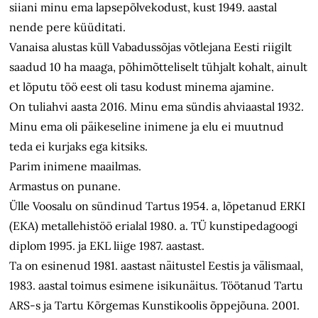
siiani minu ema lapsepõlvekodust, kust 1949. aastal
nende pere küüditati.
Vanaisa alustas küll Vabadussõjas võtlejana Eesti riigilt
saadud 10 ha maaga, põhimõtteliselt tühjalt kohalt, ainult
et lõputu töö eest oli tasu kodust minema ajamine.
On tuliahvi aasta 2016. Minu ema sündis ahviaastal 1932.
Minu ema oli päikeseline inimene ja elu ei muutnud
teda ei kurjaks ega kitsiks.
Parim inimene maailmas.
Armastus on punane.
Ülle Voosalu on sündinud Tartus 1954. a, lõpetanud ERKI
(EKA) metallehistöö erialal 1980. a. TÜ kunstipedagoogi
diplom 1995. ja EKL liige 1987. aastast.
Ta on esinenud 1981. aastast näitustel Eestis ja välismaal,
1983. aastal toimus esimene isikunäitus. Töötanud Tartu
ARS-s ja Tartu Kõrgemas Kunstikoolis õppejõuna. 2001.