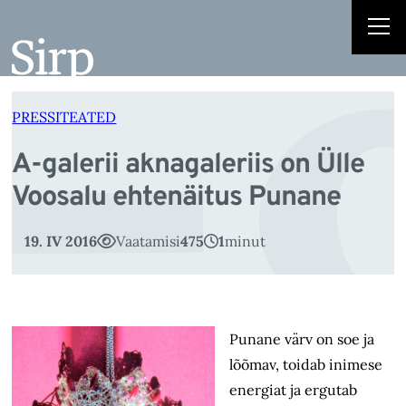
-
Liigu
sisu
juurde
PRESSITEATED
A-galerii aknagaleriis on Ülle
Voosalu ehtenäitus Punane
19. IV 2016
Vaatamisi
475
1
minut
Punane värv on soe ja
lõõmav, toidab inimese
energiat ja ergutab