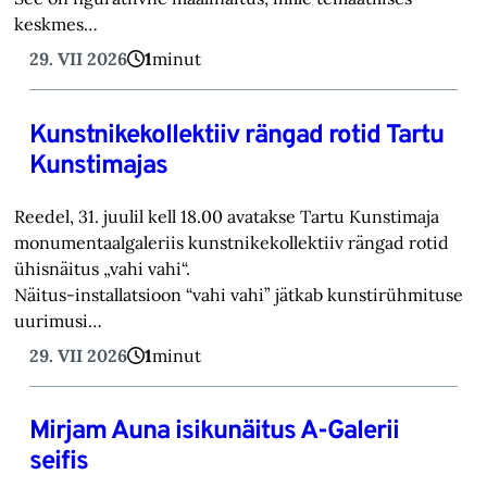
keskmes…
29. VII 2026
1
minut
Kunstnikekollektiiv rängad rotid Tartu
Kunstimajas
Reedel, 31. juulil kell 18.00 avatakse Tartu Kunstimaja
monumentaalgaleriis kunstnikekollektiiv rängad rotid
ühisnäitus „vahi vahi“.
Näitus-installatsioon “vahi vahi” jätkab kunstirühmituse
uurimusi…
29. VII 2026
1
minut
Mirjam Auna isikunäitus A-Galerii
seifis