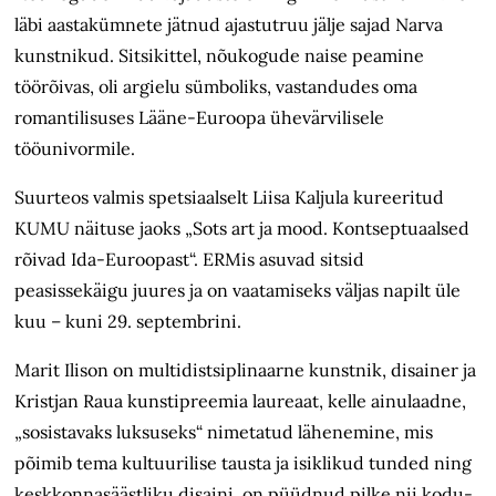
läbi aastakümnete jätnud ajastutruu jälje sajad Narva
kunstnikud. Sitsikittel, nõukogude naise peamine
töörõivas, oli argielu sümboliks, vastandudes oma
romantilisuses Lääne-Euroopa ühevärvilisele
tööunivormile.
Suurteos valmis spetsiaalselt Liisa Kaljula kureeritud
KUMU näituse jaoks „Sots art ja mood. Kontseptuaalsed
rõivad Ida-Euroopast“. ERMis asuvad sitsid
peasissekäigu juures ja on vaatamiseks väljas napilt üle
kuu – kuni 29. septembrini.
Marit Ilison on multidistsiplinaarne kunstnik, disainer ja
Kristjan Raua kunstipreemia laureaat, kelle ainulaadne,
„sosistavaks luksuseks“ nimetatud lähenemine, mis
põimib tema kultuurilise tausta ja isiklikud tunded ning
keskkonnasäästliku disaini, on püüdnud pilke nii kodu-