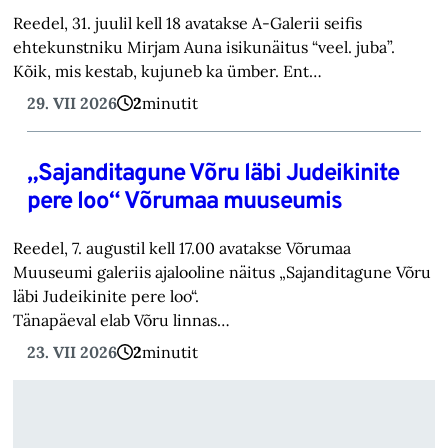
Reedel, 31. juulil kell 18 avatakse A-Galerii seifis
ehtekunstniku Mirjam Auna isikunäitus “veel. juba”.
Kõik, mis kestab, kujuneb ka ümber. Ent…
29. VII 2026
2
minutit
„Sajanditagune Võru läbi Judeikinite
pere loo“ Võrumaa muuseumis
Reedel, 7. augustil kell 17.00 avatakse Võrumaa
Muuseumi galeriis ajalooline näitus „Sajanditagune Võru
läbi Judeikinite pere loo“.
Tänapäeval elab Võru linnas…
23. VII 2026
2
minutit