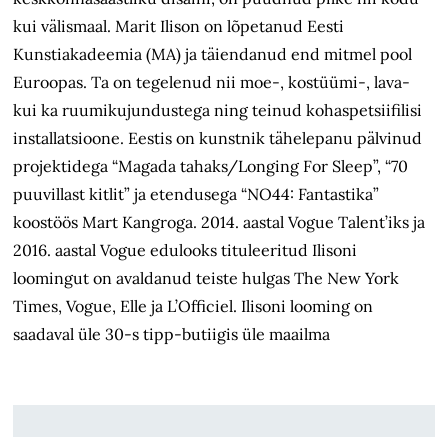
kui välismaal. Marit Ilison on lõpetanud Eesti
Kunstiakadeemia (MA) ja täiendanud end mitmel pool
Euroopas. Ta on tegelenud nii moe-, kostüümi-, lava-
kui ka ruumikujundustega ning teinud kohaspetsiifilisi
installatsioone. Eestis on kunstnik tähelepanu pälvinud
projektidega “Magada tahaks/Longing For Sleep”, “70
puuvillast kitlit” ja etendusega “NO44: Fantastika”
koostöös Mart Kangroga. 2014. aastal Vogue Talent’iks ja
2016. aastal Vogue edulooks tituleeritud Ilisoni
loomingut on avaldanud teiste hulgas The New York
Times, Vogue, Elle ja L’Officiel. Ilisoni looming on
saadaval üle 30-s tipp-butiigis üle maailma