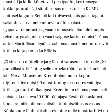
mustrid ja kitlid kõnetavad pea igaüht, kes teosega
kokku puutub. Nii sündis otsus mälestusi ka KUMU
näitusel koguda. See oli kui tulvavesi, mis paisu tagant
vallandus ‒ osa meie mineviku ühismälust ja
igapäevatoimetustest, vaade toonasele eluolule hoopis
teise nurga alt, mis on väärt valguse kätte toomist,” sõnas
autor Marit Ilison. Igaüks saab oma mustrimeenutuse või
kitliloo kirja panna ka ERMis.
„77 sitsi” on mõtteline järg Ilisoni varasemale teosele „70
puuvillast kitlit” ning selle tarbeks töötas autor hoolikalt
läbi Narva Muuseumi Kreenholmi mustrikogud,
digiteerides neist 90 mustrit ning taastootes vaid iga
kitli jagu uut trükikangast. Kreenholm oli oma peamiselt
naistest koosneva 10 000 töötajaga Eesti tööstuskunsti
lipulaev, mille hilissotsialistlik tootmisvõimsus vastas
Nõukogude Liidu vajadustele ning mille mustriarhiivi on