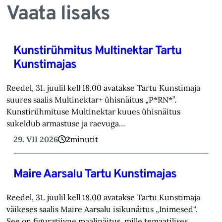
Vaata lisaks
Kunstirühmitus Multinektar Tartu
Kunstimajas
Reedel, 31. juulil kell 18.00 avatakse Tartu Kunstimaja
suures saalis Multinektar+ ühisnäitus „P*RN*”.
Kunstirühmituse Multinektar kuues ühisnäitus
sukeldub armastuse ja raevuga…
29. VII 2026
2
minutit
Maire Aarsalu Tartu Kunstimajas
Reedel, 31. juulil kell 18.00 avatakse Tartu Kunstimaja
väikeses saalis Maire Aarsalu isikunäitus „Inimesed“.
See on figuratiivne maalinäitus, mille temaatilises