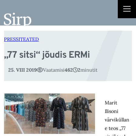
„
Liigu
sisu
juurde
PRESSITEATED
„77 sitsi“ jõudis ERMi
25. VIII 2019
Vaatamisi
462
2
minutit
Marit
Ilisoni
värviküllan
e teos „77