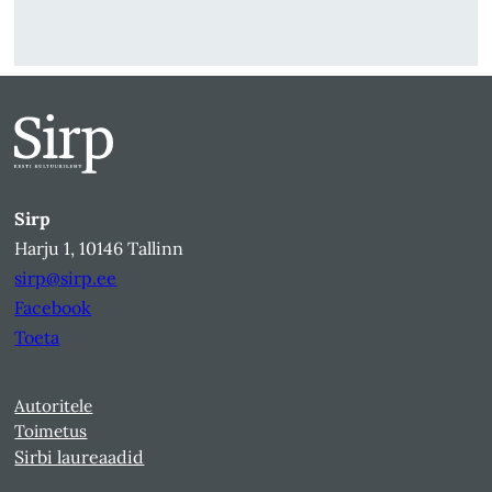
Sirp
Harju 1, 10146 Tallinn
sirp@sirp.ee
Facebook
Toeta
Autoritele
Toimetus
Sirbi laureaadid