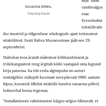
sitsi” toob
Sitsikitlid ERMis.
rambivalgus
esse
Foto Arp Karm
Kreenholmi
tekstiilivabr
iku mustrid ja tõlgenduse nõukogude ajast tuttavatest
sitskitlitest. Eesti Rahva Muuseumisse jääb see 29.
septembrini.
Mahukas teos äratab mälestusi kitlikandmisest ja
trükikangastest ning ärgitab kõiki vaatajaid oma lugusid
kirja panema. Ka töö enda algimpulss on autori
nostalgiline mälupilt kuumast suvepäevast 1980. aastate
lõpus, kunstnik lillelist sitskitlit kandva vanaema põlvel,
hoburehal heina tegemas.
“Installatsiooni valmistamise käigus selgus üllatavalt, et