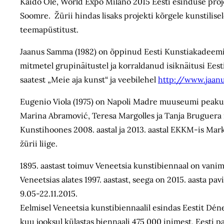
Kaido Ole, World Expo Milano 2015 Eesti esinduse proj
Soomre. Žürii hindas lisaks projekti kõrgele kunstilise
teemapüstitust.
Jaanus Samma (1982) on õppinud Eesti Kunstiakadeemias
mitmetel grupinäitustel ja korraldanud isiknäitusi Eest
saatest „Meie aja kunst“ ja veebilehel
http://www.jaan
Eugenio Viola (1975) on Napoli Madre muuseumi peakur
Marina Abramović, Teresa Margolles ja Tanja Bruguera n
Kunstihoones 2008. aastal ja 2013. aastal EKKM-is Mark
žürii liige.
1895. aastast toimuv Veneetsia kunstibiennaal on vani
Veneetsias alates 1997. aastast, seega on 2015. aasta p
9.05-22.11.2015.
Eelmisel Veneetsia kunstibiennaalil esindas Eestit Dén
kuu jooksul külastas biennaali 475 000 inimest, Eesti 