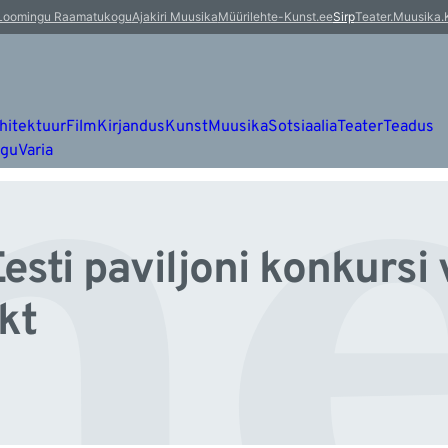
e
Loomingu Raamatukogu
Ajakiri Muusika
Müürileht
e-Kunst.ee
Sirp
Teater.Muusika.
hitektuur
Film
Kirjandus
Kunst
Muusika
Sotsiaalia
Teater
Teadus
ugu
Varia
esti paviljoni konkursi 
kt