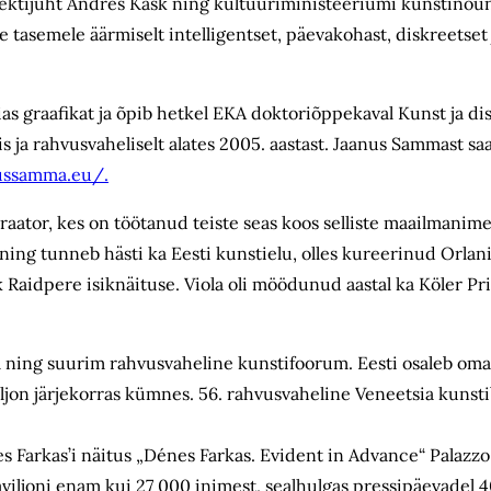
ektijuht Andres Kask ning kultuuriministeeriumi kunstinõun
le tasemele äärmiselt intelligentset, päevakohast, diskreetse
 graafikat ja õpib hetkel EKA doktoriõppekaval Kunst ja dis
is ja rahvusvaheliselt alates 2005. aastast. Jaanus Sammast sa
ussamma.eu/.
aator, kes on töötanud teiste seas koos selliste maailmani
ing tunneb hästi ka Eesti kunstielu, olles kureerinud Orlani
 Raidpere isiknäituse. Viola oli möödunud aastal ka Köler Pri
m ning suurim rahvusvaheline kunstifoorum. Eesti osaleb oma
aviljon järjekorras kümnes. 56. rahvusvaheline Veneetsia kuns
es Farkas’i näitus „Dénes Farkas. Evident in Advance“ Palazz
paviljoni enam kui 27 000 inimest, sealhulgas pressipäevadel 