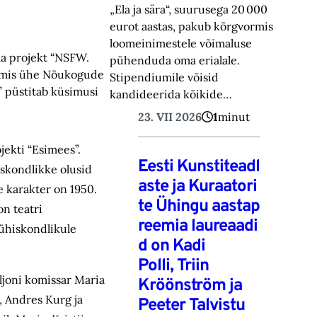
„Ela ja sära“, suurusega 20 000
eurot aastas, pakub kõrgvormis
loomeinimestele võimaluse
ola projekt “NSFW.
pühenduda oma erialale.
n, mis ühe Nõukogude
Stipendiumile võisid
” püstitab küsimusi
kandideerida kõikide…
23. VII 2026
1
minut
jekti “Esimees”.
Eesti Kunstiteadl
skondlikke olusid
aste ja Kuraatori
 karakter on 1950.
te Ühingu aastap
on teatri
reemia laureaadi
 ühiskondlikule
d on Kadi
Polli, Triin
iljoni komissar Maria
Kröönström ja
, Andres Kurg ja
Peeter Talvistu