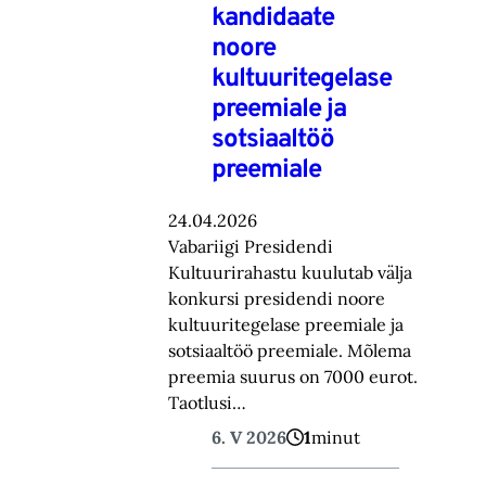
kandidaate
noore
kultuuritegelase
preemiale ja
sotsiaaltöö
preemiale
24.04.2026
Vabariigi Presidendi
Kultuurirahastu kuulutab välja
konkursi presidendi noore
kultuuritegelase preemiale ja
sotsiaaltöö preemiale. Mõlema
preemia suurus on 7000 eurot.
Taotlusi…
6. V 2026
1
minut