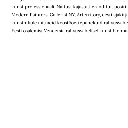
kunstiprofessionaali. Näitust kajastati eranditult posi
Modern Painters, Gallerist NY, Arterritory, eesti ajakir
kunstnikule mitmeid koostööettepanekuid rahvusvahelis
Eesti osalemist Veneetsia rahvusvahelisel kunstibienna