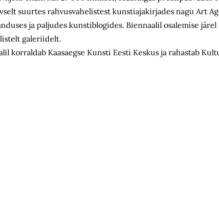
tiivselt suurtes rahvusvahelistest kunstiajakirjades nagu Art 
janduses ja paljudes kunstiblogides. Biennaalil osalemise järe
telt galeriidelt.
alil korraldab Kaasaegse Kunsti Eesti Keskus ja rahastab Kul