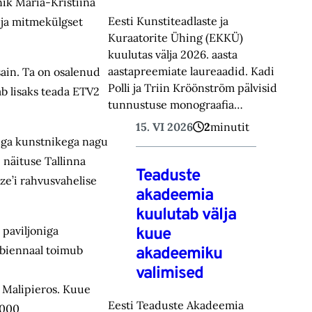
ik Maria-Kristiina
Eesti Kunstiteadlaste ja
t ja mitmekülgset
Kuraatorite Ühing (EKKÜ)
kuulutas välja 2026. aasta
aastapreemiate laureaadid. Kadi
ain. Ta on osalenud
Polli ja Triin Kröönström pälvisid
ab lisaks teada ETV2
tunnustuse monograafia…
15. VI 2026
2
minutit
mega kunstnikega nagu
 näituse Tallinna
Teaduste
ze’i rahvusvahelise
akadeemia
kuulutab välja
 paviljoniga
kuue
tibiennaal toimub
akadeemiku
valimised
o Malipieros. Kuue
Eesti Teaduste Akadeemia
4000