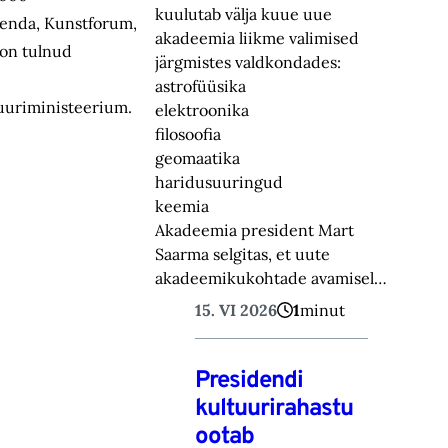
kuulutab välja kuue uue
Agenda, Kunstforum,
akadeemia liikme valimised
l on tulnud
järgmistes valdkondades:
astrofüüsika
tuuriministeerium.
elektroonika
filosoofia
geomaatika
haridusuuringud
keemia
Akadeemia president Mart
Saarma selgitas, et uute
akadeemikukohtade avamisel…
15. VI 2026
1
minut
Presidendi
kultuurirahastu
ootab