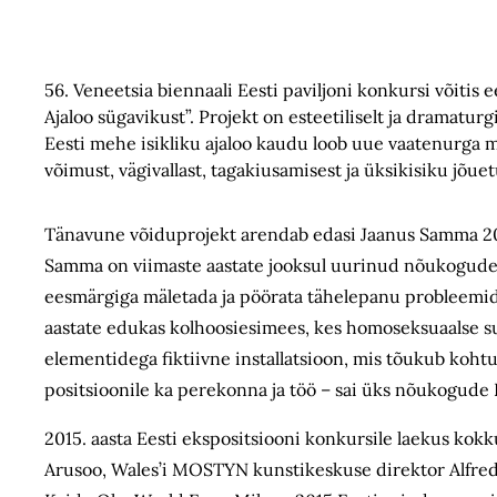
56. Veneetsia biennaali Eesti paviljoni konkursi võitis
Ajaloo sügavikust”. Projekt on esteetiliselt ja dramatu
Eesti mehe isikliku ajaloo kaudu loob uue vaatenurga m
võimust, vägivallast, tagakiusamisest ja üksikisiku jõuet
Tänavune võiduprojekt arendab edasi Jaanus Samma 2013.
Samma on viimaste aastate jooksul uurinud nõukogude 
eesmärgiga mäletada ja pöörata tähelepanu probleemide
aastate edukas kolhoosiesimees, kes homoseksuaalse suh
elementidega fiktiivne installatsioon, mis tõukub kohtu
positsioonile ka perekonna ja töö – sai üks nõukogude
2015. aasta Eesti ekspositsiooni konkursile laekus kokku
Arusoo, Wales’i MOSTYN kunstikeskuse direktor Alfred