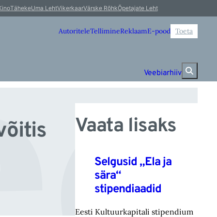
et
Kino
Täheke
Uma Leht
Vikerkaar
Värske Rõhk
Õpetajate Leht
Autoritele
Tellimine
Reklaam
E-pood
Toeta
Veebiarhiiv
Vaata lisaks
võitis
Selgusid „Ela ja
sära“
stipendiaadid
Eesti Kultuurkapitali stipendium