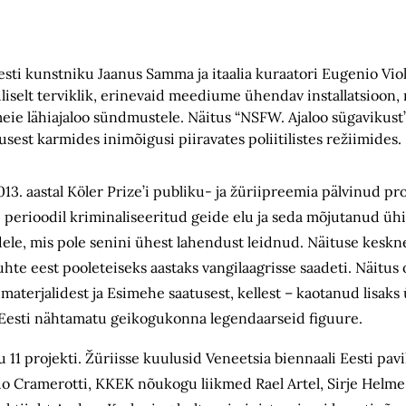
 eesti kunstniku Jaanus Samma ja itaalia kuraatori Eugenio Vi
rgiliselt terviklik, erinevaid meediume ühendav installatsioo
eie lähiajaloo sündmustele. Näitus “NSFW. Ajaloo sügavikust
usest karmides inimõigusi piiravates poliitilistes režiimides.
 aastal Köler Prize’i publiku- ja žüriipreemia pälvinud pro
perioodil kriminaliseeritud geide elu ja seda mõjutanud ühi
le, mis pole senini ühest lahendust leidnud. Näituse keskne
te eest pooleteiseks aastaks vangilaagrisse saadeti. Näitus 
materjalidest ja Esimehe saatusest, kellest – kaotanud lisaks
 Eesti nähtamatu geikogukonna legendaarseid figuure.
 11 projekti. Žüriisse kuulusid Veneetsia biennaali Eesti pav
o Cramerotti, KKEK nõukogu liikmed Rael Artel, Sirje Helme