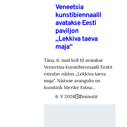
Veneetsia
kunstibiennaalil
avatakse Eesti
paviljon
„Lekkiva taeva
maja“
Täna, 6. mail kell 10 avatakse
Veneetsia kunstibiennaalil Eestit
esindav näitus „Lekkiva taeva
maja“. Näituse avanguks on
kunstnik Merike Estna…
6. V 2026
2
minutit