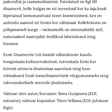
pakendist ja raamatudisainist. Esindatud on ligi 60
disainerit, kelle hulgas on nii teenekaid kui ka äsja kooli
lõpetanud lootustandvaid noori loomeinimesi, kes on
auhindu saanud nii Eestis kui välismaal. Kollektsioon on
põhjamaiselt karge – iseloomulik on minimalistlik stiil,
naturaalsed materjalid, leidlikud lahendused ning
huumor.
Eesti Disainerite Liit loodab välisnäituste kaudu
hoogustada kultuurivahetust, tutvustada Eesti kui
kiiresti areneva disainimaa saavutusi ning luua
võimalused Eesti tootedisaineritele võrgustumiseks ning
rahvusvahelisele areenile jõudmiseks.
Näituse idee autor/kuraator: Ilona Gurjanova (EDL
esinaine), näituse kujundus: Tõnis Vellama (EDL juhatuse
liige)