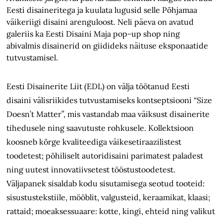
Eesti disaineritega ja kuulata lugusid selle Põhjamaa
väikeriigi disaini arenguloost. Neli päeva on avatud
galeriis ka Eesti Disaini Maja pop-up shop ning
abivalmis disainerid on giidideks näituse eksponaatide
tutvustamisel.
Eesti Disainerite Liit (EDL) on välja töötanud Eesti
disaini välisriikides tutvustamiseks kontseptsiooni “Size
Doesn’t Matter”, mis vastandab maa väiksust disainerite
tihedusele ning saavutuste rohkusele. Kollektsioon
koosneb kõrge kvaliteediga väikesetiraazilistest
toodetest; põhiliselt autoridisaini parimatest paladest
ning uutest innovatiivsetest tööstustoodetest.
Väljapanek sisaldab kodu sisutamisega seotud tooteid:
sisustustekstiile, mööblit, valgusteid, keraamikat, klaasi;
rattaid; moeaksessuaare: kotte, kingi, ehteid ning valikut