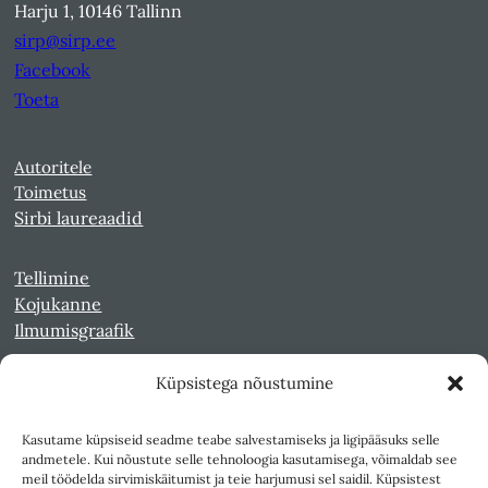
Harju 1, 10146 Tallinn
sirp@sirp.ee
Facebook
Toeta
Autoritele
Toimetus
Sirbi laureaadid
Tellimine
Kojukanne
Ilmumisgraafik
Küpsistega nõustumine
Veebiarhiiv
Sirp pdf-failidena Digaris
Kasutame küpsiseid seadme teabe salvestamiseks ja ligipääsuks selle
Kultuurileht 1994-1997
andmetele. Kui nõustute selle tehnoloogia kasutamisega, võimaldab see
Reede 1989-1990
meil töödelda sirvimiskäitumist ja teie harjumusi sel saidil. Küpsistest