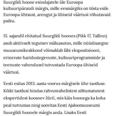
Suurgildi hoone esindajatele üle Euroopa
kultuuripärandi märgis, mille eesmärgiks on tõsta esile
Euroopa ühtsust, arengut ja ühiseid väärtusi rõhutavaid
paiku.
15. sajandil ehitatud Suurgildi hoones (Pikk 17, Tallinn)
asub aktiivselt tegutsev mäluasutus, mille nüüdisaegne
muuseumikeskkond võimaldab läbi ekspositsiooni,
erinevate haridustegevuste, kultuuriprogrammide ja
teenuste vahendusel tutvustada Euroopa ühiseid
väärtusi.
Eesti esitas 2013. aasta voorus märgisele ühe taotluse.
Kõiki taotlusi hindas rahvusvahelistest sõltumatutest
ekspertidest koosnev žürii, mis käis hoonega ka koha
peal tutvumas ning soovitas Eesti Ajaloomuuseumi
Suurgildi hoonele märgis anda. Lisaks Eesti