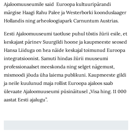
Ajaloomuuseumile said Euroopa kultuuripärandi
märgise Haagi Rahu Palee ja Westerborki koonduslaager
Hollandis ning arheoloogiapark Carnuntum Austrias.
Eesti Ajaloomuuseumi taotluse puhul tõstis žürii esile, et
keskajast pärinev Suurgildi hoone ja kaupmeeste seosed
Hansa Liiduga on hea näide keskajal toimunud Euroopa
integratsioonist. Samuti hindas žürii muuseumi
professionaalset meeskonda ning selget nägemust,
mismoodi jõuda üha laiema publikuni. Kaupmeeste gildi
ja neile kuulunud maja rollist Euroopa ajaloos saab
ülevaate Ajaloomuuseumi püsinäitusel „Visa hing. 11 000
aastat Eesti ajalugu”.