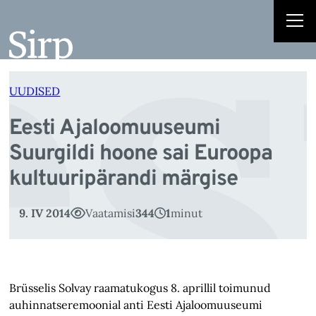
es
Liigu
sisu
juurde
UUDISED
Eesti Ajaloomuuseumi
Suurgildi hoone sai Euroopa
kultuuripärandi märgise
9. IV 2014
Vaatamisi
344
1
minut
Brüsselis Solvay raamatukogus 8. aprillil toimunud
auhinnatseremoonial anti Eesti Ajaloomuuseumi