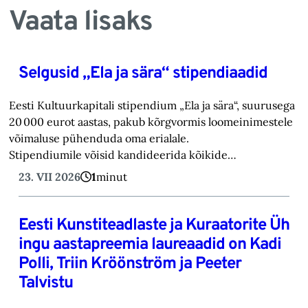
Vaata lisaks
Selgusid „Ela ja sära“ stipendiaadid
Eesti Kultuurkapitali stipendium „Ela ja sära“, suurusega
20 000 eurot aastas, pakub kõrgvormis loomeinimestele
võimaluse pühenduda oma erialale.
Stipendiumile võisid kandideerida kõikide…
23. VII 2026
1
minut
Eesti Kunstiteadlaste ja Kuraatorite Üh
ingu aastapreemia laureaadid on Kadi
Polli, Triin Kröönström ja Peeter
Talvistu