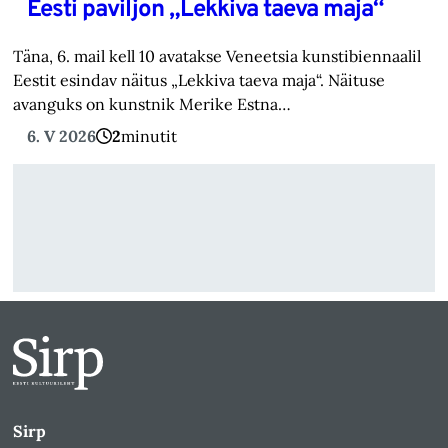
Eesti paviljon „Lekkiva taeva maja“
Täna, 6. mail kell 10 avatakse Veneetsia kunstibiennaalil
Eestit esindav näitus „Lekkiva taeva maja“. Näituse
avanguks on kunstnik Merike Estna…
6. V 2026
2
minutit
Sirp