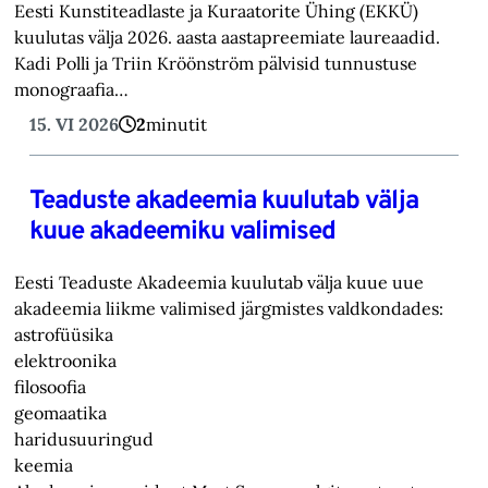
Eesti Kunstiteadlaste ja Kuraatorite Ühing (EKKÜ)
kuulutas välja 2026. aasta aastapreemiate laureaadid.
Kadi Polli ja Triin Kröönström pälvisid tunnustuse
monograafia…
15. VI 2026
2
minutit
Teaduste akadeemia kuulutab välja
kuue akadeemiku valimised
Eesti Teaduste Akadeemia kuulutab välja kuue uue
akadeemia liikme valimised järgmistes valdkondades:
astrofüüsika
elektroonika
filosoofia
geomaatika
haridusuuringud
keemia