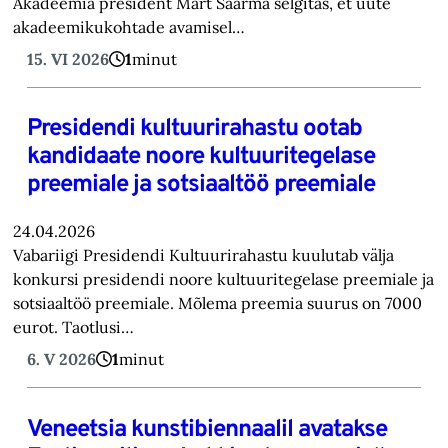
Akadeemia president Mart Saarma selgitas, et uute
akadeemikukohtade avamisel…
15. VI 2026
1
minut
Presidendi kultuurirahastu ootab
kandidaate noore kultuuritegelase
preemiale ja sotsiaaltöö preemiale
24.04.2026
Vabariigi Presidendi Kultuurirahastu kuulutab välja
konkursi presidendi noore kultuuritegelase preemiale ja
sotsiaaltöö preemiale. Mõlema preemia suurus on 7000
eurot. Taotlusi…
6. V 2026
1
minut
Veneetsia kunstibiennaalil avatakse