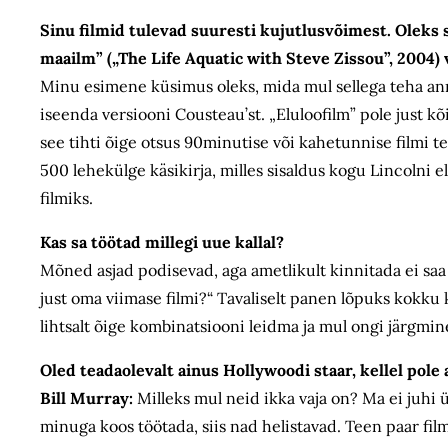
Sinu filmid tulevad suuresti kujutlusvõimest. Oleks 
maailm” („The Life Aquatic with Steve Zissou”, 2004) v
Minu esimene küsimus oleks, mida mul sellega teha ann
iseenda versiooni Cousteau’st. „Eluloofilm” pole just kõ
see tihti õige otsus 90minutise või kahetunnise filmi teg
500 lehekülge käsikirja, milles sisaldus kogu Lincolni el
filmiks.
Kas sa töötad millegi uue kallal?
Mõned asjad podisevad, aga ametlikult kinnitada ei saa
just oma viimase filmi?“ Tavaliselt panen lõpuks kokku 
lihtsalt õige kombinatsiooni leidma ja mul ongi järgmin
Oled teadaolevalt ainus Hollywoodi staar, kellel pole 
Bill Murray:
Milleks mul neid ikka vaja on? Ma ei juhi 
minuga koos töötada, siis nad helistavad. Teen paar filmi