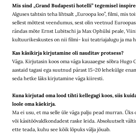
Mis sind „Grand Budapesti hotelli” tegemisel inspire
Alguses tahtsin teha lihtsalt „Euroopa loo”, filmi, mis
sellest mõttest veendumus, sest olin veetnud Euroopas v
rändas mõte Ernst Lubitschi ja Max Ophülsi peale, Viini-
kultuurikeskustes on nii filmi- kui teatriajalugu ja 
Kas käsikirja kirjutamine oli nauditav protsess?
Väga. Kirjutasin koos oma väga kauaaegse sõbra Hugo Guin
aastaid tagasi ega suutnud pärast 15–20 lehekülge enam 
seda hetke läks kirjutamine väga kiiresti.
Kuna kirjutad oma lood tihti kellegagi koos, siis kuida
loole oma käekirja.
Ma ei usu, et ma selle üle väga palju pead murran. Üks o
või käsitöövaldkondadest raske leida. Absoluutselt välti
ette teada, kuhu see kõik lõpuks välja jõuab.