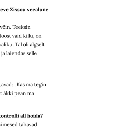
teve Zissou veealune
võin. Teeksin
oost vaid killu, on
liku. Tal oli algselt
ja laiendas selle
tavad: „Kas ma tegin
et äkki pean ma
ontrolli all hoida?
inimesed tahavad