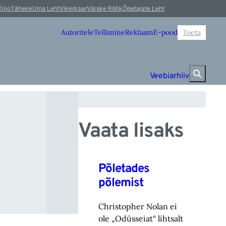
le
Kino
Täheke
Uma Leht
Vikerkaar
Värske Rõhk
Õpetajate Leht
Autoritele
Tellimine
Reklaam
E-pood
Toeta
Veebiarhiiv
Vaata lisaks
Põletades
põlemist
Christopher Nolan ei
ole „Odüsseiat“ lihtsalt