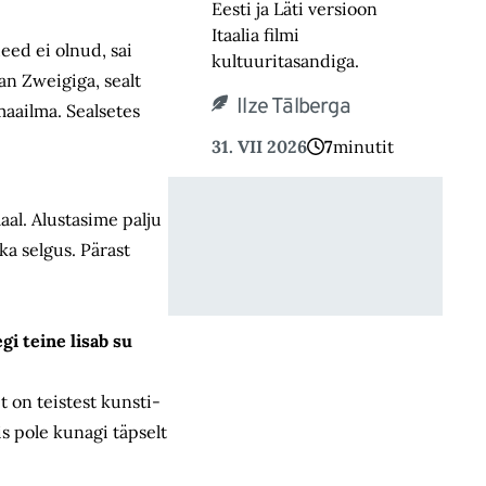
Eesti ja Läti versioon
Itaalia filmi
eed ei olnud, sai
kultuuritasandiga.
an Zweigiga, sealt
Ilze Tālberga
maailma. Sealsetes
31. VII 2026
7
minutit
aal. Alustasime palju
ka selgus. Pärast
gi teine lisab su
t on teistest kunsti-
is pole kunagi täpselt