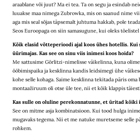
araablane või juut? Ma ei tea. Ta on segu ja esindab neid
luuakse maa nimega Zubrowka, mis on saanud nime viinaso
aga mis seal sõjas täpsemalt juhtuma hakkab, pole teada
Seos Euroopaga on siin samasugune, kui oleks tõelistel 
Kõik elasid võtteperioodi ajal koos ühes hotellis. Ku
üürimajas. Kas see on sinu viis inimesi koos hoida?
Me sattusime Görlitzi-nimelisse väikelinna, kuna olime
ööbimispaika ja kesklinna kandis leidsimegi ühe väikese
kohe selle kohaga. Saime kesklinna tekitada päris oma 
montaažiruum oli otse üle tee, nii et kõik klappis täiesti
Kas sulle on oluline perekonnatunne, et üritad kõiki
See on mitme asja kombinatsioon. Kui tood hulga inimesi
mugavaks tegema. Nii et me natuke muretseme selle päras
rohkem.