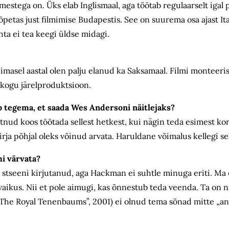
imestega on. Üks elab Inglismaal, aga töötab regulaarselt igal 
petas just filmimise Budapestis. See on suurema osa ajast Ita
hta ei tea keegi üldse midagi.
iimasel aastal olen palju elanud ka Saksamaal. Filmi monteeri
 kogu järelproduktsioon.
b tegema, et saada Wes Andersoni näitlejaks?
ahtnud koos töötada sellest hetkest, kui nägin teda esimest ko
rja põhjal oleks võinud arvata. Haruldane võimalus kellegi se
i värvata?
stseeni kirjutanud, aga Hackman ei suhtle minuga eriti. Ma ei 
n vaikus. Nii et pole aimugi, kas õnnestub teda veenda. Ta on n
(„The Royal Tenenbaums”, 2001) ei olnud tema sõnad mitte „a