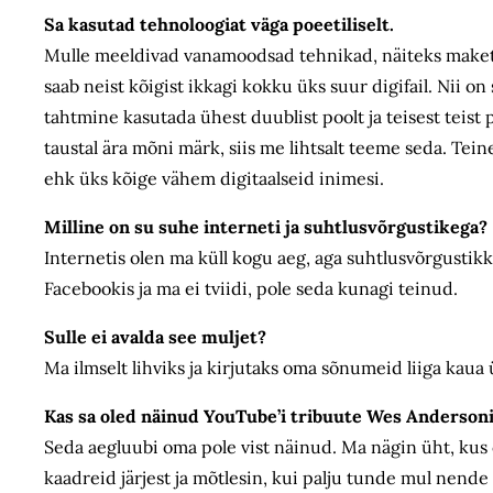
Sa kasutad tehnoloogiat väga poeetiliselt.
Mulle meeldivad vanamoodsad tehnikad, näiteks maket
saab neist kõigist ikkagi kokku üks suur digifail. Nii on
tahtmine kasutada ühest duublist poolt ja teisest teist p
taustal ära mõni märk, siis me lihtsalt teeme seda. Tein
ehk üks kõige vähem digitaalseid inimesi.
Milline on su suhe interneti ja suhtlusvõrgustikega?
Internetis olen ma küll kogu aeg, aga suhtlusvõrgustikk
Facebookis ja ma ei tviidi, pole seda kunagi teinud.
Sulle ei avalda see muljet?
Ma ilmselt lihviks ja kirjutaks oma sõnumeid liiga kaua 
Kas sa oled näinud YouTube’i tribuute Wes Andersoni
Seda aegluubi oma pole vist näinud. Ma nägin üht, kus 
kaadreid järjest ja mõtlesin, kui palju tunde mul nende