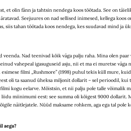
t, et olin fänn ja tahtsin nendega koos töötada. See on täieli
 äratavad. Seejuures on nad sellised inimesed, kellega koos 
s, siis tahan töötada koos nendega, kes suudavad mind ja ükst
id veenda. Nad teenivad kõik väga palju raha. Mina olen paar 
teinud vahepeal igasuguseid asju, nii et ma ei muretse väga 
 esimese filmi „Rushmore” (1998) puhul tekis küll mure, kui
est oli ta saanud üheksa miljonit dollarit – sel perioodil, kui
lmi kogu eelarve. Mõistsin, et nii palju pole talle võimalik ma
ate liidu miinimumi eest: see summa oli kõigest 9000 dollarit.
õigile näitlejatele. Nüüd maksame rohkem, aga ega tal pole k
il aega?