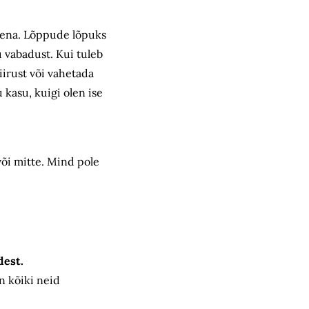
dena. Lõppude lõpuks
ju vabadust. Kui tuleb
kiirust või vahetada
 kasu, kuigi olen ise
või mitte. Mind pole
dest.
n kõiki neid