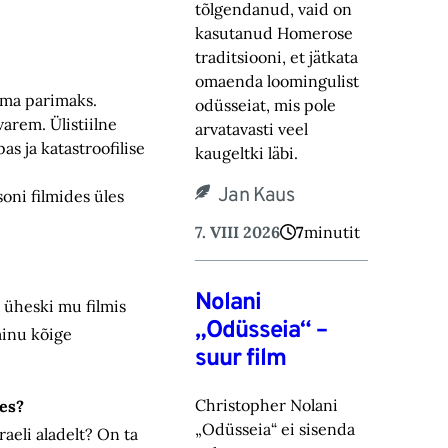
tõlgendanud, vaid on
kasutanud Homerose
tra‎ditsiooni, et jätkata
omaenda loomingulist
tema parimaks.
odüsseiat, mis pole
arem. Ülistiilne
arvatavasti veel
s ja katastroofilise
kaugeltki läbi.‎
Jan Kaus
oni filmides üles
7. VIII 2026
7
minutit
Nolani
s üheski mu filmis
„Odüsseia“ –
minu kõige
suur film
Christopher Nolani
ees?
„Odüsseia“ ei sisenda
raeli aladelt? On ta