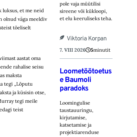
pole vaja müütilisi
k luksus, et me neid
sireene või kük‎loopi,
et elu keeruliseks teha.
on olnud väga meeldiv
eist tõeliselt
Viktoria Korpan
7. VIII 2026
5
minutit
viimast aastat oma
nende rahalise seisu
Loometöötoetus
das maksta
e Baumoli
 ta tegi „Lõputu
paradoks
ksta ja küsisin otse,
 Murray tegi meile
Loomingulise
edagi teist
taustauuringu,
kirjutamise,
katsetamise ja
projektiarenduse