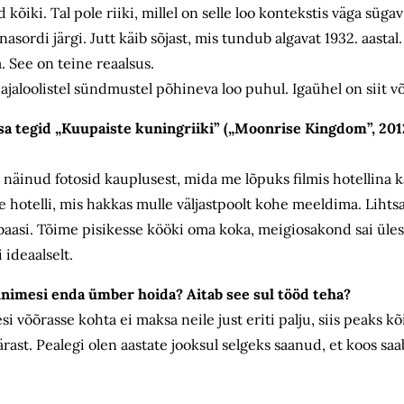
 kõiki. Tal pole riiki, millel on selle loo kontekstis väga süga
rdi järgi. Jutt käib sõjast, mis tundub algavat 1932. aastal. 
. See on teine reaalsus.
ajaloolistel sündmustel põhineva loo puhul. Igaühel on siit võ
i sa tegid „Kuupaiste kuningriiki” („Moonrise Kingdom”, 2012
 näinud fotosid kauplusest, mida me lõpuks filmis hotellina 
 hotelli, mis hakkas mulle väljastpoolt kohe meeldima. Lihtsa
baasi. Tõime pisikesse kööki oma koka, meigiosakond sai üles
 ideaalselt.
 inimesi enda ümber hoida? Aitab see sul tööd teha?
 võõrasse kohta ei maksa neile just eriti palju, siis peaks kõ
t. Pealegi olen aastate jooksul selgeks saanud, et koos saab