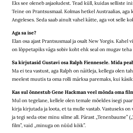
Eks see oleneb asjaoludest. Tead küll, kuidas selliste in
Teine on Prantsusmaal. Kolmas hetkel Austraalias, aga lõ
Angeleses. Seda saab ainult vahel kätte, aga vot selle ko
Aga sa ise?
Elan osa ajast Prantsusmaal ja osalt New Yorgis. Kahel v
on lõppetapiks väga sobiv koht ehk seal on mugav teha
Sa kirjutasid Gustavi osa Ralph Fiennesele. Mida pea
Ma ei tea vastust, aga Ralph on näitleja, kellega olen t
meelest muutis ta oma rolli märksa paremaks, kui käsiki
Kas sul õnnestub Gene Hackman veel mõnda oma film
Mul on tegelane, kellele olen temale mõeldes isegi paar 
kirja kirjutada ja loota, et ta mulle vastab. Vastuseks o
ja tegi seda otse minu silme all. Pärast „Tenenbaume” 
film”, vaid „minuga on nüüd kõik”.