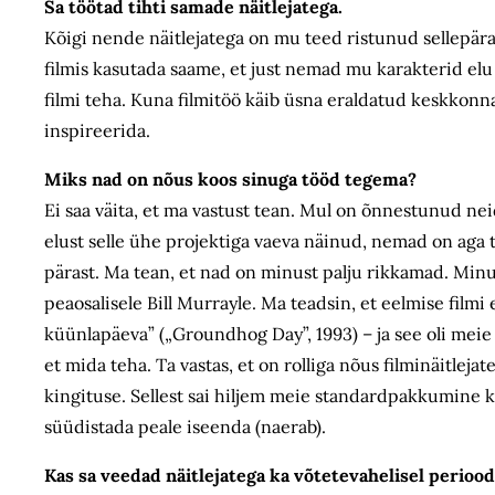
Sa töötad tihti samade näitlejatega.
Kõigi nende näitlejatega on mu teed ristunud sellepäras
filmis kasutada saame, et just nemad mu karakterid elu
filmi teha. Kuna filmitöö käib üsna eraldatud keskkonna
inspireerida.
Miks nad on nõus koos sinuga tööd tegema?
Ei saa väita, et ma vastust tean. Mul on õnnestunud ne
elust selle ühe projektiga vaeva näinud, nemad on aga 
pärast. Ma tean, et nad on minust palju rikkamad. Minu
peaosalisele Bill Murrayle. Ma teadsin, et eelmise filmi e
küünlapäeva” („Groundhog Day”, 1993) – ja see oli meie fi
et mida teha. Ta vastas, et on rolliga nõus filminäitlej
kingituse. Sellest sai hiljem meie standardpakkumine k
süüdistada peale iseenda (naerab).
Kas sa veedad näitlejatega ka võtetevahelisel periood