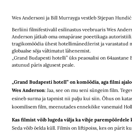
Wes Andersoni ja Bill Murrayga vestleb Stjepan Hundić
Berliini filmifestivalil esilinastus veebruaris Wes And
Anderson jätkab oma omapärase poeetikaga autoristiili
tragikomöödia ühest hotellimänedžerist ja varastatud ma
globaalse sõja vältimatut lähenemist.
„Grand Budapesti hotelli” üks peaosalisi on 64aastane 
astunud päris algusest peale.
„Grand Budapesti hotell” on komöödia, aga filmi ajal
Wes Anderson
: Jaa, see on mu seni süngeim film. Tege
esineb surma ja tapmist nii palju kui siin. Õhus on kat
koomilisem film, meenutades ennekõike vanemaid Holly
Kas filmist võib lugeda välja ka vihje parempöördel
Seda võib öelda küll. Filmis on liftipoiss, kes on pärit ku