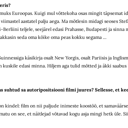
eris?
 toimuks Euroopas. Kuigi mul võttekoha osas mingit täpsemat id
iimastel aastatel palju aega. Ma mõtlesin midagi seoses Stef
Berliini teljele, seejärel edasi Prahasse, Budapesti ja sinna 
ma hakkasin seda oma kõike oma peas kokku segama …
nessiga käsikirja osalt New Yorgis, osalt Pariisis ja Inglism
kuskile edasi minna. Hiljem aga tulid mõtted ja äkki saabus 
s suhtud sa autoripositsiooni filmi juures? Sellesse, et kee
n kindel: film on nii paljude inimeste koostöö, et samaväärse
matu on see, et näitlejad võtavad kogu asja mingi hetk üle. Si