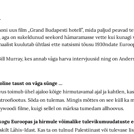
.
ersoni uus film „Grand Budapesti hotell”, mida paljud peavad 
, aga on sukeldunud seekord hämaramasse vette kui kunagi v
alist kuulutab ühtlasi ette natsismi tõusu 1930ndate Euroopa
Bill Murray, kes annab väga harva intervjuusid ning on Anders
ooline taust on väga sünge …
vus toimub ühel ajaloo kõige hirmutavamal ajal ja kahtlen, ka
astroofiootus. Sõda on tulemas. Mingis mõttes on see küll ka 
woodi filme, kuigi sellel on märksa tumedam allhoovus.
e kogu Euroopas ja hirmule võimalike tulevikumuudatuste 
skilt Lähis-Idast. Kas ta on tulnud Palestiinast või tulevase Iis