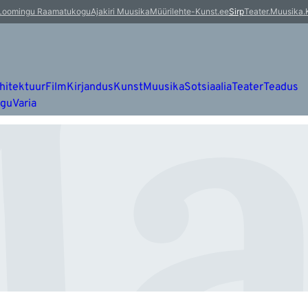
ä
Loomingu Raamatukogu
Ajakiri Muusika
Müürileht
e-Kunst.ee
Sirp
Teater.Muusika.
hitektuur
Film
Kirjandus
Kunst
Muusika
Sotsiaalia
Teater
Teadus
ugu
Varia