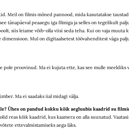
id. Meil on filmis mõned pannood, mida kasutatakse tausta
 see tänapäeval peaaegu iga filmiga ja selles on tegelikult pal
oolt, siis leiame võib-olla viisi seda teha. Kui on vaja muuta 
e dimensioon. Mul on digitaalsetest töövahenditest väga palju
e pole proovinud. Ma ei kujuta ette, kas see mulle meeldiks 
ümber. Ma ei saadaks iial midagi välja.
le? Ühes on pandud kokku kõik aegluubis kaadrid su filmi
olid reas kõik kaadrid, kus kaamera on alla suunatud. Vaatasi
 võtete ettevalmistamiseks aega läks.