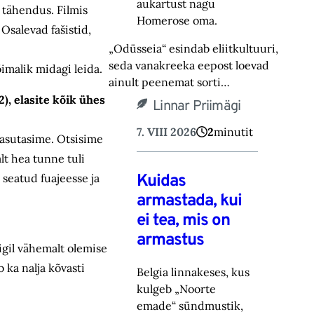
aukartust nagu
v tähendus. Filmis
Homerose oma.‎
Osalevad fašistid,
„Odüsseia“ esindab eliitkultuuri,
seda vanakreeka eepost loevad
imalik midagi leida.
ainult peenemat sorti…
), elasite kõik ühes
Linnar Priimägi
7. VIII 2026
2
minutit
kasutasime. Otsisime
lt hea tunne tuli
Kuidas
 seatud fuajeesse ja
armastada, kui
ei tea, mis on
armastus
igil vähemalt olemise
 ka nalja kõvasti
Belgia linnakeses, kus
kulgeb „Noorte
emade“ sündmustik,