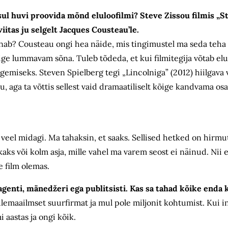
sul huvi proovida mõnd eluloofilmi? Steve Zissou filmis „S
iitas ju selgelt Jacques Cousteau’le.
ab? Cousteau ongi hea näide, mis tingimustel ma seda teha 
ige lummavam sõna. Tuleb tõdeda, et kui filmitegija võtab elul
emiseks. Steven Spielberg tegi „Lincolniga” (2012) hiilgava va
u, aga ta võttis sellest vaid dramaatiliselt kõige kandvama osa 
 veel midagi. Ma tahaksin, et saaks. Sellised hetked on hirmu
kaks või kolm asja, mille vahel ma varem seost ei näinud. Nii 
e film olemas.
agenti, mänedžeri ega publitsisti. Kas sa tahad kõike enda k
ülemaailmset suurfirmat ja mul pole miljonit kohtumist. Kui 
 aastas ja ongi kõik.