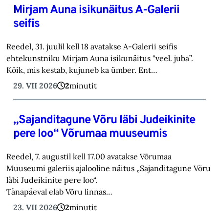
Mirjam Auna isikunäitus A-Galerii
seifis
Reedel, 31. juulil kell 18 avatakse A-Galerii seifis
ehtekunstniku Mirjam Auna isikunäitus “veel. juba”.
Kõik, mis kestab, kujuneb ka ümber. Ent…
29. VII 2026
2
minutit
„Sajanditagune Võru läbi Judeikinite
pere loo“ Võrumaa muuseumis
Reedel, 7. augustil kell 17.00 avatakse Võrumaa
Muuseumi galeriis ajalooline näitus „Sajanditagune Võru
läbi Judeikinite pere loo“.
Tänapäeval elab Võru linnas…
23. VII 2026
2
minutit