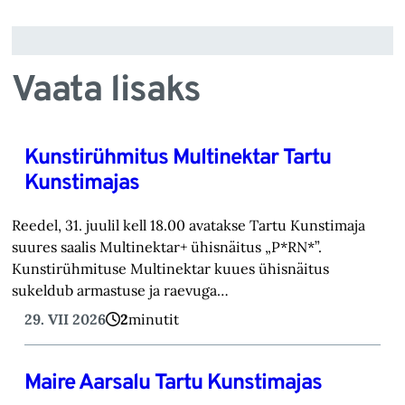
Vaata lisaks
Kunstirühmitus Multinektar Tartu
Kunstimajas
Reedel, 31. juulil kell 18.00 avatakse Tartu Kunstimaja
suures saalis Multinektar+ ühisnäitus „P*RN*”.
Kunstirühmituse Multinektar kuues ühisnäitus
sukeldub armastuse ja raevuga…
29. VII 2026
2
minutit
Maire Aarsalu Tartu Kunstimajas