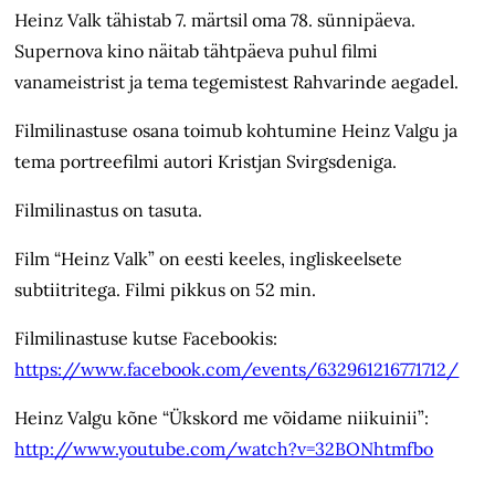
Heinz Valk tähistab 7. märtsil oma 78. sünnipäeva.
Supernova kino näitab tähtpäeva puhul filmi
vanameistrist ja tema tegemistest Rahvarinde aegadel.
Filmilinastuse osana toimub kohtumine Heinz Valgu ja
tema portreefilmi autori Kristjan Svirgsdeniga.
Filmilinastus on tasuta.
Film “Heinz Valk” on eesti keeles, ingliskeelsete
subtiitritega. Filmi pikkus on 52 min.
Filmilinastuse kutse Facebookis:
https://www.facebook.com/events/632961216771712/
Heinz Valgu kõne “Ükskord me võidame niikuinii”:
http://www.youtube.com/watch?v=32BONhtmfbo