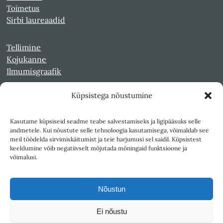
Toimetus
Sirbi laureaadid
Tellimine
Kojukanne
Ilmumisgraafik
Küpsistega nõustumine
Veebiarhiiv
Sirp pdf-failidena Digaris
Kasutame küpsiseid seadme teabe salvestamiseks ja ligipääsuks selle
Kultuurileht 1994-1997
andmetele. Kui nõustute selle tehnoloogia kasutamisega, võimaldab see
Reede 1989-1990
meil töödelda sirvimiskäitumist ja teie harjumusi sel saidil. Küpsistest
Sirp ja Vasar 1940-1989
keeldumine võib negatiivselt mõjutada mõningaid funktsioone ja
võimalusi.
Ligipääsetavus
Kasutustingimused
Nõustun
Teksti- ja andmekaeve
Ei nõustu