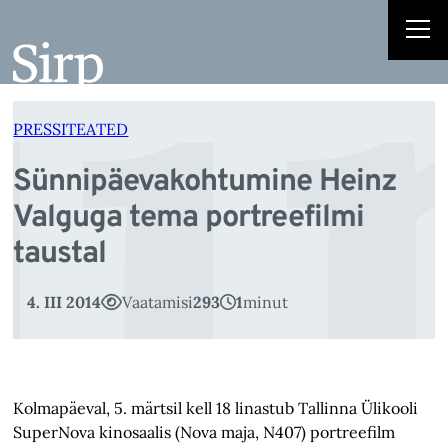
ü
Liigu
sisu
juurde
PRESSITEATED
Sünnipäevakohtumine Heinz
Valguga tema portreefilmi
taustal
4. III 2014
Vaatamisi
293
1
minut
Kolmapäeval, 5. märtsil kell 18 linastub Tallinna Ülikooli
SuperNova kinosaalis (Nova maja, N407) portreefilm