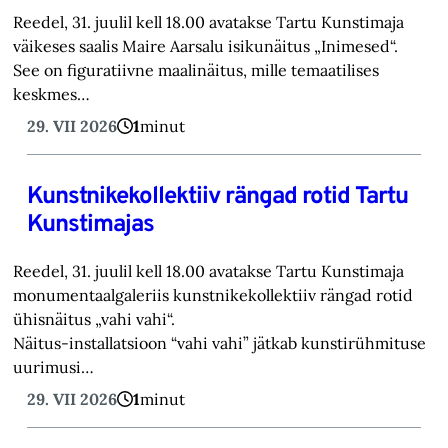
Reedel, 31. juulil kell 18.00 avatakse Tartu Kunstimaja
väikeses saalis Maire Aarsalu isikunäitus „Inimesed“.
See on figuratiivne maalinäitus, mille temaatilises
keskmes…
29. VII 2026
1
minut
Kunstnikekollektiiv rängad rotid Tartu
Kunstimajas
Reedel, 31. juulil kell 18.00 avatakse Tartu Kunstimaja
monumentaalgaleriis kunstnikekollektiiv rängad rotid
ühisnäitus „vahi vahi“.
Näitus-installatsioon “vahi vahi” jätkab kunstirühmituse
uurimusi…
29. VII 2026
1
minut