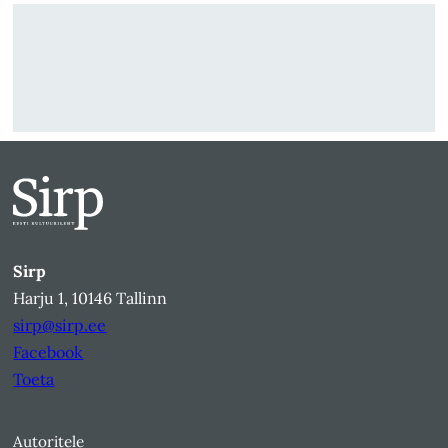
Sirp
Harju 1, 10146 Tallinn
sirp@sirp.ee
Facebook
Toeta
Autoritele