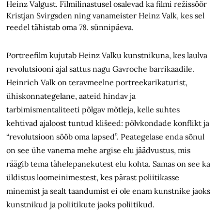
Heinz Valgust. Filmilinastusel osalevad ka filmi režissöör
Kristjan Svirgsden ning vanameister Heinz Valk, kes sel
reedel tähistab oma 78. sünnipäeva.
Portreefilm kujutab Heinz Valku kunstnikuna, kes laulva
revolutsiooni ajal sattus nagu Gavroche barrikaadile.
Heinrich Valk on teravmeelne portreekarikaturist,
ühiskonnategelane, aateid hindav ja
tarbimismentaliteeti põlgav mõtleja, kelle suhtes
kehtivad ajaloost tuntud klišeed: põlvkondade konflikt ja
“revolutsioon sööb oma lapsed”. Peategelase enda sõnul
on see ühe vanema mehe argise elu jäädvustus, mis
räägib tema tähelepanekutest elu kohta. Samas on see ka
üldistus loomeinimestest, kes pärast poliitikasse
minemist ja sealt taandumist ei ole enam kunstnike jaoks
kunstnikud ja poliitikute jaoks poliitikud.