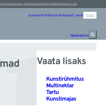
u
Kino
Täheke
Uma Leht
Vikerkaar
Värske Rõhk
Õpetajate Leht
Autoritele
Tellimine
Reklaam
E-pood
Toeta
Veebiarhiiv
Vaata lisaks
imad
Kunstirühmitus
Multinektar
Tartu
Kunstimajas