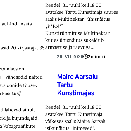
Reedel, 31. juulil kell 18.00
avatakse Tartu Kunstimaja suures
saalis Multinektar+ ühisnäitus
u auhind „Aasta
„P*RN*”.
Kunstirühmituse Multinektar
kuues ühisnäitus sukeldub
armastuse ja raevuga…
sid 20 kirjastajat 35
29. VII 2026
2
minutit
etamises on
Maire Aarsalu
 – vähesedki näited
Tartu
ratsioonide tõusev
Kunstimajas
 kasutus,”
Reedel, 31. juulil kell 18.00
ad lähevad ainult
avatakse Tartu Kunstimaja
eid ja kujundajaid,
väikeses saalis Maire Aarsalu
ja Vabagraafikute
isikunäitus „Inimesed“.