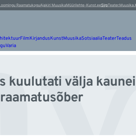
v
Loomingu Raamatukogu
Ajakiri Muusika
Müürileht
e-Kunst.ee
Sirp
Teater.Muusika.
hitektuur
Film
Kirjandus
Kunst
Muusika
Sotsiaalia
Teater
Teadus
ugu
Varia
kuulutati välja kaune
 raamatusõber