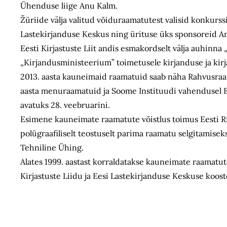
Ühenduse liige Anu Kalm.
Žüriide välja valitud võiduraamatutest valisid konkurs
Lastekirjanduse Keskus ning ürituse üks sponsoreid An
Eesti Kirjastuste Liit andis esmakordselt välja auhinna 
„Kirjandusministeerium” toimetusele kirjanduse ja kirj
2013. aasta kauneimaid raamatuid saab näha Rahvusraama
aasta menuraamatuid ja Soome Instituudi vahendusel E
avatuks 28. veebruarini.
Esimene kauneimate raamatute võistlus toimus Eesti Riik
polügraafiliselt teostuselt parima raamatu selgitamiseks
Tehniline Ühing.
Alates 1999. aastast korraldatakse kauneimate raamatu
Kirjastuste Liidu ja Eesi Lastekirjanduse Keskuse koos