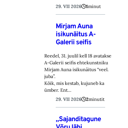
29. VII 2026
1
minut
Mirjam Auna
isikunäitus A-
Galerii seifis
Reedel, 31. juulil kell 18 avatakse
A-Galerii seifis ehtekunstniku
Mirjam Auna isikunäitus “veel.
juba”.
Kõik, mis kestab, kujuneb ka
ümber. Ent…
29. VII 2026
2
minutit
„Sajanditagune
Võru läbi