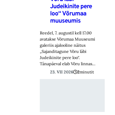
Judeikinite pere
loo“ Võrumaa
muuseumis
Reedel, 7. augustil kell 17.00
avatakse Võrumaa Muuseumi
galeriis ajalooline näitus
„Sajanditagune Võru läbi
Judeikinite pere loo“.
Tänapäeval elab Võru linnas…
23. VII 2026
2
minutit