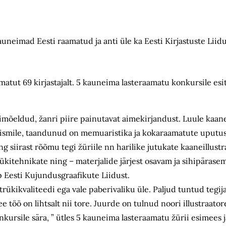
auneimad Eesti raamatud ja anti üle ka Eesti Kirjastuste Liid
atut 69 kirjastajalt. 5 kauneima lasteraamatu konkursile esita
mõeldud, žanri piire painutavat aimekirjandust. Luule kaan
ismile, taandunud on memuaristika ja kokaraamatute uputus
 siirast rõõmu tegi žüriile nn harilike jutukate kaaneillust
ükitehnikate ning – materjalide järjest osavam ja sihipärasem
Eesti Kujundusgraafikute Liidust.
 trükikvaliteedi ega vale paberivaliku üle. Paljud tuntud tegij
e töö on lihtsalt nii tore. Juurde on tulnud noori illustraator
nkursile sära, ” ütles 5 kauneima lasteraamatu žürii esimees 