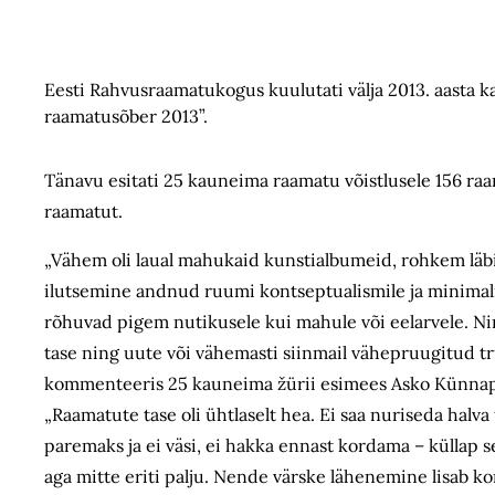
Eesti Rahvusraamatukogus kuulutati välja 2013. aasta k
raamatusõber 2013”.
Tänavu esitati 25 kauneima raamatu võistlusele 156 raam
raamatut.
„Vähem oli laual mahukaid kunstialbumeid, rohkem läbi
ilutsemine andnud ruumi kontseptualismile ja minimal
rõhuvad pigem nutikusele kui mahule või eelarvele. Ning
tase ning uute või vähemasti siinmail vähepruugitud tr
kommenteeris 25 kauneima žürii esimees Asko Künnap 
„Raamatute tase oli ühtlaselt hea. Ei saa nuriseda halva
paremaks ja ei väsi, ei hakka ennast kordama – küllap se
aga mitte eriti palju. Nende värske lähenemine lisab ko