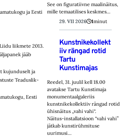
See on figuratiivne maalinäitus,
mille temaatilises keskmes…
aamatukogu ja Eesti
29. VII 2026
1
minut
Kunstnikekollekt
Liidu liikmete 2013.
iiv rängad rotid
äljapanek jääb
Tartu
Kunstimajas
t kujunduselt ja
astuste Teaduslik-
Reedel, 31. juulil kell 18.00
avatakse Tartu Kunstimaja
monumentaalgaleriis
amatukogu, Eesti
kunstnikekollektiiv rängad rotid
ühisnäitus „vahi vahi“.
Näitus-installatsioon “vahi vahi”
jätkab kunstirühmituse
uurimusi…