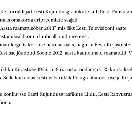
side korraldajad Eesti Kujundusgraafikute Liit, Eesti Rahvusr
talis omakorda eripreemiate saajad.
„Aasta raamatusõber 2013”, mis läks Eesti Televisiooni saate
astamisvaldkonna luubi all hoidmise eest.
tukogu 6. korruse näitusesaalis, nagu ka Eesti Kirjastuste 
estisse jõudnud Soome 2012. aasta kauneimaid raamatuid. V
liku Kirjastuse 1956. ja 1957. aasta toodangust 25 kunstilisel
. Selle korraldas Eesti Vabariiklik Polügraafiatööstuse ja Kirj
te konkursse Eesti Kujundusgraafikute Liidu, Eesti Rahvusra
tööna.