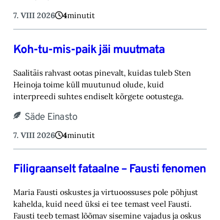
7. VIII 2026
4
minutit
Koh-tu-mis-paik jäi muutmata
Saalitäis rahvast ootas pinevalt, kuidas tuleb Sten
Heinoja toime küll muutunud olude, kuid
‎interpreedi suhtes endiselt kõrgete ootustega.‎
Säde Einasto
7. VIII 2026
4
minutit
Filigraanselt fataalne – Fausti fenomen
Maria Fausti oskustes ja virtuoossuses pole põhjust
kahelda, kuid need üksi ei tee temast ‎veel Fausti.
Fausti teeb temast lõõmav sisemine vajadus ja oskus