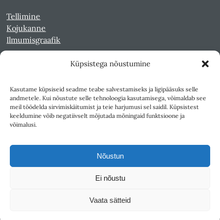
Tellimine
Kojukanne
Ilmumisgraafik
Küpsistega nõustumine
Veebiarhiiv
Sirp pdf-failidena Digaris
Kasutame küpsiseid seadme teabe salvestamiseks ja ligipääsuks selle
Kultuurileht 1994-1997
andmetele. Kui nõustute selle tehnoloogia kasutamisega, võimaldab see
Reede 1989-1990
meil töödelda sirvimiskäitumist ja teie harjumusi sel saidil. Küpsistest
Sirp ja Vasar 1940-1989
keeldumine võib negatiivselt mõjutada mõningaid funktsioone ja
võimalusi.
Ligipääsetavus
Kasutustingimused
Nõustun
Teksti- ja andmekaeve
Ei nõustu
Väljaandja SA Kultuurileht
Vaata sätteid
1K
DIGITAL