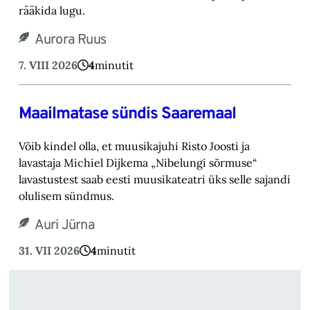
rääkida lugu.‎
Aurora Ruus
7. VIII 2026
4
minutit
Maailmatase sündis Saaremaal
Võib kindel olla, et muusikajuhi Risto Joosti ja
lavastaja Michiel Dijkema „Nibelungi sõrmuse“
lavastustest saab eesti muusikateatri üks selle sajandi
olulisem sündmus.
Auri Jürna
31. VII 2026
4
minutit