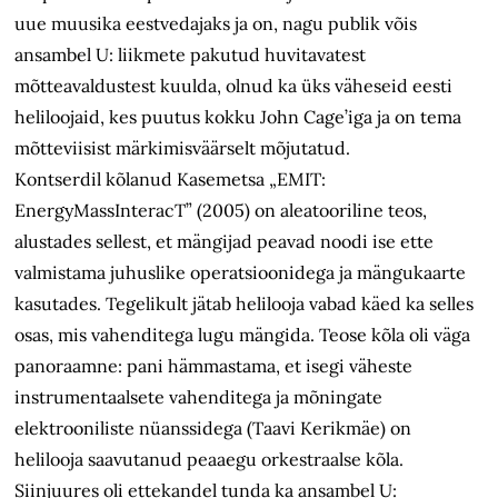
uue muusika eestvedajaks ja on, nagu publik võis
ansambel U: liikmete pakutud huvitavatest
mõtteavaldustest kuulda, olnud ka üks väheseid eesti
heliloojaid, kes puutus kokku John Cage’iga ja on tema
mõtteviisist märkimisväärselt mõjutatud.
Kontserdil kõlanud Kasemetsa „EMIT:
EnergyMassInteracT” (2005) on aleatooriline teos,
alustades sellest, et mängijad peavad noodi ise ette
valmistama juhuslike operatsioonidega ja mängukaarte
kasutades. Tegelikult jätab helilooja vabad käed ka selles
osas, mis vahenditega lugu mängida. Teose kõla oli väga
panoraamne: pani hämmastama, et isegi väheste
instrumentaalsete vahenditega ja mõningate
elektrooniliste nüanssidega (Taavi Kerikmäe) on
helilooja saavutanud peaaegu orkestraalse kõla.
Siinjuures oli ettekandel tunda ka ansambel U: