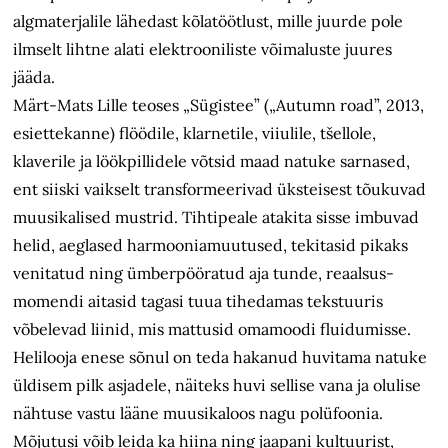
algmaterjalile lähedast kõlatöötlust, mille juurde pole
ilmselt lihtne alati elektrooniliste võimaluste juures
jääda.
Märt-Mats Lille teoses „Sügistee” („Autumn road”, 2013,
esiettekanne) flöödile, klarnetile, viiulile, tšellole,
klaverile ja löökpillidele võtsid maad natuke sarnased,
ent siiski vaikselt transformeerivad üksteisest tõukuvad
muusikalised mustrid. Tihtipeale atakita sisse imbuvad
helid, aeglased harmooniamuutused, tekitasid pikaks
venitatud ning ümberpööratud aja tunde, reaalsus­
momendi aitasid tagasi tuua tihedamas tekstuuris
võbelevad liinid, mis mattusid omamoodi fluidumisse.
Helilooja enese sõnul on teda hakanud huvitama natuke
üldisem pilk asjadele, näiteks huvi sellise vana ja olulise
nähtuse vastu lääne muusikaloos nagu polüfoonia.
Mõjutusi võib leida ka hiina ning jaapani kultuurist,