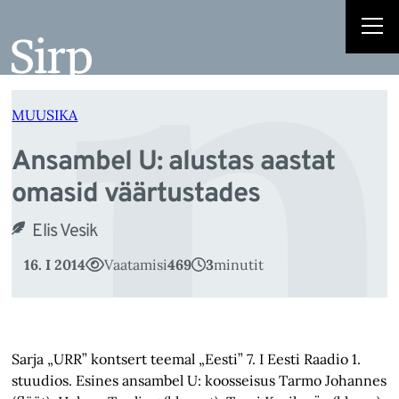
n
Liigu
sisu
juurde
MUUSIKA
Ansambel U: alustas aastat
omasid väärtustades
Elis Vesik
16. I 2014
Vaatamisi
469
3
minutit
Sarja „URR” kontsert teemal „Eesti” 7. I Eesti Raadio 1.
stuudios. Esines ansambel U: koosseisus Tarmo Johannes