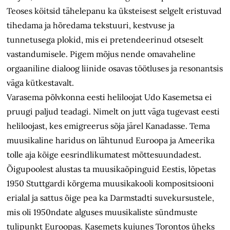
Teoses köitsid tähelepanu ka üksteisest selgelt eristuvad
tihedama ja hõredama tekstuuri, kestvuse ja
tunnetusega plokid, mis ei pretendeerinud otseselt
vastandumisele. Pigem mõjus nende omavaheline
orgaaniline dialoog liinide osavas töötluses ja resonantsis
väga kütkestavalt.
Varasema põlvkonna eesti heliloojat Udo Kasemetsa ei
pruugi paljud teadagi. Nimelt on jutt väga tugevast eesti
heliloojast, kes emigreerus sõja järel Kanadasse. Tema
muusikaline haridus on lähtunud Euroopa ja Ameerika
tolle aja kõige eesrindlikumatest mõttesuundadest.
Õigupoolest alustas ta muusikaõpinguid Eestis, lõpetas
1950 Stuttgardi kõrgema muusikakooli kompositsiooni
erialal ja sattus õige pea ka Darmstadti suvekursustele,
mis oli 1950ndate alguses muusikaliste sündmuste
tulipunkt Euroopas. Kasemets kujunes Torontos üheks