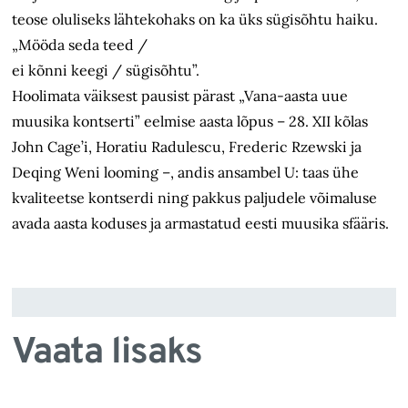
teose oluliseks lähtekohaks on ka üks sügisõhtu haiku.
„Mööda seda teed /
ei kõnni keegi / sügisõhtu”.
Hoolimata väiksest pausist pärast „Vana-aasta uue
muusika kontserti” eelmise aasta lõpus – 28. XII kõlas
John Cage’i, Horatiu Radulescu, Frederic Rzewski ja
Deqing Weni looming –, andis ansambel U: taas ühe
kvaliteetse kontserdi ning pakkus paljudele võimaluse
avada aasta koduses ja armastatud eesti muusika sfääris.
Vaata lisaks