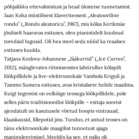
põhjalikku ettevalmistust ja head üksteise tunnetamist.
Jaan Koha müstilisest klaveriteosest „Aleatooriline
rondo” („Rondo aleatorica”, 1967), mis kõlas Kerikmäe
jõuliselt haaravas esituses, olen pianistidelt kuulnud
toredaid lugusid. Oli hea meel seda nüüd ka reaalses
esituses kuulda.
Tatjana Kozlova-Johannese „Jääkurvid” („Ice Curves”,
2012), mänglevates rütmiseostes lahtirulluv kõlapilt
löökpillidele ja live-elektroonikale Vambola Kriguli ja
Tammo Sumera esituses, avas kristalsete helide maailma.
Kuigi tegemist on eelkõige teosega löökpillidele, pole
selles päris traditsioonilisi löökpille – esitaja soovist
ajendatult on kasutusele võetud hoopis vintrauad,
klaaskausid, lillepotid jms. Tundus, et antud teoses on
tänu elektroonikale maagilist tunnetust ajaga
manipuleerimisel. Meeldis ka see, et palju oli