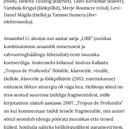
(flööt), Helena Tuuling (klarnet), Taavi Kerikmäe (klaver),
Vambola Krigul (löökpillid), Merje Roomere (viiul), Levi-
Danel Mägila (tšello) ja Tammo Sumera (
live
-
elektroonika).
Ansambel U: alustas uut aastat sarja „URR” (nutikas
kombinatsioon ansambli nimetusest ja
rahvusringhäälingu lühendist) eesti muusika
kontserdiga. Avateoseks kõlanud Andrus Kallastu
„Tropus de Profundis” flöödile, klarnetile, viiulile,
tšellole, klaverile ja löökpillidele (2013, esiettekanne)
esitusest õhkuv sünergia oli väga hea. Helilooja sõnul on
teos seotud suurema tsükliga fragmentidest, mille
kirjutamine ulatub aastasse 2007. „Tropus de Profundis”
on kui kommentaar tsükli teisele fragmendile, mis autori
sõnul seondub ideega pöörata muusikas ette teised
küljed, hoiduda näiteks helikõrguslikest parameetritest.