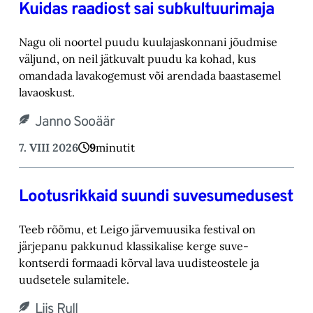
Kuidas raadiost sai subkultuurimaja
Nagu oli noortel puudu kuulajaskonnani jõudmise
väljund, on neil jätkuvalt puudu ka kohad, ‎kus
omandada lavakogemust või arendada baastasemel
lavaoskust.‎
Janno Sooäär
7. VIII 2026
9
minutit
Lootusrikkaid suundi suvesumedusest
Teeb rõõmu, et Leigo järvemuusika festival on
järjepanu pakkunud klassikalise kerge suve-‎
kontserdi formaadi kõrval lava uudisteostele ja
uudsetele sulamitele.‎
Liis Rull