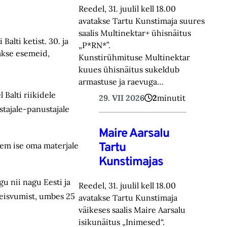
Reedel, 31. juulil kell 18.00
avatakse Tartu Kunstimaja suures
saalis Multinektar+ ühisnäitus
lti ketist. 30. ja
„P*RN*”.
takse esemeid,
Kunstirühmituse Multinektar
kuues ühisnäitus sukeldub
armastuse ja raevuga…
 Balti riikidele
29. VII 2026
2
minutit
astajale-panustajale
Maire Aarsalu
Tartu
jem ise oma materjale
Kunstimajas
u nii nagu Eesti ja
Reedel, 31. juulil kell 18.00
eseisvumist, umbes 25
avatakse Tartu Kunstimaja
väikeses saalis Maire Aarsalu
isikunäitus „Inimesed“.