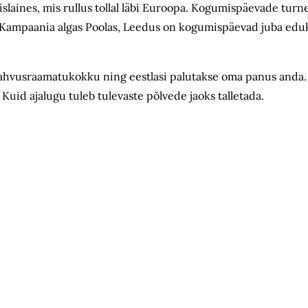
islaines, mis rullus tollal läbi Euroopa. Kogumispäevade turnee
i. Kampaania algas Poolas, Leedus on kogumispäevad juba eduk
Rahvusraamatukokku ning eestlasi palutakse oma panus anda.
d ajalugu tuleb tulevaste põlvede jaoks talletada.