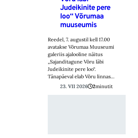
Judeikinite pere
loo“ Võrumaa
muuseumis
Reedel, 7. augustil kell 17.00
avatakse Võrumaa Muuseumi
galeriis ajalooline näitus
„Sajanditagune Võru läbi
Judeikinite pere loo“.
Tänapäeval elab Võru linnas…
23. VII 2026
2
minutit