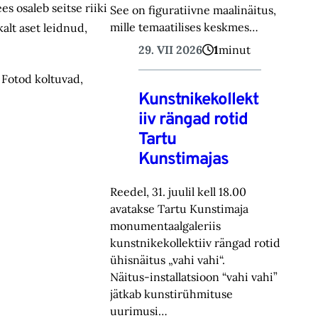
s osaleb seitse riiki
See on figuratiivne maalinäitus,
mille temaatilises keskmes…
alt aset leidnud,
29. VII 2026
1
minut
 Fotod koltuvad,
Kunstnikekollekt
iiv rängad rotid
Tartu
Kunstimajas
Reedel, 31. juulil kell 18.00
avatakse Tartu Kunstimaja
monumentaalgaleriis
kunstnikekollektiiv rängad rotid
ühisnäitus „vahi vahi“.
Näitus-installatsioon “vahi vahi”
jätkab kunstirühmituse
uurimusi…