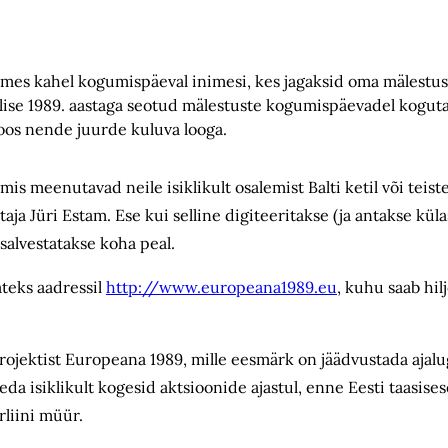
s kahel kogumispäeval inimesi, kes jagaksid oma mälestusi Ba
ngulise 1989. aastaga seotud mälestuste kogumispäevadel kogu
koos nende juurde kuluva looga.
s meenutavad neile isiklikult osalemist Balti ketil või teistel
aja Jüri Estam. Ese kui selline digiteeritakse (ja antakse kül
salvestatakse koha peal.
ateks aadressil
http://www.europeana1989.eu
, kuhu saab hil
jektist Europeana 1989, mille eesmärk on jäädvustada ajalug
da isiklikult kogesid aktsioonide ajastul, enne Eesti taasis
rliini müür.