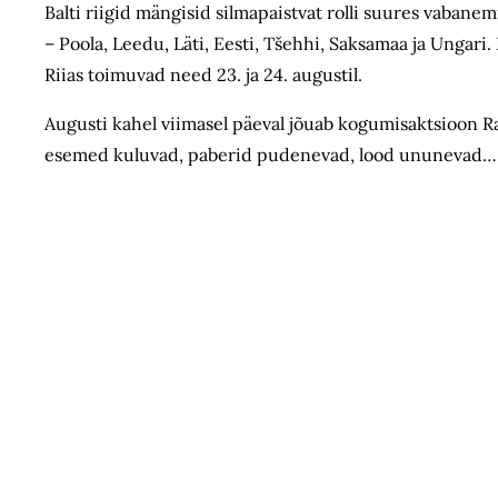
Balti riigid mängisid silmapaistvat rolli suures vabanem
– Poola, Leedu, Läti, Eesti, Tšehhi, Saksamaa ja Ungar
Riias toimuvad need 23. ja 24. augustil.
Augusti kahel viimasel päeval jõuab kogumisaktsioon 
esemed kuluvad, paberid pudenevad, lood ununevad… Kui