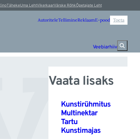
u
Kino
Täheke
Uma Leht
Vikerkaar
Värske Rõhk
Õpetajate Leht
Autoritele
Tellimine
Reklaam
E-pood
Toeta
Veebiarhiiv
Vaata lisaks
Kunstirühmitus
Multinektar
Tartu
Kunstimajas