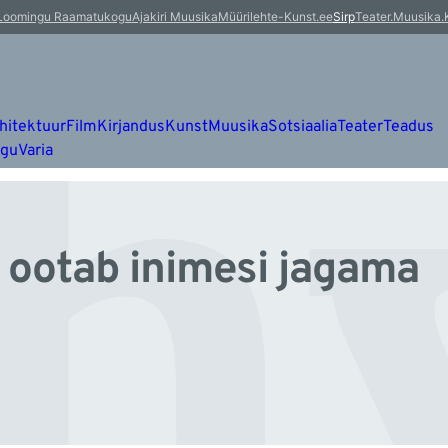
hv
Loomingu Raamatukogu
Ajakiri Muusika
Müürileht
e-Kunst.ee
Sirp
Teater.Muusika.
hitektuur
Film
Kirjandus
Kunst
Muusika
Sotsiaalia
Teater
Teadus
ugu
Varia
ootab inimesi jagama