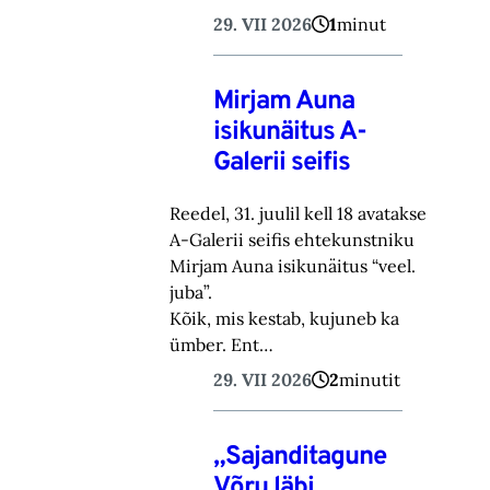
29. VII 2026
1
minut
Mirjam Auna
isikunäitus A-
Galerii seifis
Reedel, 31. juulil kell 18 avatakse
A-Galerii seifis ehtekunstniku
Mirjam Auna isikunäitus “veel.
juba”.
Kõik, mis kestab, kujuneb ka
ümber. Ent…
29. VII 2026
2
minutit
„Sajanditagune
Võru läbi