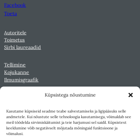
Facebook
Toeta
Autoritele
Toimetus
Sirbi laureaadid
Tellimine
Kojukanne
Ilmumisgraafik
Küpsistega nõustumine
Veebiarhiiv
Sirp pdf-failidena Digaris
Kasutame küpsiseid seadme teabe salvestamiseks ja ligipääsuks selle
Kultuurileht 1994-1997
andmetele. Kui nõustute selle tehnoloogia kasutamisega, võimaldab see
Reede 1989-1990
meil töödelda sirvimiskäitumist ja teie harjumusi sel saidil. Küpsistest
Sirp ja Vasar 1940-1989
keeldumine võib negatiivselt mõjutada mõningaid funktsioone ja
võimalusi.