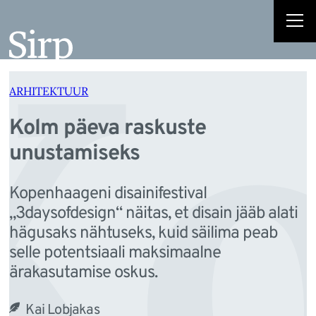
Ko
Liigu
sisu
juurde
ARHITEKTUUR
Kolm päeva raskuste
unustamiseks
Kopenhaageni disainifestival
„3daysofdesign“ näitas, et disain jääb alati
hägusaks nähtuseks, kuid säilima peab
selle potentsiaali maksimaalne
ärakasutamise oskus.
Kai Lobjakas