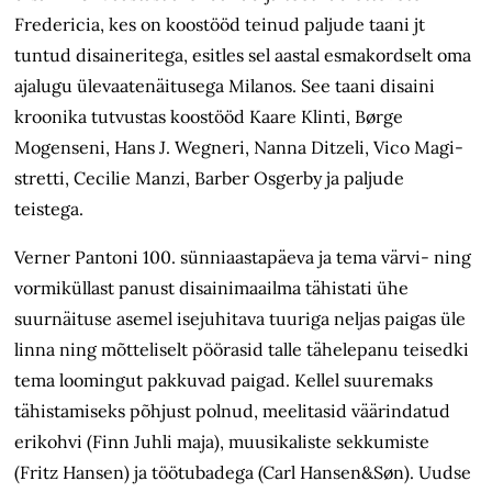
Fredericia, kes on koostööd teinud paljude taani jt
tuntud disaineritega, esitles sel aastal esmakordselt oma
ajalugu ülevaatenäitusega Milanos. See taani disaini
kroonika tutvustas koostööd Kaare Klinti, Børge
Mogenseni, Hans J. Wegneri, Nanna Ditzeli, Vico Magi­
stretti, Cecilie Manzi, Barber Osgerby ja paljude
teistega.
Verner Pantoni 100. sünniaastapäeva ja tema värvi- ning
vormiküllast panust disainimaailma tähistati ühe
suurnäituse asemel isejuhitava tuuriga neljas paigas üle
linna ning mõtteliselt pöörasid talle tähelepanu teisedki
tema loomingut pakkuvad paigad. Kellel suuremaks
tähistamiseks põhjust polnud, meelitasid väärindatud
erikohvi (Finn Juhli maja), muusikaliste sekkumiste
(Fritz Hansen) ja töötubadega (Carl Hansen&Søn). Uudse