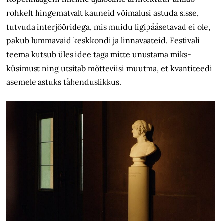
rohkelt hingematvalt kauneid võimalusi astuda sisse,
tutvuda interjööridega, mis muidu ligipääsetavad ei ole,
pakub lummavaid keskkondi ja linnavaateid. Festivali
teema kutsub üles idee taga mitte unustama miks-
küsimust ning utsitab mõtteviisi muutma, et kvantiteedi
asemele astuks tähenduslikkus.