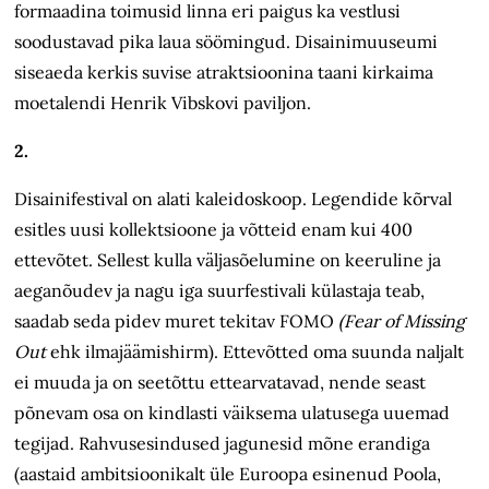
formaadina toimusid linna eri paigus ka vestlusi
soodustavad pika laua söömingud. Disainimuuseumi
siseaeda kerkis suvise atraktsioonina taani kirkaima
moetalendi Henrik Vibskovi paviljon.
2.
Disainifestival on alati kaleidoskoop. Legendide kõrval
esitles uusi kollektsioone ja võtteid enam kui 400
ettevõtet. Sellest kulla väljasõelumine on keeruline ja
aeganõudev ja nagu iga suurfestivali külastaja teab,
saadab seda pidev muret tekitav FOMO
(Fear of Missing
Out
ehk ilmajäämishirm). Ettevõtted oma suunda naljalt
ei muuda ja on seetõttu ettearvatavad, nende seast
põnevam osa on kindlasti väiksema ulatusega uuemad
tegijad. Rahvusesindused jagunesid mõne erandiga
(aastaid ambitsioonikalt üle Euroopa esinenud Poola,