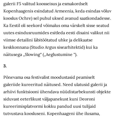
galerii F5 valitud koosseisus ja esmakordselt
Kopenhaagenis esindatud Armeenia, keda esindas võluv
kooslus Ochre) sel puhul uksed avanud saatkondadesse.
Ka Eestil oli seekord võimalus oma värskelt sisse seatud
uutes esindusruumides esitleda eesti disaini valikut nii
viimse detailini läbitöötatud uhke ja delikaatse
keskkonnana (Studio Argus sisearhitektid) kui ka
näitusega „Slowing“ („Aeglustumine “).
3.
Põnevama osa festivalist moodustasid peamiselt
galeriide kureeritud näitused. Need ulatusid galerii ja
arhiivi funktsiooni ühendava nüüdistarbekunsti objekte
siduvast eeterlikust väljapanekust kuni Deoroni
kureerimisplatvormi kokku pandud uusi tulijaid
tutvustava koosluseni. Kopenhaageni ühe ilusama,