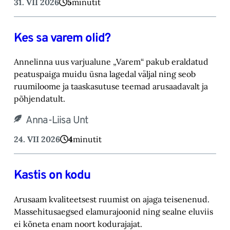
31. VII 2026
5
minutit
Kes sa varem olid?
Annelinna uus varjualune „Varem“ pakub eraldatud
peatuspaiga muidu üsna lagedal väljal ning seob
ruumiloome ja taaskasutuse teemad arusaadavalt ja
põhjendatult.
Anna-Liisa Unt
24. VII 2026
4
minutit
Kastis on kodu
Arusaam kvaliteetsest ruumist on ajaga teisenenud.
Massehitusaegsed elamurajoonid ning sealne eluviis
ei kõneta enam noort kodurajajat.