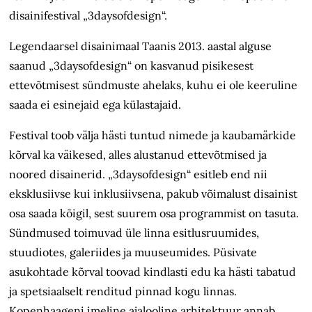
disainifestival „3daysofdesign“.
Legendaarsel disainimaal Taanis 2013. aastal alguse
saanud „3daysofdesign“ on kasvanud pisikesest
ettevõtmisest sündmuste ahelaks, kuhu ei ole keeruline
saada ei esinejaid ega külastajaid.
Festival toob välja hästi tuntud nimede ja kaubamärkide
kõrval ka väikesed, alles alustanud ettevõtmised ja
noored disainerid. „3daysofdesign“ esitleb end nii
eksklusiivse kui inklusiivsena, pakub võimalust disainist
osa saada kõigil, sest suurem osa programmist on tasuta.
Sündmused toimuvad üle linna esitlusruumides,
stuudiotes, galeriides ja muuseumides. Püsivate
asukohtade kõrval toovad kindlasti edu ka hästi tabatud
ja spetsiaalselt renditud pinnad kogu linnas.
Kopenhaageni imeline ajalooline arhitektuur annab