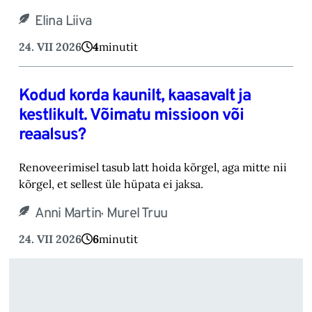
Elina Liiva
24. VII 2026
4
minutit
Kodud korda kaunilt, kaasavalt ja
kestlikult. Võimatu missioon või
reaalsus?
Renoveerimisel tasub latt hoida kõrgel, aga mitte nii
kõrgel, et sellest üle hüpata ei jaksa.
,
Anni Martin
Murel Truu
24. VII 2026
6
minutit