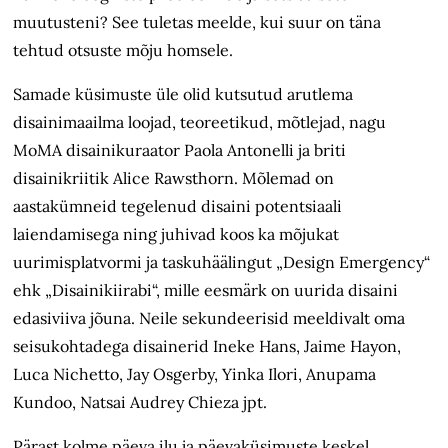
muutusteni? See tuletas meelde, kui suur on täna
tehtud otsuste mõju homsele.
Samade küsimuste üle olid kutsutud arutlema
disainimaailma loojad, teoreetikud, mõtlejad, nagu
MoMA disainikuraator Paola Antonelli ja briti
disainikriitik Alice Rawsthorn. Mõlemad on
aastakümneid tegelenud disaini potentsiaali
laiendamisega ning juhivad koos ka mõjukat
uurimisplatvormi ja taskuhäälingut „Design Emergency“
ehk „Disainikiirabi“, mille eesmärk on uurida disaini
edasiviiva jõuna. Neile sekundeerisid meeldivalt oma
seisukohtadega disainerid Ineke Hans, Jaime Hayon,
Luca Nichetto, Jay Osgerby, Yinka Ilori, Anupama
Kundoo, Natsai Audrey Chieza jpt.
Pärast kolme päeva ilu ja päevaküsimuste keskel