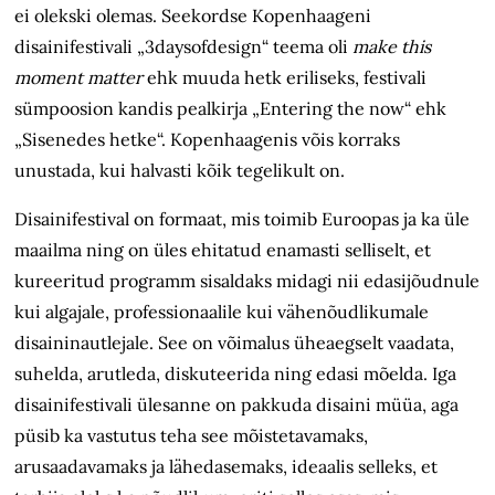
ei olekski olemas. Seekordse Kopenhaageni
disainifestivali „3daysofdesign“ teema oli
make this
moment matter
ehk muuda hetk eriliseks, festivali
sümpoosion kandis pealkirja „Entering the now“
ehk
„Sisenedes hetke“. Kopenhaagenis võis korraks
unustada, kui halvasti kõik tegelikult on.
Disainifestival on formaat, mis toimib Euroopas ja ka üle
maailma ning on üles ehitatud enamasti selliselt, et
kureeritud programm sisaldaks midagi nii edasijõudnule
kui algajale, professionaalile kui vähenõudlikumale
disaini­nautlejale. See on võimalus üheaegselt vaadata,
suhelda, arutleda, diskuteerida ning edasi mõelda. Iga
disainifestivali ülesanne on pakkuda disaini müüa, aga
püsib ka vastutus teha see mõistetavamaks,
arusaadavamaks ja lähedasemaks, ideaalis selleks, et