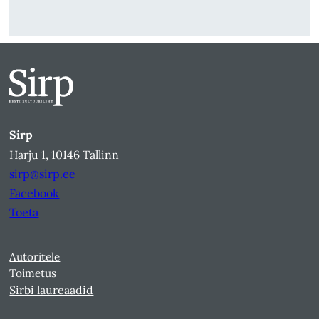
Sirp
Harju 1, 10146 Tallinn
sirp@sirp.ee
Facebook
Toeta
Autoritele
Toimetus
Sirbi laureaadid