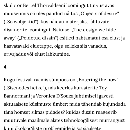
skulptor Bertel Thorvaldseni loomingut tutvustavas
muuseumis oli üles pandud näitus „Objects of desire“
(„Soovobjektid“), kus näidati materjalist lähtuvate
disainerite loomingut. Näitusel „The design we hide
away“ („Peidetud disain“) esitleti nähtamatut osa elust ja
haavatavaid eluetappe, olgu selleks siis vanadus,
erivajadus või elust lahkumine.
4.
Kogu festivali raamis sümpoosion „Enter­ing the now“
(„Sisenedes hetke“), mis keerles kuraatorite Tey
Bannermani ja Veronica D’Souza juhtimisel igavesti
aktuaalsete küsimuste ümber: mida tähendab kujundada
täna homset silmas pidades? kuidas disain reageerib
muutuvale maailmale alates tehnoloogilisest murrangust
kuni ökoloogiliste probleemide ja sotsiaalsete