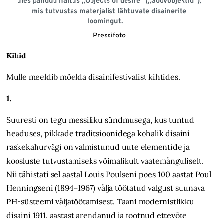
üles pandud näitus „Objects of desire“ („Soovobjektid“),
mis tutvustas materjalist lähtuvate disainerite
loomingut.
Pressifoto
Kihid
Mulle meeldib mõelda disainifestivalist kihtides.
1.
Suuresti on tegu messiliku sündmusega, kus tuntud
headuses, pikkade traditsioonidega kohalik disaini
raskekahurvägi on valmistunud uute elementide ja
koosluste tutvustamiseks võimalikult vaatemänguliselt.
Nii tähistati sel aastal Louis Poulseni poes 100 aastat Poul
Henningseni (1894–1967) välja töötatud valgust suunava
PH-süsteemi väljatöötamisest. Taani modernistlikku
disaini 1911. aastast arendanud ja tootnud ettevõte