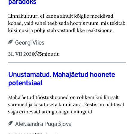
paradoks
Linnakultuuri ei kanna ainult kõigile meeldivad
kohad, vaid vahel teeb seda hoopis ruum, mis tekitab
küsimusi ja põhjustab vastandlikke reaktsioone.
Georgi Viies
31. VII 2026
5
minutit
Unustamatud. Mahajäetud hoonete
potentsiaal
Mahajäetud tööstushooned on rohkem kui lihtsalt
varemed ja kasutuseta kinnisvara. Eestis on nähtaval
väga erinevaid arengukäigu ilminguid.
Aleksandra Pugatšjova