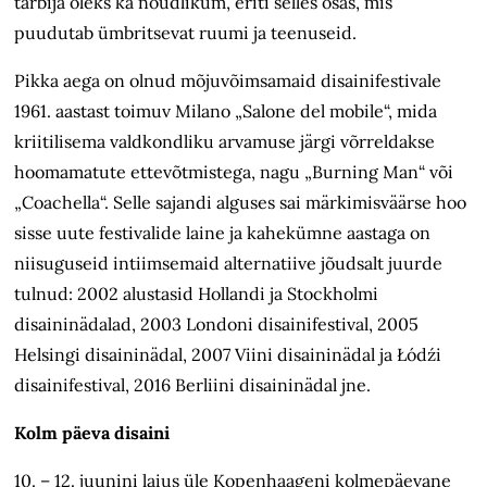
tarbija oleks ka nõudlikum, eriti selles osas, mis
puudutab ümbritsevat ruumi ja teenuseid.
Pikka aega on olnud mõjuvõimsamaid disainifestivale
1961. aastast toimuv Milano „Salone del mobile“, mida
kriitilisema valdkondliku arvamuse järgi võrreldakse
hoomamatute ettevõtmistega, nagu „Burning Man“ või
„Coachella“. Selle sajandi alguses sai märkimisväärse hoo
sisse uute festivalide laine ja kahekümne aastaga on
niisuguseid intiimsemaid alternatiive jõudsalt juurde
tulnud: 2002 alustasid Hollandi ja Stockholmi
disaininädalad, 2003 Londoni disainifestival, 2005
Helsingi disaininädal, 2007 Viini disaini­nädal ja Łódźi
disainifestival, 2016 Berliini disaini­nädal jne.
Kolm päeva disaini
10. – 12. juunini laius üle Kopenhaageni kolmepäevane