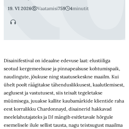
19. VI 2026
Vaatamisi
759
4
minutit
Disainifestival on ideaalne edevuse laat: elustiiliga
seotud kergemeelsuse ja pinnapealsuse kohtumispaik,
naudingute, jõukuse ning staatusekeskne maailm. Kui
ühelt poolt räägitakse tähenduslikkusest, kaalutlemisest,
aeglusest ja vastutusest, siis teisalt tegeletakse
müümisega, juuakse kallite kaubamärkide klientide raha
eest korralikku Chardonnayd, disainerid hakkavad
meelelahutajateks ja DJ mängib esitletavale hõrgule
esemelisele ilule sellist tausta, nagu teistsugust maailma