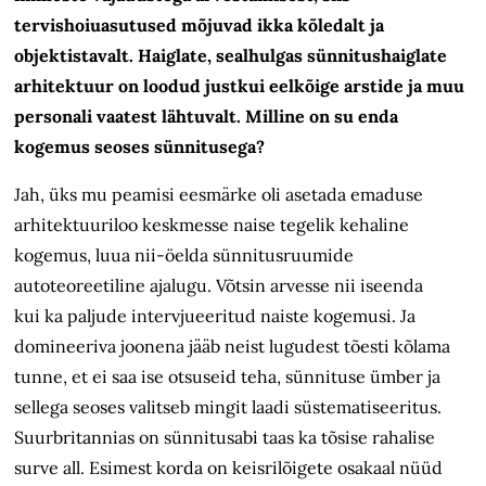
tervishoiuasutused mõjuvad ikka kõledalt ja
objektistavalt. Haiglate, sealhulgas sünnitushaiglate
arhitektuur on loodud justkui eelkõige arstide ja muu
personali vaatest lähtuvalt. Milline on su enda
kogemus seoses sünnitusega?
Jah, üks mu peamisi eesmärke oli asetada emaduse
arhitektuuriloo keskmesse naise tegelik kehaline
kogemus, luua nii-öelda sünnitusruumide
autoteoreetiline ajalugu. Võtsin arvesse nii iseenda
kui ka paljude intervjueeritud naiste kogemusi. Ja
domineeriva joonena jääb neist lugudest tõesti kõlama
tunne, et ei saa ise otsuseid teha, sünnituse ümber ja
sellega seoses valitseb mingit laadi süstematiseeritus.
Suur­britannias on sünnitusabi taas ka tõsise rahalise
surve all. Esimest korda on keisrilõigete osakaal nüüd