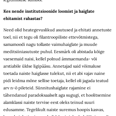
Kes nende institutsioonide loomist ja haiglate
ehitamist rahastas?
Need olid heategevuslikud asutused ja ehitati annetuste
toel, nii et tegu oli filantroopiliste ettevõtmistega,
samamoodi nagu tollaste vaimuhaiglate ja muude
meditsiiniasutuste puhul. Eesmärk oli abistada kõige
vaesemaid naisi, kellel polnud ämmaemanda- või
arstiabile üldse ligipääsu. Annetajad said võimaluse
toetada naiste haiglasse tulekut, nii et abi vajav naine
pidi leidma mõne sellise toetaja, kellel oli jagada teatud
arv n-ö pileteid. Sünnitushaiglate rajamine ei
tähendanud paradoksaalselt aga sugugi, et hoolitsemine
alamklassi naiste tervise eest oleks teinud suuri
edusamme. Tegelikult naiste suremus hoopis kasvas,