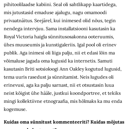
pihitoolilaadse kabiini. Seal oli sahtlikapp kaartidega,
mis jutustasid emaduse ajalugu, nagu omamoodi
privaatnäitus. Seejärel, kui inimesed olid nõus, tegin
nendega intervjuu. Sama installatsiooni kasutasin ka
Royal Victoria haigla sünnitusosakonna ooteruumis,
ühes muuseumis ja kunstigaleriis. Igal pool oli erinev
publik. Aga inimesi oli liiga palju, nii et edasi lõin ma
võimaluse jagada oma lugusid ka internetis. Samuti
kasutasin Briti sotsioloogi Ann Oakley kogutud lugusid,
tema uuris rasedust ja sünnitamist. Neis lugudes oli
erinevusi, aga ka palju sarnast, nii et otsustasin luua
neist kõigist ühe hääle, justkui koondportree, et tekiks
mingi kollektiivne etnograafia, mis hõlmaks ka mu enda
kogemuse.
Kuidas oma sünnitust kommenteeriti? Kuidas mõjutas