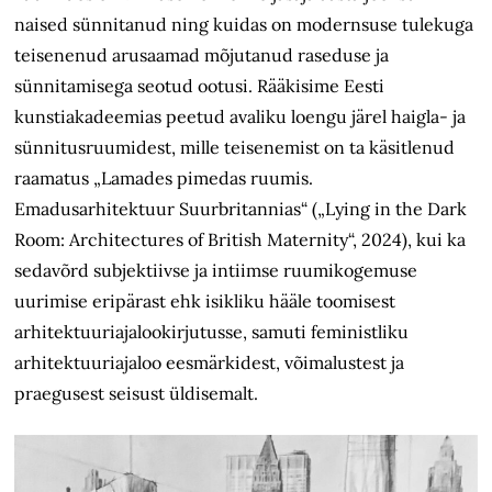
naised sünnitanud ning kuidas on modernsuse tulekuga
teisenenud arusaamad mõjutanud raseduse ja
sünnitamisega seotud ootusi. Rääkisime Eesti
kunstiakadeemias peetud avaliku loengu järel haigla- ja
sünnitusruumidest, mille teisenemist on ta käsitlenud
raamatus „Lamades pimedas ruumis.
Emadusarhitektuur Suurbritannias“ („Lying in the Dark
Room: Architectures of British Maternity“, 2024), kui
ka
sedavõrd subjektiivse ja intiimse ruumikogemuse
uurimise eripärast ehk isikliku hääle toomisest
arhitektuuriajalookirjutusse, samuti feministliku
arhitektuuriajaloo eesmärkidest, võimalustest ja
praegusest seisust üldisemalt.