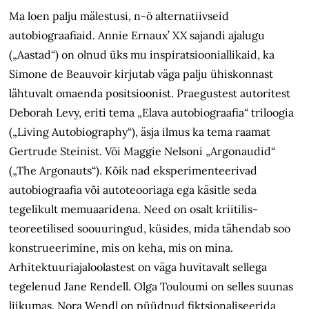
Ma loen palju mälestusi, n-ö alternatiivseid
autobiograafiaid. Annie Ernaux’ XX sajandi ajalugu
(„Aastad“) on olnud üks mu inspiratsiooniallikaid, ka
Simone de Beauvoir kirjutab väga palju ühiskonnast
lähtuvalt omaenda positsioonist. Praegustest autoritest
Deborah Levy, eriti tema „Elava autobiograafia“ triloogia
(„Living Autobiography“), äsja ilmus ka tema raamat
Gertrude Steinist. Või Maggie Nelsoni „Argonaudid“
(„The Argonauts“). Kõik nad eksperimenteerivad
autobiograafia või autoteooriaga ega käsitle seda
tegelikult memuaaridena. Need on osalt kriitilis-
teoreetilised soouuringud, küsides, mida tähendab soo
konstrueerimine, mis on keha, mis on mina.
Arhitektuuriajaloolastest on väga huvitavalt sellega
tegelenud Jane Rendell. Olga Touloumi on selles suunas
liikumas. Nora Wendl on püüdnud fiktsionaliseerida