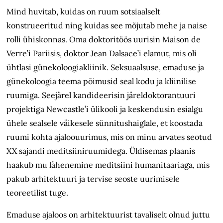
Mind huvitab, kuidas on ruum sotsiaalselt
konstrueeritud ning kuidas see mõjutab mehe ja naise
rolli ühiskonnas. Oma doktoritöös uurisin Maison de
Verre’i Pariisis, doktor Jean Dalsace’i elamut, mis oli
ühtlasi günekoloogiakliinik. Seksuaalsuse, emaduse ja
günekoloogia teema põimusid seal kodu ja kliinilise
ruumiga. Seejärel kandideerisin järeldoktorantuuri
projektiga Newcastle’i ülikooli ja keskendusin esialgu
ühele sealsele väikesele sünnitushaiglale, et koostada
ruumi kohta ajaloouurimus, mis on minu arvates seotud
XX sajandi meditsiiniruumidega. Üldisemas plaanis
haakub mu lähenemine meditsiini humanitaariaga, mis
pakub arhitektuuri ja tervise seoste uurimisele
teoreetilist tuge.
Emaduse ajaloos on arhitektuurist tavaliselt olnud juttu