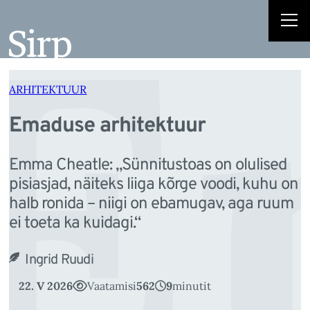
E
Liigu
sisu
juurde
ARHITEKTUUR
Emaduse arhitektuur
Emma Cheatle: „Sünnitustoas on olulised
pisiasjad, näiteks liiga kõrge voodi, kuhu on
halb ronida – niigi on ebamugav, aga ruum
ei toeta ka kuidagi.“
Ingrid Ruudi
22. V 2026
Vaatamisi
562
9
minutit