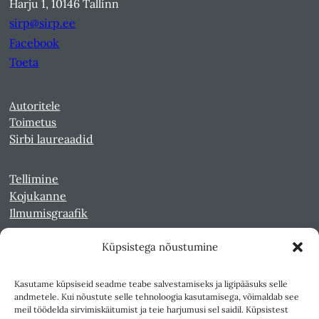
Harju 1, 10146 Tallinn
sirp@sirp.ee
Facebook
Toeta
Autoritele
Toimetus
Sirbi laureaadid
Tellimine
Kojukanne
Ilmumisgraafik
Küpsistega nõustumine
Veebiarhiiv
Sirp pdf-failidena Digaris
Kasutame küpsiseid seadme teabe salvestamiseks ja ligipääsuks selle
Kultuurileht 1994-1997
andmetele. Kui nõustute selle tehnoloogia kasutamisega, võimaldab see
Reede 1989-1990
meil töödelda sirvimiskäitumist ja teie harjumusi sel saidil. Küpsistest