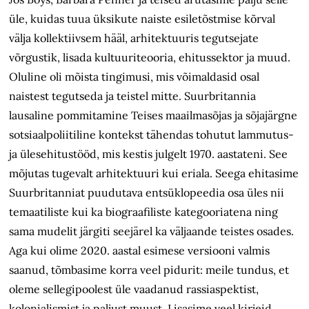
üle, kuidas tuua üksikute naiste esiletõstmise kõrval
välja kollektiivsem hääl, arhitektuuris tegutsejate
võrgustik, lisada kultuuriteooria, ehitussektor ja muud.
Oluline oli mõista tingimusi, mis võimaldasid osal
naistest tegutseda ja teistel mitte. Suurbritannia
lausaline pommitamine Teises maa­ilmasõjas ja sõjajärgne
sotsiaalpoliitiline kontekst tähendas tohutut lammutus-
ja ülesehitustööd, mis kestis julgelt 1970. aastateni. See
mõjutas tugevalt arhitektuuri kui eriala. Seega ehitasime
Suurbritanniat puudutava entsüklopeedia osa üles nii
temaatiliste kui ka biograafiliste kategooriatena ning
sama mudelit järgiti seejärel ka väljaande teistes osades.
Aga kui olime 2020. aastal esimese versiooni valmis
saanud, tõmbasime korra veel pidurit: meile tundus, et
oleme sellegipoolest üle vaadanud rassiaspektist,
kolonialismist ja paljust muust. Lisasime veel kirjeid