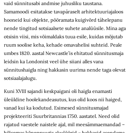
vaid sünnitusabi andmise juhusliku taustana.
Samamoodi esitatakse tavapäraselt arhitektuuriajaloos
hooneid kui objekte, pööramata kuigivõrd tähelepanu
nende tingitud sotsiaalsete suhete analüüsile. Mina aga
otsisin viisi, mis võimaldaks tuua esile, kuidas mõjutab
ruum soolise keha, kehade omavahelisi suhteid. Peale
umbes 1820. aastal Newcastle’is ehitatud sünnitusmaja
leidsin ka Londonist veel ühe siiani alles vana
sünnitushaigla ning hakkasin uurima nende taga olevat
sotsiaalajalugu.
Kuni XVIII sajandi keskpaigani oli haigla enamasti
üleüldine hoole­kande­asutus, kus olid koos nii haiged,
vanad kui ka kodutud. Esimesed sünnitus­majad
projekteeriti Suurbritannias 1750. aastatel. Need olid
rajatud vaestele naistele ajal, mil meesämmaemandad –
hilisemas kõnepruugis akušöörid – hakkasid asendama