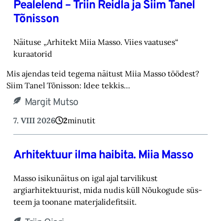
Pealelend – Triin Reidla ja Siim Tanel
Tõnisson
Näituse „Arhitekt Miia Masso. Viies vaatuses“
kuraatorid
Mis ajendas teid tegema näitust Miia Masso töödest?
Siim Tanel Tõnisson: Idee tekkis…
Margit Mutso
7. VIII 2026
2
minutit
Arhitektuur ilma haibita. Miia Masso
Masso isikunäitus on igal ajal tarvilikust
argiarhitektuurist, mida nudis küll Nõukogude süs-‎
teem ja toonane materjalidefitsiit.‎