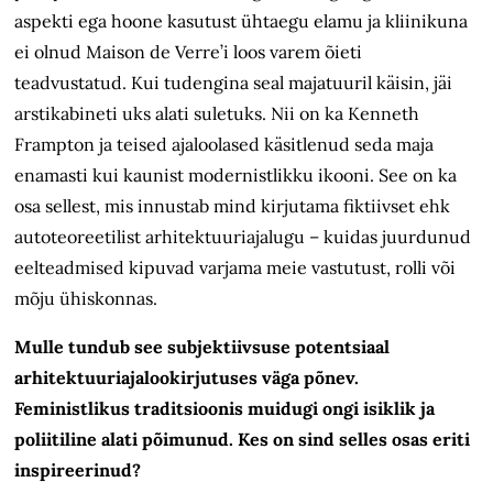
aspekti ega hoone kasutust ühtaegu elamu ja kliinikuna
ei olnud Maison de Verre’i loos varem õieti
teadvustatud. Kui tudengina seal majatuuril käisin, jäi
arstikabineti uks alati suletuks. Nii on ka Kenneth
Frampton ja teised ajaloolased käsitlenud seda maja
enamasti kui kaunist modernistlikku ikooni. See on ka
osa sellest, mis innustab mind kirjutama fiktiivset ehk
autoteoreetilist arhitektuuriajalugu – kuidas juurdunud
eelteadmised kipuvad varjama meie vastutust, rolli või
mõju ühiskonnas.
Mulle tundub see subjektiivsuse potentsiaal
arhitektuuriajalookirjutuses väga põnev.
Feministlikus traditsioonis muidugi ongi isiklik ja
poliitiline alati põimunud. Kes on sind selles osas eriti
inspireerinud?