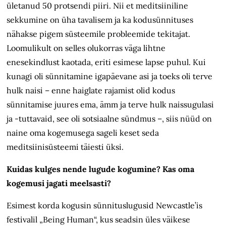
ületanud 50 protsendi piiri. Nii et meditsiiniline
sekkumine on üha tavalisem ja ka kodu­sünnituses
nähakse pigem süsteemile probleemide tekitajat.
Loomulikult on selles olu­korras väga lihtne
enesekindlust kaotada, eriti esimese lapse puhul. Kui
kunagi oli sünnitamine igapäevane asi ja toeks oli terve
hulk naisi – enne haiglate rajamist olid kodus
sünnitamise juures ema, ämm ja terve hulk naissugulasi
ja -tuttavaid, see oli sotsiaalne sündmus –, siis nüüd on
naine oma kogemusega sageli keset seda
meditsiinisüsteemi täiesti üksi.
Kuidas kulges nende lugude kogumine? Kas oma
kogemusi jagati meelsasti?
Esimest korda kogusin sünnituslugusid Newcastle’is
festivalil „Being Human“, kus seadsin üles väikese