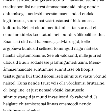
traditsioonilisi naistest ämmaemandaid, ning nende
ehitamisega taotlesid meesämmaemandad endale
legitiimsust, suuremat väärtustatust ühiskonnas ja
kultuuris. Neil ei olnud meditsiinilist tausta: nad ei
olnud arstideks koolitatud, neil puudus ülikooli­haridus.
Enamasti olid nad habemeajajad-kirurgid, kelle
argipäeva kuulusid sellised toimingud nagu näiteks
hamba väljatõmbamine. See oli valdkond, mille juured
ulatusid Buuri sõdadesse ja lahingumeditsiini. Mees-
ämmaemandate suhtumine sünnitusse oli hoopis
teistsugune kui traditsiooniliselt sünnitust vastu võtnud
naistel. Kuna nende taust võis olla võrdlemisi brutaalne,
oli loogiline, et just nemad võtsid kasutusele
sünnitustangid ja muud invasiivsed abivahendid. Ja
haiglate ehitamisest sai linnas omamoodi nende
legitiimsuse sümbol.