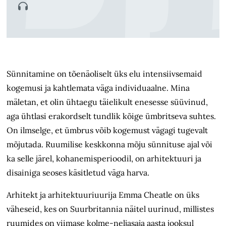
Sünnitamine on tõenäoliselt üks elu intensiivsemaid
kogemusi ja kahtlemata väga individuaalne. Mina
mäletan, et olin ühtaegu täielikult enesesse süüvinud,
aga ühtlasi erakordselt tundlik kõige ümbritseva suhtes.
On ilmselge, et ümbrus võib kogemust vägagi tugevalt
mõjutada. Ruumilise keskkonna mõju sünnituse ajal või
ka selle järel, kohanemisperioodil, on arhitektuuri ja
disainiga seoses käsitletud väga harva.
Arhitekt ja arhitektuuriuurija Emma Cheatle on üks
väheseid, kes on Suur­britannia näitel uurinud, millistes
ruumides on viimase kolme-neljasaja aasta jooksul