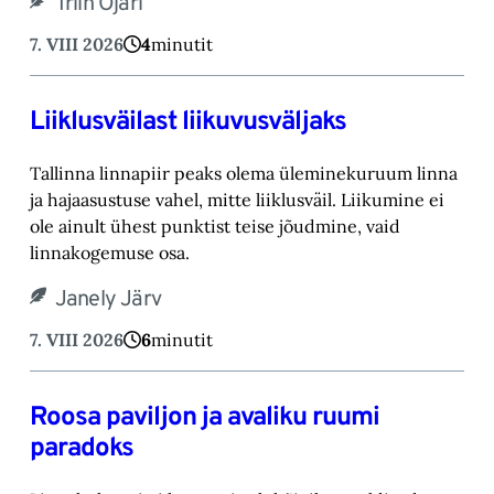
Triin Ojari
7. VIII 2026
4
minutit
Liiklusväilast liikuvusväljaks
Tallinna linnapiir peaks olema üleminekuruum linna
ja hajaasustuse vahel, mitte liiklusväil. ‎Liikumine ei
ole ainult ühest punktist teise jõudmine, vaid
linnakogemuse osa.‎
Janely Järv
7. VIII 2026
6
minutit
Roosa paviljon ja avaliku ruumi
paradoks