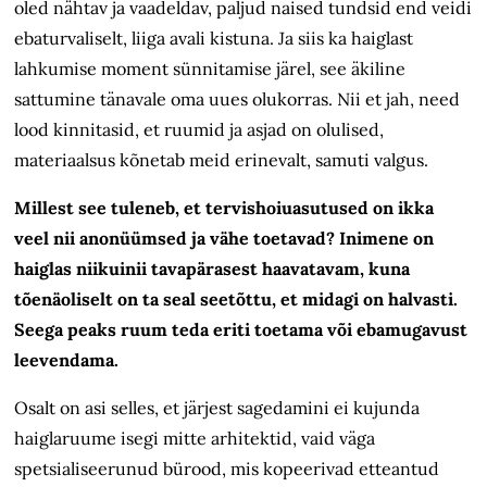
oled nähtav ja vaadeldav, paljud naised tundsid end veidi
ebaturvaliselt, liiga avali kistuna. Ja siis ka haiglast
lahkumise moment sünnitamise järel, see äkiline
sattumine tänavale oma uues olukorras. Nii et jah, need
lood kinnitasid, et ruumid ja asjad on olulised,
materiaalsus kõnetab meid erinevalt, samuti valgus.
Millest see tuleneb, et tervishoiuasutused on ikka
veel nii anonüümsed ja vähe toetavad? Inimene on
haiglas niikuinii tavapärasest haavatavam, kuna
tõenäoliselt on ta seal seetõttu, et midagi on halvasti.
Seega peaks ruum teda eriti toetama või eba­mugavust
leevendama.
Osalt on asi selles, et järjest sagedamini ei kujunda
haiglaruume isegi mitte arhitektid, vaid väga
spetsialiseerunud bürood, mis kopeerivad etteantud