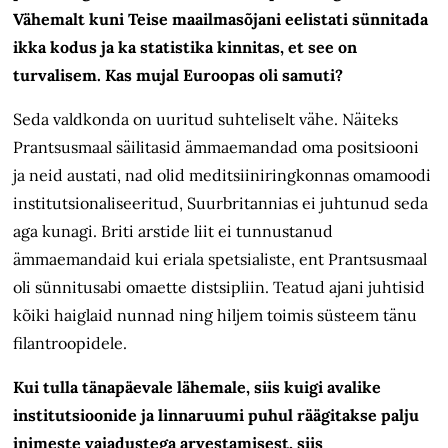
Vähemalt kuni Teise maailmasõjani eelistati sünnitada
ikka kodus ja ka statistika kinnitas, et see on
turvalisem. Kas mujal Euroopas oli samuti?
Seda valdkonda on uuritud suhteliselt vähe. Näiteks
Prantsusmaal säilitasid ämmaemandad oma positsiooni
ja neid austati, nad olid meditsiiniringkonnas omamoodi
institutsionaliseeritud, Suurbritannias ei juhtunud seda
aga kunagi. Briti arstide liit ei tunnustanud
ämmaemandaid kui eriala spetsialiste, ent Prantsusmaal
oli sünnitusabi omaette distsipliin. Teatud ajani juhtisid
kõiki haiglaid nunnad ning hiljem toimis süsteem tänu
filantroopidele.
Kui tulla tänapäevale lähemale, siis kuigi avalike
institutsioonide ja linnaruumi puhul räägitakse palju
inimeste vajadustega arvestamisest, siis