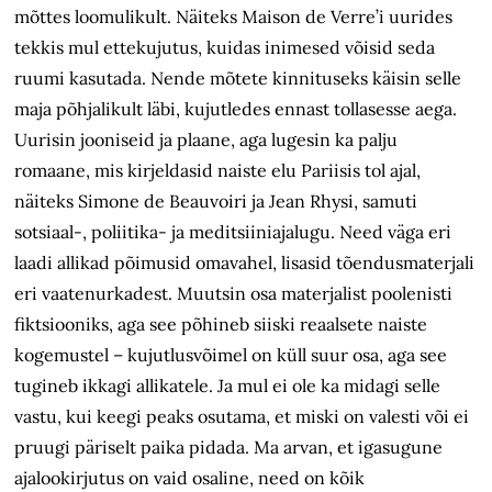
mõttes loomulikult. Näiteks Maison de Verre’i uurides
tekkis mul ettekujutus, kuidas inimesed võisid seda
ruumi kasutada. Nende mõtete kinnituseks käisin selle
maja põhjalikult läbi, kujutledes ennast tollasesse aega.
Uurisin jooniseid ja plaane, aga lugesin ka palju
romaane, mis kirjeldasid naiste elu Pariisis tol ajal,
näiteks Simone de Beauvoiri ja Jean Rhysi, samuti
sotsiaal-, poliitika- ja meditsiiniajalugu. Need väga eri
laadi allikad põimusid omavahel, lisasid tõendusmaterjali
eri vaatenurkadest. Muutsin osa materjalist poolenisti
fiktsiooniks, aga see põhineb siiski reaalsete naiste
kogemustel – kujutlusvõimel on küll suur osa, aga see
tugineb ikkagi allikatele. Ja mul ei ole ka midagi selle
vastu, kui keegi peaks osutama, et miski on valesti või ei
pruugi päriselt paika pidada. Ma arvan, et igasugune
ajalookirjutus on vaid osaline, need on kõik