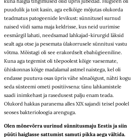
kuna haigla tingimused olid üpris jubedad. Hügieen oli
puudulik ja toit kasin, aga eelkõige mõjutas olukorda
teadmatus patogeenide levikust: sünnitusel surnud
naised viidi sama maja keldrisse, kus neid uurimise
eesmärgil lahati, needsamad lahkajad-kirurgid läksid
sealt aga otse ja pesemata ülakorrusele sünnitusi vastu
võtma. Mõistagi oli see erakordselt ebahügieeniline.
Kuna aga tegemist oli tõepoolest kõige vaesemate,
ühiskonnas kõige madalamal astmel naistega, kel oli
endasse puutuva osas üpris vähe sõnaõigust, nähti kogu
seda süsteemi ometi positiivsena: tänu lahkamistele
saadi inimkehast ja rasedusest palju enam teada.
Olukord hakkas paranema alles XIX sajandi teisel poolel
seoses bakterioloogia arenguga.
Olen mõnevõrra uurinud sünnitusmaju Eestis ja siin
püüti haiglasse sattumist samuti pikka aega vältida.