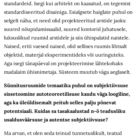
standardeid. Isegi kui arhitekt on kaasatud, on tegemist
standardiseeritud disainiga. Esialgsete haiglate puhul on
selgelt näha, et need olid projekteeritud arstide jaoks:
suured nõupidamissaalid, suured kontorid juhatusele,
luksuslikud ruumid arstidele ja siis ühispalatid naistele.
Naised, eriti vaesed naised, olid sellises ruumis lihtsalt
objektid, materjal eksperimentideks või uuringuteks.
Aga isegi tänapäeval on projekteerimise lähtekohaks
madalaim ühisnimetaja. Süsteem muutub väga aeglaselt.
Sünnitusruumide temaatika puhul on subjektiivsuse
sissetoomine autoteoreetilisuse kaudu väga loogiline,
aga ka üleüldisemalt peitub selles palju põnevat
potentsiaali. Kuidas sa tasakaalustad n-ö teadusliku
usaldusväärsuse ja autentse subjektiivsuse?
Ma arvan, et olen seda teinud tunnetuslikult, teatud