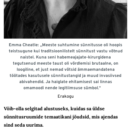
Emma Cheatle: „Meeste suhtumine sünnitusse oli hoopis
teistsugune kui traditsioonilistelt sünnitust vastu võtnud
naistel. Kuna seni habemeajajate-kirurgidena
tegutsenud meeste taust oli võrdlemisi brutaalne, on
loogiline, et just nemad võtsid ämmaemandatena
töötades kasutusele sünnitustangid ja muud invasiivsed
abivahendid. Ja haiglate ehitamisest sai linnas
omamoodi nende legitiimsuse sümbol.“
Erakogu
Võib-olla selgitad alustuseks, kuidas sa üldse
sünnitusruumide temaatikani jõudsid, mis ajendas
sind seda uurima.