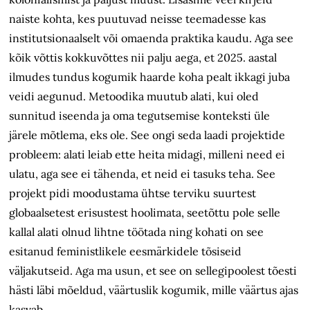
naiste kohta, kes puutuvad neisse teemadesse kas
institutsionaalselt või omaenda praktika kaudu. Aga see
kõik võttis kokkuvõttes nii palju aega, et 2025. aastal
ilmudes tundus kogumik haarde koha pealt ikkagi juba
veidi aegunud. Metoodika muutub alati, kui oled
sunnitud iseenda ja oma tegutsemise konteksti üle
järele mõtlema, eks ole. See ongi seda laadi projektide
probleem: alati leiab ette heita midagi, milleni need ei
ulatu, aga see ei tähenda, et neid ei tasuks teha. See
projekt pidi moodustama ühtse terviku suurtest
globaalsetest erisustest hoolimata, seetõttu pole selle
kallal alati olnud lihtne töötada ning kohati on see
esitanud feministlikele eesmärkidele tõsiseid
väljakutseid. Aga ma usun, et see on sellegipoolest tõesti
hästi läbi mõeldud, väärtuslik kogumik, mille väärtus ajas
kasvab.