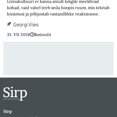
Linnakultuuri ei kanna ainult kõigile meeldivad
kohad, vaid vahel teeb seda hoopis ruum, mis tekitab
küsimusi ja põhjustab vastandlikke reaktsioone.
Georgi Viies
31. VII 2026
5
minutit
Sirp