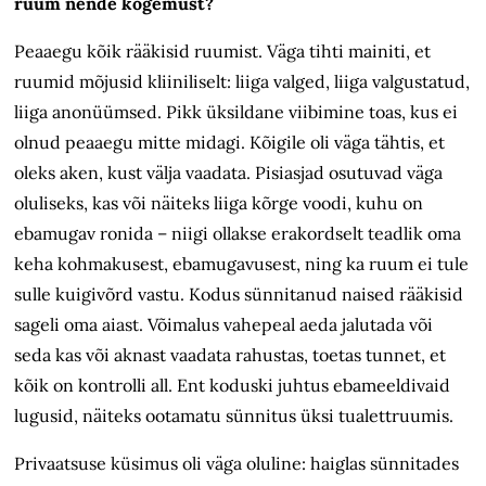
ruum nende kogemust?
Peaaegu kõik rääkisid ruumist. Väga tihti mainiti, et
ruumid mõjusid kliiniliselt: liiga valged, liiga valgustatud,
liiga anonüümsed. Pikk üksildane viibimine toas, kus ei
olnud peaaegu mitte midagi. Kõigile oli väga tähtis, et
oleks aken, kust välja vaadata. Pisiasjad osutuvad väga
oluliseks, kas või näiteks liiga kõrge voodi, kuhu on
ebamugav ronida – niigi ollakse erakordselt teadlik oma
keha kohmakusest, ebamugavusest, ning ka ruum ei tule
sulle kuigivõrd vastu. Kodus sünnitanud naised rääkisid
sageli oma aiast. Võimalus vahepeal aeda jalutada või
seda kas või aknast vaadata rahustas, toetas tunnet, et
kõik on kontrolli all. Ent koduski juhtus ebameeldivaid
lugusid, näiteks ootamatu sünnitus üksi tualettruumis.
Privaatsuse küsimus oli väga oluline: haiglas sünnitades