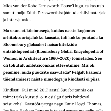
Mies van der Rohe Farnsworth House’i lugu, ta kasutab
samuti palju Edith Farnsworthist jäänud arhiivimaterjale
ja intervjuusid.
Ma usun, et küsimusega, kuidas naiste kogemus
arhitektuuriajalukku kaasata, tuli kokku puutuda ka
Bloomsbury globaalset nais­arhitektide
entsüklopeediat (Blooms­bury Global Encyclopedia of
Women in Architecture 1960–2020) toimetades. See
oli tohutult ambitsioonikas ettevõtmine. Mis oli
peamine, mida püüdsite saavutada? Pelgalt kaanoni
täiendamisest naiste nimedega ju kindlasti ei piisa.
Kindlasti. Kui mind 2017. aastal Suur­britannia osa
toimetajaks kutsuti, olin esialgu üpris kahtleval
seisukohal. Kaastöötajatega nagu Katie Lloyd-Thomas,
Jos Boys, Barbara Penner ja teised arutasime palju selle