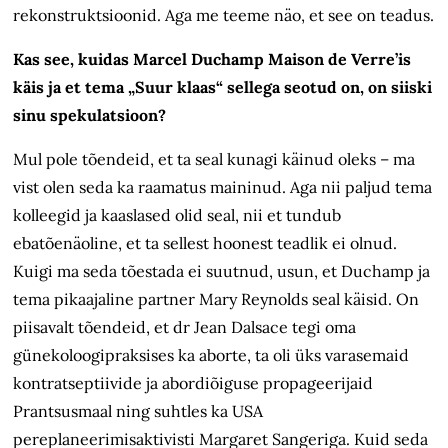
rekonstruktsioonid. Aga me teeme näo, et see on teadus.
Kas see, kuidas Marcel Duchamp Maison de Verre’is
käis ja et tema „Suur klaas“ sellega seotud on, on siiski
sinu spekulatsioon?
Mul pole tõendeid, et ta seal kunagi käinud oleks – ma
vist olen seda ka raamatus maininud. Aga nii paljud tema
kolleegid ja kaaslased olid seal, nii et tundub
ebatõenäoline, et ta sellest hoonest teadlik ei olnud.
Kuigi ma seda tõestada ei suutnud, usun, et Duchamp ja
tema pikaajaline partner Mary Reynolds seal käisid. On
piisavalt tõendeid, et dr Jean Dalsace tegi oma
günekoloogipraksises ka aborte, ta oli üks varasemaid
kontratseptiivide ja abordiõiguse propageerijaid
Prantsusmaal ning suhtles ka USA
pereplaneerimisaktivisti Margaret Sangeriga. Kuid seda